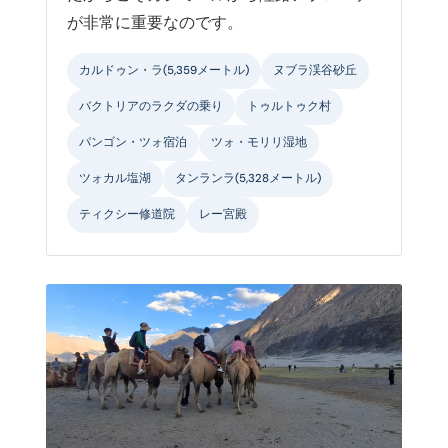
が非常に重要なのです。
カルドゥン・ラ(5,359メートル)
ヌブラ渓谷砂丘
バクトリアのラクダの乗り
トゥルトゥク村
パンゴン・ツォ宿泊
ツォ・モリリ湿地
ツォカル塩湖
タンランラ(5,328メートル)
ティクシー修道院
レー宮殿