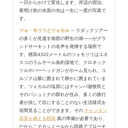
一日からかけて変化します。岸辺の宿泊、
夜明け前の水面の光は一生に一度の写真で
す。
ツォ・モリリとツォカル
— ラダックツアー
の多くが見逃す南部の野生の湖――がグラ
ンドサーキットの名声を発揮する場所で
す。標高4,522メートルのツォモリリはユネ
スコのラムサール条約湿地で、クロネック
ツルやバーヘッドガンがホーム見られ、コ
ルゾク山脈に囲まれて静かに囲まれていま
す。ツォカルの塩原にはチャンパ遊牧民と
そのパシュミナの群れが住み、多くの旅行
者が決して目にすることのない生活様式を
垣間見ることができます。その
チャンタン
高原を越える標高
真の準備が必要であり、
だからこそカシミールから陸路アプローチ