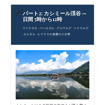
🛶
パート2: カシミール渓谷 —
日間 5時から12時
スリナガル ·パハルガム ·グルマルグ ·ソナマルグ
·カルギル ·ヒマラヤの楽園の八日間