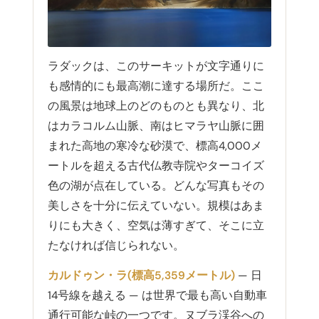
ラダックは、このサーキットが文字通りに
も感情的にも最高潮に達する場所だ。ここ
の風景は地球上のどのものとも異なり、北
はカラコルム山脈、南はヒマラヤ山脈に囲
まれた高地の寒冷な砂漠で、標高4,000メ
ートルを超える古代仏教寺院やターコイズ
色の湖が点在している。どんな写真もその
美しさを十分に伝えていない。規模はあま
りにも大きく、空気は薄すぎて、そこに立
たなければ信じられない。
カルドゥン・ラ(標高5,359メートル)
— 日
14号線を越える — は世界で最も高い自動車
通行可能な峠の一つです。ヌブラ渓谷への