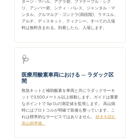
タージ・マハル、アグラ砦、ファテープル・シク
リ、アンバー砦、シティ・パレス、ジャンタル・マ
ンタル、グルマルグ・ゴンドラ(両段階)、ラマユル、
アルチ、ディスキット、ティクシー。すべての入場
料は無料含まれる。到着したら、入場します。
🩺
医療用酸素車両における — ラダック区
間
救急キットと補助酸素を車両と共にラダックサーキ
ットで3,500メートル以上移動します。ガイドは重要
なポイントで Sp O₂の測定値を監視します。 高山病
時にはプロトコルが明確で装備も整っています。こ
れは標準的なサービスではありません。
続きを読む
高山病準備。