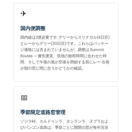
✈
国内便調整
国内線は2便必要です: デリーからスリナガル(4日目)
とレーからデリー(20日目)です。これらはパッケー
ジ価格には含まれていませんが、調整は Summit
Routes — 優先運賃、現地の旅程時間に合わせた時
間、そして午後の風が空港を閉鎖する前にレー 出発
が朝の窓に間に合うかどうかの確認。
📅
季節限定道路窓管理
ゾジラ峠、カルドゥンラ、タンランラ、ヌブラおよ
びパンゴン道路は、季節ごとに開閉の窓が毎年完全