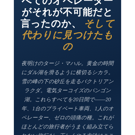
がそれが不可能だと
言ったのか、
そして
代わりに見つけたも
の
夜明けのタージ・マハル。黄金の時間
にダル湖を滑るように横切るシカラ。
雪の峰の下の砂丘を走るバクトリアン
ラクダ。電気ターコイズのパンゴン
湖。これらすべてを20日間で――20
年、1台のプライベート車両、1人のオ
ペレーター、ゼロの頭痛の種。これが
ほとんどの旅行者がうまく組み立てら