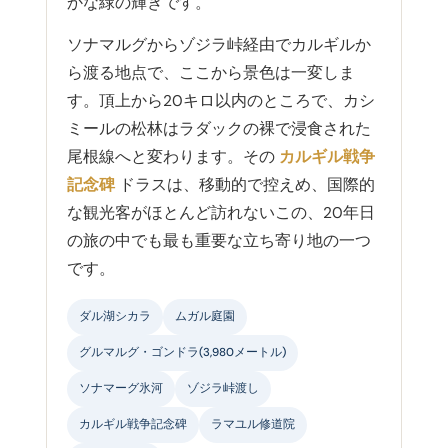
かな緑の輝きです。
ソナマルグからゾジラ峠経由でカルギルか
ら渡る地点で、ここから景色は一変しま
す。頂上から20キロ以内のところで、カシ
ミールの松林はラダックの裸で浸食された
尾根線へと変わります。その
カルギル戦争
記念碑
ドラスは、移動的で控えめ、国際的
な観光客がほとんど訪れないこの、20年日
の旅の中でも最も重要な立ち寄り地の一つ
です。
ダル湖シカラ
ムガル庭園
グルマルグ・ゴンドラ(3,980メートル)
ソナマーグ氷河
ゾジラ峠渡し
カルギル戦争記念碑
ラマユル修道院