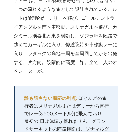
ツアー は、三つの休暇を寄せ合うものではなく、
一つの流れるような旅として設計されている。ル
ートは論理的だ: デリーへ飛び、ゴールデントラ
イアングルを南へ車移動、スリナガルへ飛び、カ
シミール渓谷北と東を横断し、ゾジラ峠を陸路で
越えてカーギルに入り、修道院帯を車移動レーに
入り、ラダックの高地一周を全周回してから出発
する。片方向。段階的に高度上昇。全て一人のオ
ペレーターが。
誰も話さない順応の利点:
ほとんどの旅
行者はスリナガルまたはデリーから直行
でレー(3,500メートル)に飛んでおり、
最初の1日は体調が優れません。グラン
ドサーキットの陸路横断は、ソナマルグ