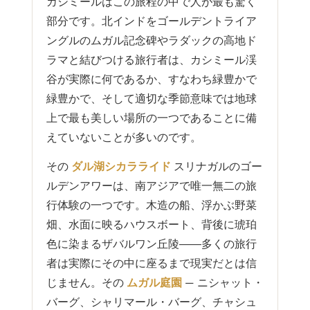
カシミールはこの旅程の中で人が最も驚く
部分です。北インドをゴールデントライア
ングルのムガル記念碑やラダックの高地ド
ラマと結びつける旅行者は、カシミール渓
谷が実際に何であるか、すなわち緑豊かで
緑豊かで、そして適切な季節意味では地球
上で最も美しい場所の一つであることに備
えていないことが多いのです。
その
ダル湖シカラライド
スリナガルのゴー
ルデンアワーは、南アジアで唯一無二の旅
行体験の一つです。木造の船、浮かぶ野菜
畑、水面に映るハウスボート、背後に琥珀
色に染まるザバルワン丘陵――多くの旅行
者は実際にその中に座るまで現実だとは信
じません。その
ムガル庭園
— ニシャット・
バーグ、シャリマール・バーグ、チャシュ