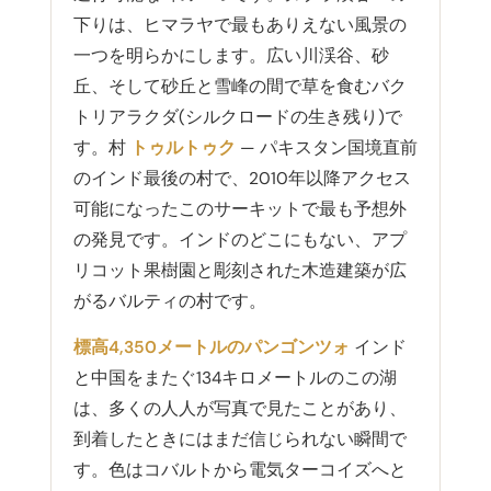
下りは、ヒマラヤで最もありえない風景の
一つを明らかにします。広い川渓谷、砂
丘、そして砂丘と雪峰の間で草を食むバク
トリアラクダ(シルクロードの生き残り)で
す。村
トゥルトゥク
— パキスタン国境直前
のインド最後の村で、2010年以降アクセス
可能になったこのサーキットで最も予想外
の発見です。インドのどこにもない、アプ
リコット果樹園と彫刻された木造建築が広
がるバルティの村です。
標高4,350メートルのパンゴンツォ
インド
と中国をまたぐ134キロメートルのこの湖
は、多くの人人が写真で見たことがあり、
到着したときにはまだ信じられない瞬間で
す。色はコバルトから電気ターコイズへと