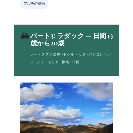
アルチの壁画
🏔
パート3: ラダック — 日間 13
歳から20歳
レー・ヌブラ渓谷 ·トゥルトゥク ·パンゴン・ツ
ォ ·ツォ・モリリ ·標高8日間