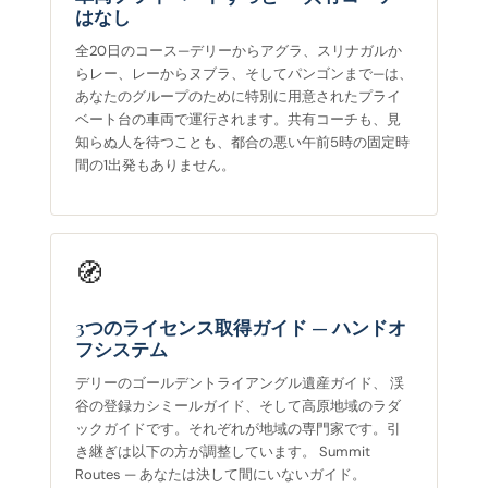
はなし
全20日のコース—デリーからアグラ、スリナガルか
らレー、レーからヌブラ、そしてパンゴンまで—は、
あなたのグループのために特別に用意されたプライ
ベート台の車両で運行されます。共有コーチも、見
知らぬ人を待つことも、都合の悪い午前5時の固定時
間の1出発もありません。
🧭
3つのライセンス取得ガイド — ハンドオ
フシステム
デリーのゴールデントライアングル遺産ガイド、 渓
谷の登録カシミールガイド、そして高原地域のラダ
ックガイドです。それぞれが地域の専門家です。引
き継ぎは以下の方が調整しています。 Summit
Routes — あなたは決して間にいないガイド。