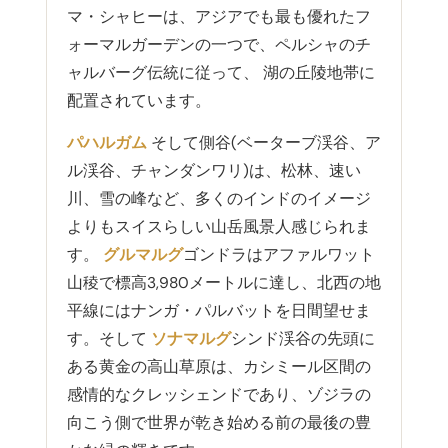
マ・シャヒーは、アジアでも最も優れたフ
ォーマルガーデンの一つで、ペルシャのチ
ャルバーグ伝統に従って、 湖の丘陵地帯に
配置されています。
パハルガム
そして側谷(ベーターブ渓谷、ア
ル渓谷、チャンダンワリ)は、松林、速い
川、雪の峰など、多くのインドのイメージ
よりもスイスらしい山岳風景人感じられま
す。
グルマルグ
ゴンドラはアファルワット
山稜で標高3,980メートルに達し、北西の地
平線にはナンガ・パルバットを日間望せま
す。そして
ソナマルグ
シンド渓谷の先頭に
ある黄金の高山草原は、カシミール区間の
感情的なクレッシェンドであり、ゾジラの
向こう側で世界が乾き始める前の最後の豊