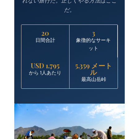
れない旅行だ。正しくやる方法はここ
だ。
20
3
日間合計
象徴的なサーキ
ット
USD 1,795
5,359 メート
ル
から 1人あたり
最高山岳峠