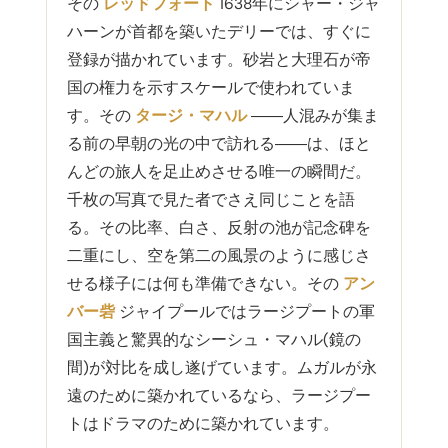
その
レッドフォート
1638年にシャー・ジャ
ハーンが首都を築いたデリーでは、すぐに
登録が描かれています。砂岩と大理石が帝
国の権力を示すスケールで使われていま
す。その
タージ・マハル
――人混みが集ま
る前の早朝の光の中で訪れる――は、ほと
んどの旅人を足止めさせる唯一の瞬間だ。
千枚の写真で見た者でさえ同じことを語
る。その比率、白さ、反射の池が記念碑を
二重にし、空を第二の風景のように感じさ
せる様子には何も準備できない。その
アン
バー砦
ジャイプールではラージプートの軍
国主義と驚異的なシーシュ・マハル(鏡の
間)が対比を成し遂げています。ムガルが永
遠のために築かれているなら、ラージプー
トはドラマのために築かれています。