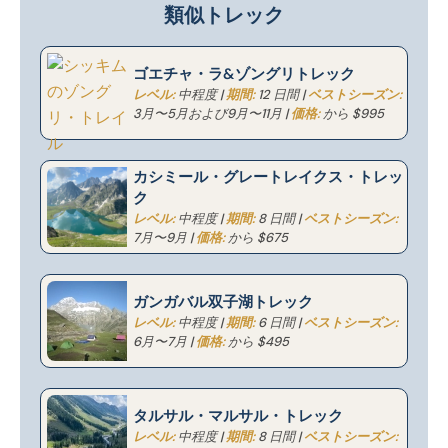
📍
類似トレック
ゴエチャ・ラ&ゾングリトレック
レベル:
中程度 |
期間:
12 日間 |
ベストシーズン:
3月〜5月および9月〜11月 |
価格:
から $995
カシミール・グレートレイクス・トレッ
ク
レベル:
中程度 |
期間:
8 日間 |
ベストシーズン:
7月〜9月 |
価格:
から $675
ガンガバル双子湖トレック
レベル:
中程度 |
期間:
6 日間 |
ベストシーズン:
6月〜7月 |
価格:
から $495
タルサル・マルサル・トレック
レベル:
中程度 |
期間:
8 日間 |
ベストシーズン: