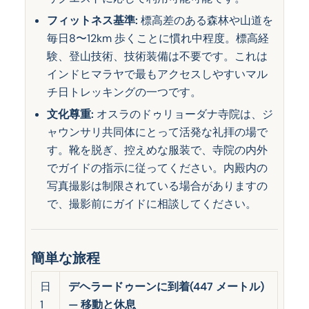
フィットネス基準:
標高差のある森林や山道を
毎日8〜12km 歩くことに慣れ中程度。標高経
験、登山技術、技術装備は不要です。これは
インドヒマラヤで最もアクセスしやすいマル
チ日トレッキングの一つです。
文化尊重:
オスラのドゥリョーダナ寺院は、ジ
ャウンサリ共同体にとって活発な礼拝の場で
す。靴を脱ぎ、控えめな服装で、寺院の内外
でガイドの指示に従ってください。内殿内の
写真撮影は制限されている場合がありますの
で、撮影前にガイドに相談してください。
簡単な旅程
日
デヘラードゥーンに到着(447 メートル)
1
— 移動と休息