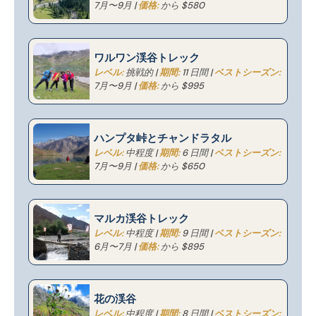
7月〜9月 |
価格:
から $580
ワルワン渓谷トレック
レベル:
挑戦的 |
期間:
11 日間 |
ベストシーズン:
7月〜9月 |
価格:
から $995
ハンプタ峠とチャンドラタル
レベル:
中程度 |
期間:
6 日間 |
ベストシーズン:
7月〜9月 |
価格:
から $650
マルカ渓谷トレック
レベル:
中程度 |
期間:
9 日間 |
ベストシーズン:
6月〜7月 |
価格:
から $895
花の渓谷
レベル:
中程度 |
期間:
8 日間 |
ベストシーズン: