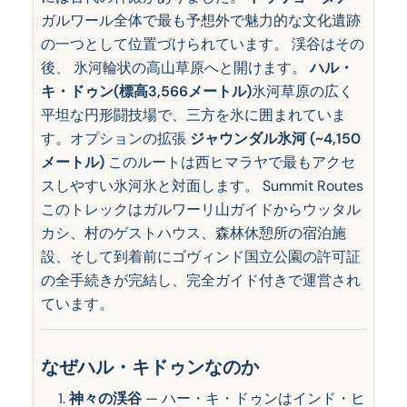
ガルワール全体で最も予想外で魅力的な文化遺跡
の一つとして位置づけられています。 渓谷はその
後、 氷河輪状の高山草原へと開けます。
ハル・
キ・ドゥン(標高3,566メートル)
氷河草原の広く
平坦な円形闘技場で、三方を氷に囲まれていま
す。オプションの拡張
ジャウンダル氷河 (~4,150
メートル)
このルートは西ヒマラヤで最もアクセ
スしやすい氷河氷と対面します。 Summit Routes
このトレックはガルワーリ山ガイドからウッタル
カシ、村のゲストハウス、森林休憩所の宿泊施
設、そして到着前にゴヴィンド国立公園の許可証
の全手続きが完結し、完全ガイド付きで運営され
ています。
なぜハル・キドゥンなのか
神々の渓谷
— ハー・キ・ドゥンはインド・ヒ