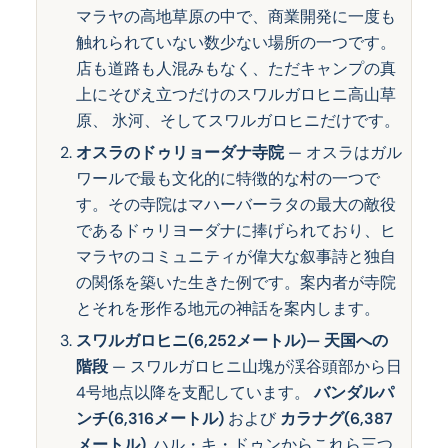
マラヤの高地草原の中で、商業開発に一度も
触れられていない数少ない場所の一つです。
店も道路も人混みもなく、ただキャンプの真
上にそびえ立つだけのスワルガロヒニ高山草
原、 氷河、そしてスワルガロヒニだけです。
オスラのドゥリョーダナ寺院
— オスラはガル
ワールで最も文化的に特徴的な村の一つで
す。その寺院はマハーバーラタの最大の敵役
であるドゥリヨーダナに捧げられており、ヒ
マラヤのコミュニティが偉大な叙事詩と独自
の関係を築いた生きた例です。案内者が寺院
とそれを形作る地元の神話を案内します。
スワルガロヒニ(6,252メートル)— 天国への
階段
— スワルガロヒニ山塊が渓谷頭部から日
4号地点以降を支配しています。
バンダルパ
ンチ(6,316メートル)
および
カラナグ(6,387
メートル)
. ハル・キ・ドゥンからこれら三つ