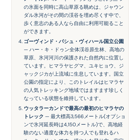
の氷面を同時に高山草原る眺めは、ジャウン
ダル氷河がその間の渓谷を埋め尽くす中で、
歩く意志のある人なら自由に利用可能ること
ができます。
ゴーヴィンド・パシュ・ヴィハール国立公園
— ハー・キ・ドゥン全体渓谷原生林、高地の
草原、氷河河川の保護された自然内に位置し
ています。ヒマラヤヒグマ、ユキヒョウ、ジ
ャックジカが上流域に生息しています。国立
公園の指定により、このトレイルはヒマラヤ
の人気トレッキング地域ではますます珍しく
なっている状態を維持しています。
ウッタラーカンドで最高の最初のヒマラヤの
トレック
— 最大標高3,566メートル(オプショ
ンで氷河延長時は4,150メートル)で、高地経
験のない適度な体力を持つ人でも登れるハ