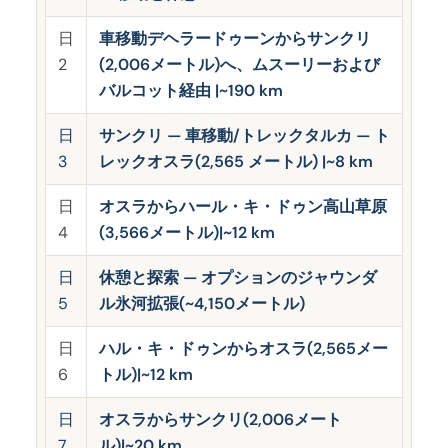
日
車移動デヘラードゥーンからサンクリ
2
(2,006メートル)へ、ムスーリーおよび
バルコット経由 |~190 km
日
サンクリ — 車移動/トレックタルカ — ト
3
レックオスラ(2,565 メートル) |~8 km
日
オスラからハール・キ・ドゥン高山草原
4
(3,566メートル)|~12 km
日
休憩と探索 — オプションのジャウンダ
5
ル氷河拡張(~4,150メートル)
日
ハル・キ・ドゥンからオスラ(2,565メー
6
トル)|~12 km
日
オスラからサンクリ(2,006メート
7
ル)|~20 km