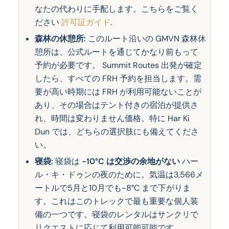
なたの代わりに手配します。こちらをご覧く
ださい
許可証ガイド
.
森林の休憩所:
このルート沿いの GMVN 森林休
憩所は、公式ルートを通じてかなり前もって
予約が必要です。 Summit Routes 出発が確定
したら、すべての FRH 予約を担当します。需
要が高い時期には FRH が利用可能ないことが
あり、その場合はテント付きの宿泊が提供さ
れ、時間は変わりません価格。特に Har Ki
Dun では、どちらの選択肢にも備えてくださ
い。
寝袋:
寝袋は
-10°C は交渉の余地がない
ハー
ル・キ・ドゥンの夜のために。気温は3,566メ
ートルで5月と10月でも-8°C まで下がりま
す。これはこのトレックで最も重要な個人装
備の一つです。寝袋のレンタルはサンクリで
リクエストに応じて利用可能可能です。