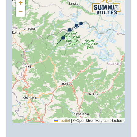
+
−
📍
📍
📍
📍
Leaflet
|
© OpenStreetMap contributors