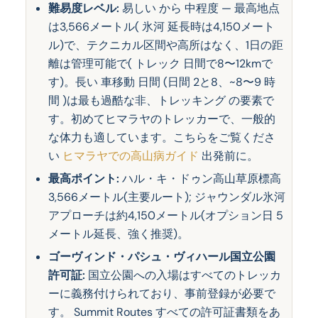
難易度レベル:
易しい から 中程度 — 最高地点
は3,566メートル( 氷河 延長時は4,150メート
ル)で、テクニカル区間や高所はなく、1日の距
離は管理可能で( トレック 日間で8〜12kmで
す)。長い 車移動 日間 (日間 2と8、~8〜9 時
間 )は最も過酷な非、トレッキング の要素で
す。初めてヒマラヤのトレッカーで、一般的
な体力も適しています。こちらをご覧くださ
い
ヒマラヤでの高山病ガイド
出発前に。
最高ポイント:
ハル・キ・ドゥン高山草原標高
3,566メートル(主要ルート); ジャウンダル氷河
アプローチは約4,150メートル(オプション日 5
メートル延長、強く推奨)。
ゴーヴィンド・パシュ・ヴィハール国立公園
許可証:
国立公園への入場はすべてのトレッカ
ーに義務付けられており、事前登録が必要で
す。 Summit Routes すべての許可証書類をあ