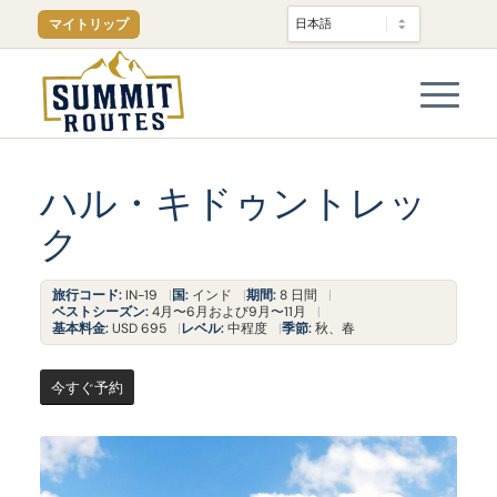
マイトリップ
ハル・キドゥントレッ
ク
旅行コード:
IN-19
国:
インド
期間:
8 日間
ベストシーズン:
4月〜6月および9月〜11月
基本料金:
USD 695
レベル:
中程度
季節:
秋、春
今すぐ予約