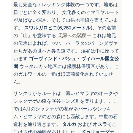
最も完全なトレッキング体験の一つです。地形は
日ごとに全く変わり、 文化多くのヒマラヤルート
が及ばない深さ、そして山岳地平線を支えていま
す。
スワルガロヒニ(6,252メートル)
、その名前
の「山」を意味する
天国への階段
— これは地元
の伝承によれば、マハーバーラタのパーンダヴァ
たちがあの世へと昇る道です。 渓谷は中に座って
います
ゴーヴィンド・パシュ・ヴィハール国立公
園
ウッタルカシ地区には保護林保護区があり、こ
のガルワールの一角はほぼ商業化されていませ
ん。
サンクリからルートは、濃いヒマラヤのオークや
シャクナゲの森を渓谷トンズ川を登ります。ここ
では4月のシャクナゲの花がネパールやシッキ
ム・ヒマラヤのどの森にも匹敵します。中世の石
造村を通り過ぎます。
タルカ
および
オスラ
そこ
には古代の神殿がありました。
ドゥリョーダナ