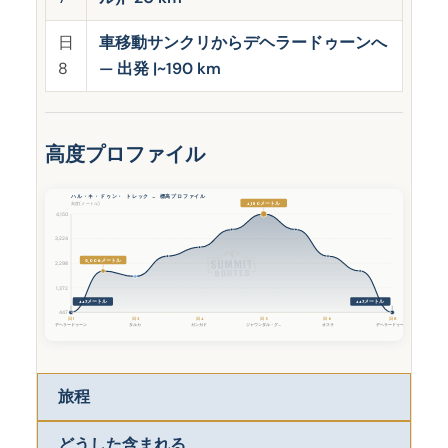
日
車移動サンクリからデヘラードゥーンへ
8
— 出発 |~190 km
高度プロファイル
ハル・キ・ドゥン・ トレック — 標高プロファイル
4,150メートル
高度(メートル)
4,150
3,224
2,006メートル
2,298
1,372
447メートル
447メートル
447
日 1
日 3
日 4
日 5
日 6
日 8
デヘラードゥーン
タルカ
ガンガド
ジャウンダル・グ...
オスラ
デヘラードゥーン
旅程
どうした含まれる