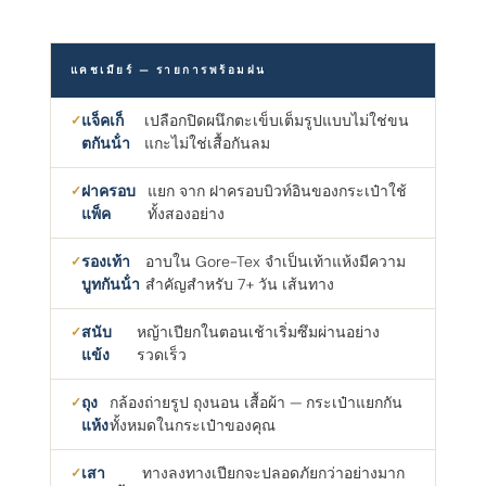
แคชเมียร์ — รายการพร้อมฝน
แจ็คเก็
เปลือกปิดผนึกตะเข็บเต็มรูปแบบไม่ใช่ขน
ตกันน้ํา
แกะไม่ใช่เสื้อกันลม
ฝาครอบ
แยก จาก ฝาครอบบิวท์อินของกระเป๋าใช้
แพ็ค
ทั้งสองอย่าง
รองเท้า
อาบใน Gore-Tex จําเป็นเท้าแห้งมีความ
บูทกันน้ํา
สําคัญสําหรับ 7+ วัน เส้นทาง
สนับ
หญ้าเปียกในตอนเช้าเริ่มซึมผ่านอย่าง
แข้ง
รวดเร็ว
ถุง
กล้องถ่ายรูป ถุงนอน เสื้อผ้า — กระเป๋าแยกกัน
แห้ง
ทั้งหมดในกระเป๋าของคุณ
เสา
ทางลงทางเปียกจะปลอดภัยกว่าอย่างมาก