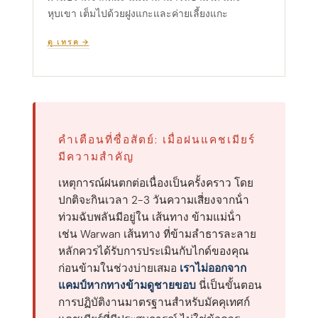
หุบเขา เต็มไปด้วยฝูงแกะและค่ายเลี้ยงแกะ
ดู เทรค →
คําเตือนที่ซื่อสัตย์: เมื่อฝนแคชเมียร์
มีความสําคัญ
เหตุการณ์ฝนตกต่อเนื่องเป็นครั้งคราว โดย
ปกติจะกินเวลา 2-3 วันความเสี่ยงจากน้ํา
ท่วมฉับพลันมีอยู่ใน เส้นทาง ข้ามแม่น้ํา
เช่น Warwan เส้นทาง ที่ข้ามลําธารละลาย
หลักควรได้รับการประเมินกับไกด์ของคุณ
ก่อนข้ามในช่วงบ่ายเสมอ
เราไม่ออกจาก
แคมป์หากทางข้ามดูชายขอบ
นี่เป็นขั้นตอน
การปฏิบัติงานมาตรฐานสําหรับมัคคุเทศก์