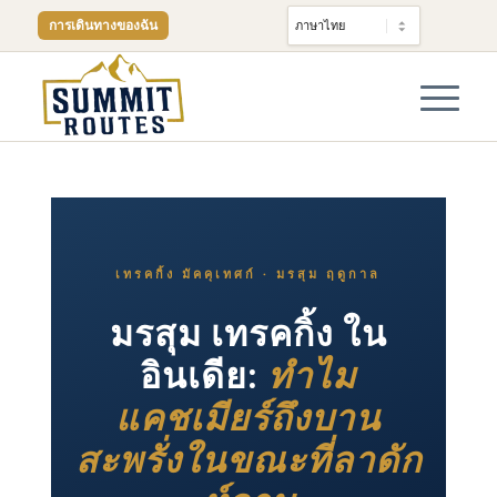
การเดินทางของฉัน
เทรคกิ้ง มัคคุเทศก์ · มรสุม ฤดูกาล
มรสุม เทรคกิ้ง ใน
อินเดีย:
ทําไม
แคชเมียร์ถึงบาน
สะพรั่งในขณะที่ลาดัก