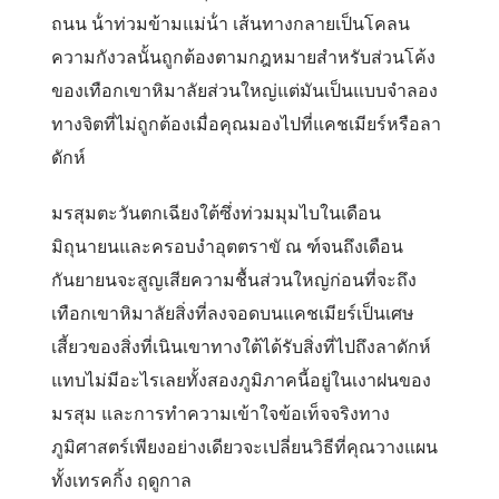
ถนน น้ําท่วมข้ามแม่น้ํา เส้นทางกลายเป็นโคลน
ความกังวลนั้นถูกต้องตามกฎหมายสําหรับส่วนโค้ง
ของเทือกเขาหิมาลัยส่วนใหญ่แต่มันเป็นแบบจําลอง
ทางจิตที่ไม่ถูกต้องเมื่อคุณมองไปที่แคชเมียร์หรือลา
ดักห์
มรสุมตะวันตกเฉียงใต้ซึ่งท่วมมุมไบในเดือน
มิถุนายนและครอบงําอุตตราขั ณ ฑ์จนถึงเดือน
กันยายนจะสูญเสียความชื้นส่วนใหญ่ก่อนที่จะถึง
เทือกเขาหิมาลัยสิ่งที่ลงจอดบนแคชเมียร์เป็นเศษ
เสี้ยวของสิ่งที่เนินเขาทางใต้ได้รับสิ่งที่ไปถึงลาดักห์
แทบไม่มีอะไรเลยทั้งสองภูมิภาคนี้อยู่ในเงาฝนของ
มรสุม และการทําความเข้าใจข้อเท็จจริงทาง
ภูมิศาสตร์เพียงอย่างเดียวจะเปลี่ยนวิธีที่คุณวางแผน
ทั้งเทรคกิ้ง ฤดูกาล