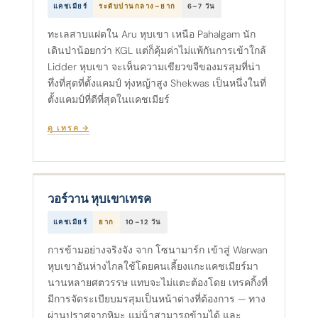
แคชเมียร์
ระดับปานกลาง–ยาก
6–7 วัน
ทะเลสาบแฝดใน Aru หุบเขา เหนือ Pahalgam นัก
เดินป่าน้อยกว่า KGL แต่ก็คุ้มค่าไม่แพ้กันการเข้าใกล้
Lidder หุบเขา จะเห็นความเขียวขจีของมรสุมที่น่า
ทึ่งที่สุดที่ตั้งแคมป์ ทุ่งหญ้าสูง Shekwas เป็นหนึ่งในที่
ตั้งแคมป์ที่ดีที่สุดในแคชเมียร์
ดู เทรค →
วอร์วาน หุบเขาเทรค
แคชเมียร์
ยาก
10–12 วัน
การข้ามอย่างจริงจัง จาก โซนามาร์ก เข้าสู่ Warwan
หุบเขาอันห่างไกลใช้โดยคนเลี้ยงแกะแคชเมียร์มา
นานหลายศตวรรษ แทบจะไม่แตะต้องโดย เทรคกิ้งที่
มีการจัดระเบียบมรสุมเป็นหน้าต่างที่ต้องการ — ทาง
ผ่านปราศจากหิมะ แม่น้ําสามารถข้ามได้ และ