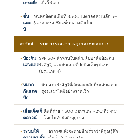
เทรคกิ้ง
เมื่อใช้เสา
ชั้น
อุณหภูมิตอนเย็นที่ 3,500 เมตรลดลงเหลือ 5–
แคม
8 องศาเซลเซียสชั้นกลางจําเป็น
ป์
ลาดักห์ — รายการระดับความสูงของทะเลทราย
ป้องกัน
SPF 50+ สําหรับใบหน้า, ลิปบาล์มป้องกัน
แสงแดด
รังสียูวี, แว่นกันแดดที่ปกปิดเต็มรูปแบบ
(ประเภท 4)
หมวก
หิน จาก รังสียูวีที่สะท้อนกลับที่ระดับความ
กันแดด
สูงจะเผาไหม้อย่างรวดเร็ว
ปีก
เสื้อแจ็คเก็
คืนที่ค่าย 4,500 เมตรแตะ -2°C ถึง 4°C
ตดาวน์
โดยไม่คํานึงถึงฤดูกาล
ระบบให้
อากาศแห้งจะคายน้ําเร็วกว่าที่คุณรู้สึก
ความชุ่มชื้น
ขั้นต่ํา 3 ลิตรต่อวัน