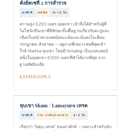
คังยัตเซที่ 2 การสำรวจ
ลาดักห์
เทคนิค
10–12 วัน
ความสูง 6,250 เมตร ยอดเขา เข้าถึงได้สําหรับผู้ที่
ไม่ใช่นักปีนเขาที่มีทักษะขั้นพื้นฐานเกี่ยวกับตะปูและ
เชือกใบหน้าทางเทคนิคจะแห้งและมั่นคงในเดือน
กรกฎาคม-สิงหาคม — ฤดูกาลที่เหมาะสมที่สุดเข้า
ใกล้ Markha หุบเขา โดยมี Nimaling เป็นเบสแคมป์
หนึ่งในยอดเขา 6,000 เมตรที่ทําได้มากที่สุด จาก
ฐานทัพอินเดีย
ดู EXPEDITION →
หุบเขา Sham / Lamayuru เทรค
ลาดักห์
ง่าย–ระดับปานกลาง
4–5 วัน
เรียกว่า "Baby เทรค" ของลาดักห์ — เหมาะสําหรับนัก