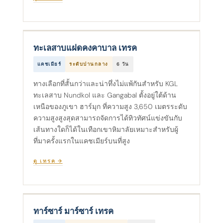
ทะเลสาบแฝดคงคาบาล เทรค
แคชเมียร์
ระดับปานกลาง
6 วัน
ทางเลือกที่สั้นกว่าและน่าทึ่งไม่แพ้กันสําหรับ KGL
ทะเลสาบ Nundkol และ Gangabal ตั้งอยู่ใต้ด้าน
เหนือของภูเขา ฮาร์มุก ที่ความสูง 3,650 เมตรระดับ
ความสูงสูงสุดสามารถจัดการได้ทิวทัศน์แข่งขันกับ
เส้นทางใดก็ได้ในเทือกเขาหิมาลัยเหมาะสําหรับผู้
ที่มาครั้งแรกในแคชเมียร์บนที่สูง
ดู เทรค →
ทาร์ซาร์ มาร์ซาร์ เทรค