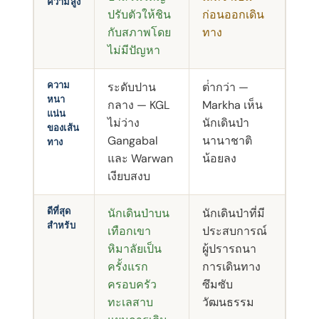
ความสูง
ปรับตัวให้ชิน
ก่อนออกเดิน
กับสภาพโดย
ทาง
ไม่มีปัญหา
ความ
ระดับปาน
ต่ํากว่า —
หนา
กลาง — KGL
Markha เห็น
แน่น
ไม่ว่าง
นักเดินป่า
ของเส้น
Gangabal
นานาชาติ
ทาง
และ Warwan
น้อยลง
เงียบสงบ
ดีที่สุด
นักเดินป่าบน
นักเดินป่าที่มี
สําหรับ
เทือกเขา
ประสบการณ์
หิมาลัยเป็น
ผู้ปรารถนา
ครั้งแรก
การเดินทาง
ครอบครัว
ซึมซับ
ทะเลสาบ
วัฒนธรรม