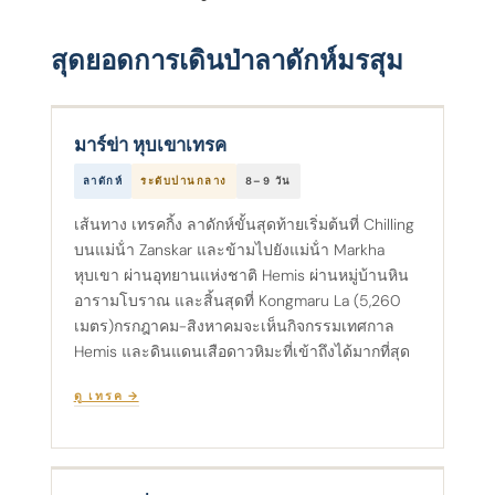
สุดยอดการเดินป่าลาดักห์มรสุม
มาร์ข่า หุบเขาเทรค
ลาดักห์
ระดับปานกลาง
8–9 วัน
เส้นทาง เทรคกิ้ง ลาดักห์ขั้นสุดท้ายเริ่มต้นที่ Chilling
บนแม่น้ํา Zanskar และข้ามไปยังแม่น้ํา Markha
หุบเขา ผ่านอุทยานแห่งชาติ Hemis ผ่านหมู่บ้านหิน
อารามโบราณ และสิ้นสุดที่ Kongmaru La (5,260
เมตร)กรกฎาคม-สิงหาคมจะเห็นกิจกรรมเทศกาล
Hemis และดินแดนเสือดาวหิมะที่เข้าถึงได้มากที่สุด
ดู เทรค →