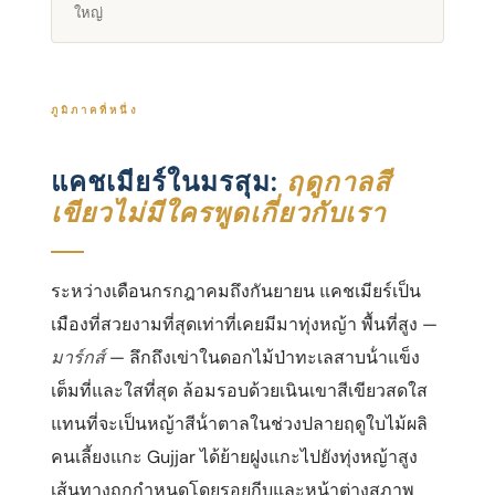
ใหญ่
ภูมิภาคที่หนึ่ง
แคชเมียร์ในมรสุม:
ฤดูกาลสี
เขียวไม่มีใครพูดเกี่ยวกับเรา
ระหว่างเดือนกรกฎาคมถึงกันยายน แคชเมียร์เป็น
เมืองที่สวยงามที่สุดเท่าที่เคยมีมาทุ่งหญ้า พื้นที่สูง —
มาร์กส์
— ลึกถึงเข่าในดอกไม้ป่าทะเลสาบน้ําแข็ง
เต็มที่และใสที่สุด ล้อมรอบด้วยเนินเขาสีเขียวสดใส
แทนที่จะเป็นหญ้าสีน้ําตาลในช่วงปลายฤดูใบไม้ผลิ
คนเลี้ยงแกะ Gujjar ได้ย้ายฝูงแกะไปยังทุ่งหญ้าสูง
เส้นทางถูกกําหนดโดยรอยกีบและหน้าต่างสภาพ