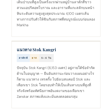
เดินป่าบนที่สูงเป็นครั้งแรกผ่านหมู่บ้านลาดักสีขาว
สวนแอปริคอทโบราณ และอารามที่แกะสลักบนหน้า
หินระดับความสูงสูงสุดประมาณ 4,100 เมตรเส้น
ทางการปรับตัวให้ชินกับสภาพที่สมบูรณ์แบบก่อนลอง
Markha
แนวทาง Stok Kangri
ลาดักห์
ยาก
5–6 วัน
ปัจจุบัน Stok Kangri (6,153 เมตร) อยู่ภายใต้ข้อจํากัด
ด้านใบอนุญาต — ยืนยันสถานะก่อนวางแผนอย่างไร
ก็ตาม แนวทาง เทรคกิ้ง ไปยังเบสแคมป์ Stok และ
เทือกเขา Stok โดยรอบทําให้เป็นเส้นทางบนที่สูงที่
จริงจังพร้อมทัศนียภาพอันงดงามของเทือกเขา
Zanskar สภาพแห้งและมั่นคงตลอดมรสุม