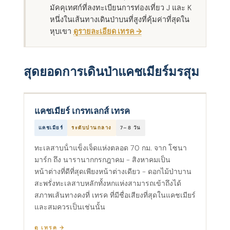
มัคคุเทศก์ที่ลงทะเบียนการท่องเที่ยว J และ K
หนึ่งในเส้นทางเดินป่าบนที่สูงที่คุ้มค่าที่สุดใน
หุบเขา
ดูรายละเอียด เทรค →
สุดยอดการเดินป่าแคชเมียร์มรสุม
แคชเมียร์ เกรทเลกส์ เทรค
แคชเมียร์
ระดับปานกลาง
7–8 วัน
ทะเลสาบน้ําแข็งเจ็ดแห่งตลอด 70 กม. จาก โซนา
มาร์ก ถึง นารานากกรกฎาคม - สิงหาคมเป็น
หน้าต่างที่ดีที่สุดเพียงหน้าต่างเดียว - ดอกไม้ป่าบาน
สะพรั่งทะเลสาบหลักทั้งหกแห่งสามารถเข้าถึงได้
สภาพเส้นทางคงที่ เทรค ที่มีชื่อเสียงที่สุดในแคชเมียร์
และสมควรเป็นเช่นนั้น
ดู เทรค →