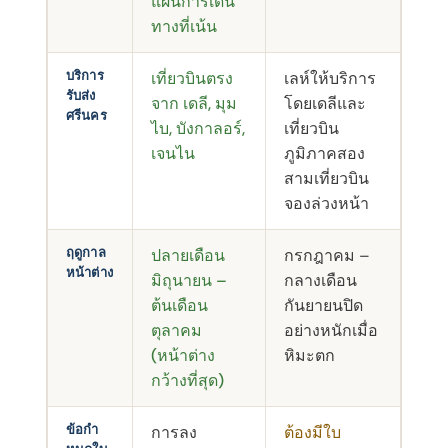
แผนการเดิน
ทางที่เน้น
บริการ
เที่ยวบินตรง
เลห์ให้บริการ
รับส่ง
จาก เดลี, มุม
โดยเดลีและ
ศรีนคร
ไบ, บังกาลอร์,
เที่ยวบิน
เจนไน
ภูมิภาคสอง
สามเที่ยวบิน
จองล่วงหน้า
ฤดูกาล
ปลายเดือน
กรกฎาคม –
หน้าต่าง
มิถุนายน –
กลางเดือน
ต้นเดือน
กันยายนปิด
ตุลาคม
อย่างหนักเมื่อ
(หน้าต่าง
หิมะตก
กว้างที่สุด)
ข้อกํา
การลง
ต้องมีใบ