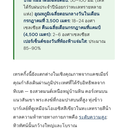
ปริมาณน้ําฝนเฉลี่ยต่อปี:
50–100 มม. (เลห์
ได้รับฝนประจําปีน้อยกว่าทะเลทรายหลาย
แห่ง)
อุณหภูมิเฉลี่ยตอนกลางวันในเดือน
กรกฎาคมที่ 3,500 เมตร:
18–24 องศา
เซลเซียส
คืนเฉลี่ยเดือนกรกฎาคมที่แคมป์
(4,500 เมตร):
2–6 องศาเซลเซียส
เปอร์เซ็นต์ของวันที่ท้องฟ้าแจ่มใส:
ประมาณ
85–90%
เทรคกิ้งนี้ยังแตกต่างในเชิงคุณภาพจากแคชเมียร์
คุณกําลังเดินผ่านภูมิประเทศที่ได้รับอิทธิพลจาก
ทิเบต — ธงสวดมนต์เหนือหมู่บ้านหิน คอร์เทนบน
แนวสันเขา พระสงฆ์ที่กอมปาสบนที่สูง ทุ่งข้าว
บาร์เลย์ที่ดูเหมือนโอเอซิสสีเขียวในทะเลทรายสีน้ํา
ตาลความท้าทายทางกายภาพคือ
ระดับความสูง
;
ทิวทัศน์นั้นกว้างใหญ่และโบราณ