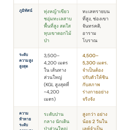
ภูมิทัศน์
ทุ่งหญ้าเขียว
ทะเลทรายบน
ชอุ่มทะเลสาบ
ที่สูง, ช่องเขา
พื้นที่สูง สดใส
จันทรคติ,
หุบเขาดอกไม้
อาราม
ป่า
โบราณ
ระดับ
3,500–
4,500–
ความสูง
4,200 เมตร
5,300 เมตร.
สูงสุด
ใน เส้นทาง
จําเป็นต้อง
ส่วนใหญ่
ปรับตัวให้ชิน
(KGL สูงสุดที่
กับสภาพ
~4,200
ร่างกายอย่าง
เมตร)
จริงจัง
ความ
ระดับปาน
สูงกว่า อย่าง
ท้าทาย
กลาง นักเดิน
น้อย 2 วันใน
ระดับ
ป่าส่วนใหญ่
เลห์จําเป็น