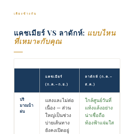
เคียงข้างกัน
แคชเมียร์ VS ลาดักห์:
แบบไหน
ที่เหมาะกับคุณ
แคชเมียร์
ลาดักห์ (ก.ค.–
(ก.ค.–ก.ย.)
ส.ค.)
ปริ
แสงและไม่ต่อ
ใกล้ศูนย์วันที่
มาณน้ํา
เนื่อง — ส่วน
แห้งแล้งอย่าง
ฝน
ใหญ่เป็นช่วง
น่าเชื่อถือ
บ่ายเส้นทาง
ท้องฟ้าแจ่มใส
ยังคงเปิดอยู่