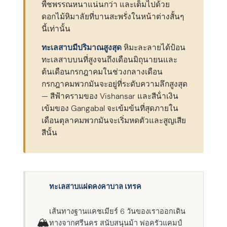
พืชพรรณหนาแน่นกว่า และเต็มไปด้วย
ดอกไม้หิมาลัยที่บานสะพรั่งในหน้าต่างสั้นๆ
นี้เท่านั้น
ทะเลสาบมีปริมาณสูงสุด
หิมะละลายได้ป้อน
ทะเลสาบบนที่สูงจนถึงเดือนมิถุนายนและ
ต้นเดือนกรกฎาคมในช่วงกลางเดือน
กรกฎาคมพวกมันจะอยู่ที่ระดับความลึกสูงสุด
— สีฟ้าครามของ Vishansar และสีน้ําเงิน
เข้มของ Gangabal จะเข้มข้นที่สุดภายใน
เดือนตุลาคมพวกมันจะเริ่มหดตัวและสูญเสีย
สีนั้น
ทะเลสาบแฝดคงคาบาล เทรค
เส้นทางฐานแคชเมียร์ 6 วันของเราออกเดิน
🏔
ทางจากศรีนคร สนับสนุนม้า พ่อครัวแคมป์