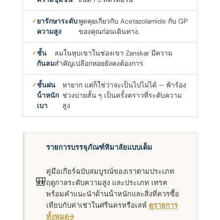
ยารักษาระดับ
พูดคุยเกี่ยวกับ Acetazolamide กับ GP
ความสูง
ของคุณก่อนเดินทาง.
ชั้น
ลมในหุบเขาในช่องเขา Zanskar มีความ
กันลม
สําคัญเปลือกหอยยังคงต้องการ
ชั้นฝน
หายาก แต่ก็ใช่ว่าจะเป็นไปไม่ได้ — ฟ้าร้อง
น้ําหนัก
ช่วงบ่ายสั้น ๆ เป็นครั้งคราวที่ระดับความ
เบา
สูง
รายการบรรจุภัณฑ์หิมาลัยแบบเต็ม
คู่มือเกียร์ฉบับสมบูรณ์ของเราตามประเภท
🎒
ฤดูกาลระดับความสูง และประเภท เทรค
พร้อมคําแนะนําด้านน้ําหนักและสิ่งที่ควรซื้อ
เทียบกับค่าเช่าในศรีนครหรือเลห์
ดูรายการ
ทั้งหมด→