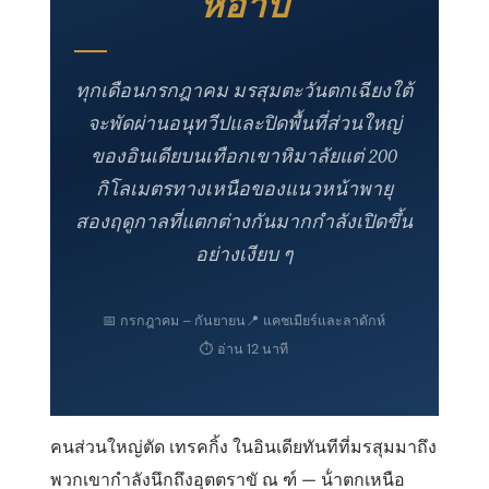
ห์อาบ
ทุกเดือนกรกฎาคม มรสุมตะวันตกเฉียงใต้
จะพัดผ่านอนุทวีปและปิดพื้นที่ส่วนใหญ่
ของอินเดียบนเทือกเขาหิมาลัยแต่ 200
กิโลเมตรทางเหนือของแนวหน้าพายุ
สองฤดูกาลที่แตกต่างกันมากกําลังเปิดขึ้น
อย่างเงียบ ๆ
📅
กรกฎาคม – กันยายน
📍
แคชเมียร์และลาดักห์
⏱
อ่าน 12 นาที
คนส่วนใหญ่ตัด เทรคกิ้ง ในอินเดียทันทีที่มรสุมมาถึง
พวกเขากําลังนึกถึงอุตตราขั ณ ฑ์ — น้ําตกเหนือ