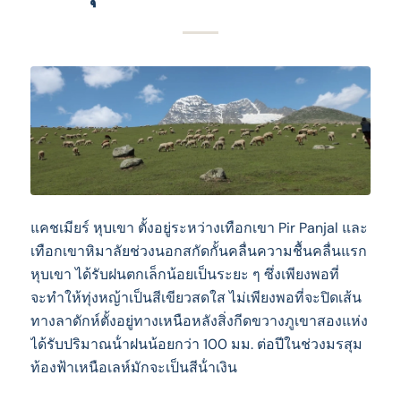
แคชเมียร์ หุบเขา ตั้งอยู่ระหว่างเทือกเขา Pir Panjal และ
เทือกเขาหิมาลัยช่วงนอกสกัดกั้นคลื่นความชื้นคลื่นแรก
หุบเขา ได้รับฝนตกเล็กน้อยเป็นระยะ ๆ ซึ่งเพียงพอที่
จะทําให้ทุ่งหญ้าเป็นสีเขียวสดใส ไม่เพียงพอที่จะปิดเส้น
ทางลาดักห์ตั้งอยู่ทางเหนือหลังสิ่งกีดขวางภูเขาสองแห่ง
ได้รับปริมาณน้ําฝนน้อยกว่า 100 มม. ต่อปีในช่วงมรสุม
ท้องฟ้าเหนือเลห์มักจะเป็นสีน้ําเงิน