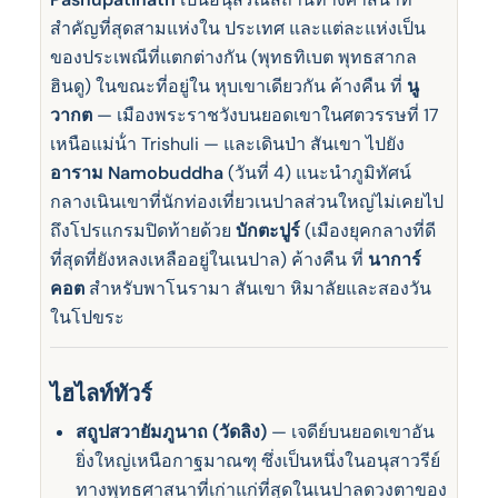
สําคัญที่สุดสามแห่งใน ประเทศ และแต่ละแห่งเป็น
ของประเพณีที่แตกต่างกัน (พุทธทิเบต พุทธสากล
ฮินดู) ในขณะที่อยู่ใน หุบเขาเดียวกัน ค้างคืน ที่
นู
วากต
— เมืองพระราชวังบนยอดเขาในศตวรรษที่ 17
เหนือแม่น้ํา Trishuli — และเดินป่า สันเขา ไปยัง
อาราม Namobuddha
(วันที่ 4) แนะนําภูมิทัศน์
กลางเนินเขาที่นักท่องเที่ยวเนปาลส่วนใหญ่ไม่เคยไป
ถึงโปรแกรมปิดท้ายด้วย
บักตะปูร์
(เมืองยุคกลางที่ดี
ที่สุดที่ยังหลงเหลืออยู่ในเนปาล) ค้างคืน ที่
นาการ์
คอต
สําหรับพาโนรามา สันเขา หิมาลัยและสองวัน
ในโปขระ
ไฮไลท์ทัวร์
สถูปสวายัมภูนาถ (วัดลิง)
— เจดีย์บนยอดเขาอัน
ยิ่งใหญ่เหนือกาฐมาณฑุ ซึ่งเป็นหนึ่งในอนุสาวรีย์
ทางพุทธศาสนาที่เก่าแก่ที่สุดในเนปาลดวงตาของ