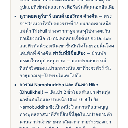
รูปแบบที่เข้มข้นและกระตือรือร้นที่สุดนอกอินเดีย
นูวาคอต ดูร์บาร์ แอนด์ เฮอริเทจ ค้างคืน
— พระ
ราชวังเนวารีสมัยศตวรรษที่ 17 บนยอดเขาเหนือ
แม่น้ํา Trishuli ห่างจากกาฐมาณฑุไปทางตะวัน
ตกเฉียงเหนือ 75 กม.หอคอยเจ็ดชั้นของ Durbar
และทิวทัศน์ของเนินเขาขั้นบันไดโดยรอบนั้นโดด
เด่นพักที่ ค้างคืน
ฟาร์มที่มีชื่อเสียง
— บ้านพัก
มรดกในหมู่บ้านนูวากต — มอบประสบการณ์
ที่แท้จริงของเนปาลกลางเนินเขาที่วงจรทัวร์ วัน
กาฐมาณฑุ–โปขระไม่เคยไปถึง
อาราม Namobuddha และ สันเขา Hike
(Dhulikhel)
— เดินป่า 2 ชั่วโมง สันเขา ผ่านทุ่ง
นาขั้นบันไดและป่าเหนือ Dhulikhel ไปยัง
Namobuddha ซึ่งเป็นหนึ่งในสถานที่แสวงบุญ
ทางพุทธศาสนาที่ศักดิ์สิทธิ์ที่สุดในเนปาลตามตํา
นานเล่าว่าเจ้าชายมหาสัตตวาถวายร่างของเขา