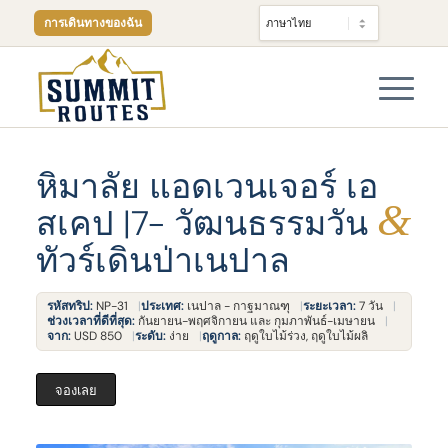
การเดินทางของฉัน
หิมาลัย แอดเวนเจอร์ เอ
&
สเคป |7- วัฒนธรรมวัน
ทัวร์เดินป่าเนปาล
รหัสทริป:
NP-31
ประเทศ:
เนปาล - กาฐมาณฑุ
ระยะเวลา:
7 วัน
ช่วงเวลาที่ดีที่สุด:
กันยายน-พฤศจิกายน และ กุมภาพันธ์-เมษายน
จาก:
USD 850
ระดับ:
ง่าย
ฤดูกาล:
ฤดูใบไม้ร่วง, ฤดูใบไม้ผลิ
จองเลย