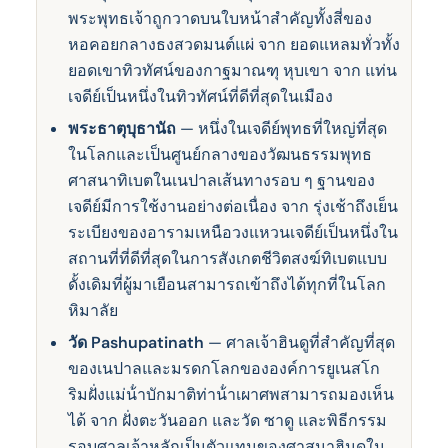
พระพุทธเจ้าถูกวาดบนใบหน้าสําคัญทั้งสี่ของ
หอคอยกลางธงสวดมนต์แผ่ จาก ยอดแหลมทั่วทั้ง
ยอดเขาทิวทัศน์ของกาฐมาณฑุ หุบเขา จาก แท่น
เจดีย์เป็นหนึ่งในทิวทัศน์ที่ดีที่สุดในเมือง
พระธาตุบุธานัถ
— หนึ่งในเจดีย์พุทธที่ใหญ่ที่สุด
ในโลกและเป็นศูนย์กลางของวัฒนธรรมพุทธ
ศาสนาทิเบตในเนปาลเส้นทางรอบ ๆ ฐานของ
เจดีย์มีการใช้งานอย่างต่อเนื่อง จาก รุ่งเช้าถึงเย็น
ระเบียงของอารามเหนือวงแหวนเจดีย์เป็นหนึ่งใน
สถานที่ที่ดีที่สุดในการสังเกตชีวิตสงฆ์ทิเบตแบบ
ดั้งเดิมที่ผู้มาเยือนสามารถเข้าถึงได้ทุกที่ในโลก
หิมาลัย
วัด Pashupatinath
— ศาลเจ้าฮินดูที่สําคัญที่สุด
ของเนปาลและมรดกโลกขององค์การยูเนสโก
ริมฝั่งแม่น้ําบักมาติท่าน้ําเผาศพสามารถมองเห็น
ได้ จาก ฝั่งตะวันออก และวัด ซาดู และพิธีกรรม
รอบศาลเจ้าหลักเป็นตัวแทนของศาสนาฮินดูใน