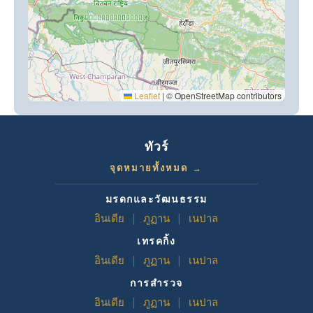
Leaflet
|
© OpenStreetMap contributors
ทัวร์
จุดหมายทั้งหมด →
มรดกและวัฒนธรรม
อินเดีย
|
ภูฏาน
|
เนปาล
เทรคกิ้ง
อินเดีย
|
ภูฏาน
|
เนปาล
การสำรวจ
อินเดีย
|
ภูฏาน
|
เนปาล