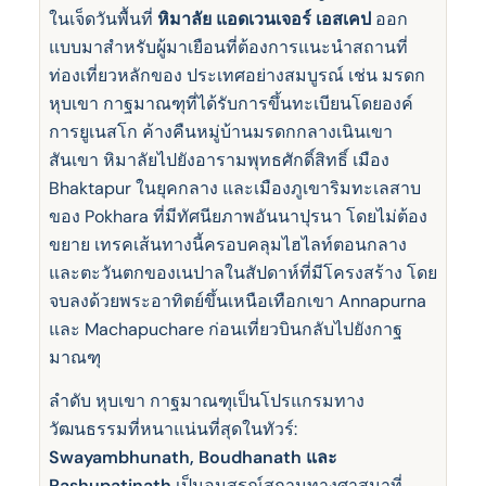
ในเจ็ดวันพื้นที่
หิมาลัย แอดเวนเจอร์ เอสเคป
ออก
แบบมาสําหรับผู้มาเยือนที่ต้องการแนะนําสถานที่
ท่องเที่ยวหลักของ ประเทศอย่างสมบูรณ์ เช่น มรดก
หุบเขา กาฐมาณฑุที่ได้รับการขึ้นทะเบียนโดยองค์
การยูเนสโก ค้างคืนหมู่บ้านมรดกกลางเนินเขา
สันเขา หิมาลัยไปยังอารามพุทธศักดิ์สิทธิ์ เมือง
Bhaktapur ในยุคกลาง และเมืองภูเขาริมทะเลสาบ
ของ Pokhara ที่มีทัศนียภาพอันนาปุรนา โดยไม่ต้อง
ขยาย เทรคเส้นทางนี้ครอบคลุมไฮไลท์ตอนกลาง
และตะวันตกของเนปาลในสัปดาห์ที่มีโครงสร้าง โดย
จบลงด้วยพระอาทิตย์ขึ้นเหนือเทือกเขา Annapurna
และ Machapuchare ก่อนเที่ยวบินกลับไปยังกาฐ
มาณฑุ
ลําดับ หุบเขา กาฐมาณฑุเป็นโปรแกรมทาง
วัฒนธรรมที่หนาแน่นที่สุดในทัวร์:
Swayambhunath, Boudhanath และ
Pashupatinath
เป็นอนุสรณ์สถานทางศาสนาที่