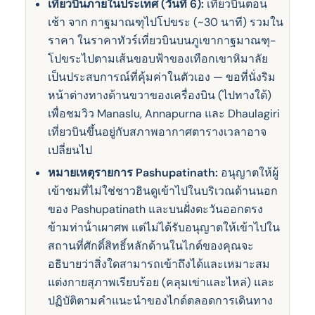
เที่ยวบินภายในประเทศ (วันที่ 6):
เที่ยวบินตอน
เช้า จาก กาฐมาณฑุไปโปขระ (~30 นาที) รวมใน
ราคา ในราคาทัวร์เที่ยวบินบนภูเขากาฐมาณฑุ-
โปขระไปตามเส้นขอบฟ้าของเทือกเขาหิมาลัย
เป็นประสบการณ์ที่คุ้มค่าในตัวเอง — ขอที่นั่งริม
หน้าต่างทางด้านขวาของเครื่องบิน (ไปทางใต้)
เพื่อชมวิว Manaslu, Annapurna และ Dhaulagiri
เที่ยวบินขึ้นอยู่กับสภาพอากาศตารางเวลาอาจ
เปลี่ยนไป
หมายเหตุรายการ Pashupatinath:
อนุญาตให้ผู้
เข้าชมที่ไม่ใช่ชาวฮินดูเข้าไปในบริเวณด้านนอก
ของ Pashupatinath และบนฝั่งตะวันออกตรง
ข้ามท่าน้ําเผาศพ แต่ไม่ได้รับอนุญาตให้เข้าไปใน
สถานที่ศักดิ์สิทธิ์หลักด้านในไกด์ของคุณจะ
อธิบายว่าสิ่งใดสามารถเข้าถึงได้และเหมาะสม
แต่งกายสุภาพเรียบร้อย (คลุมเข่าและไหล่) และ
ปฏิบัติตามคําแนะนําของไกด์ตลอดการเดินทาง