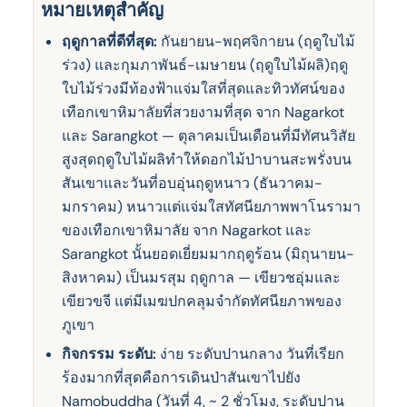
หมายเหตุสําคัญ
ฤดูกาลที่ดีที่สุด:
กันยายน-พฤศจิกายน (ฤดูใบไม้
ร่วง) และกุมภาพันธ์-เมษายน (ฤดูใบไม้ผลิ)ฤดู
ใบไม้ร่วงมีท้องฟ้าแจ่มใสที่สุดและทิวทัศน์ของ
เทือกเขาหิมาลัยที่สวยงามที่สุด จาก Nagarkot
และ Sarangkot — ตุลาคมเป็นเดือนที่มีทัศนวิสัย
สูงสุดฤดูใบไม้ผลิทําให้ดอกไม้ป่าบานสะพรั่งบน
สันเขาและวันที่อบอุ่นฤดูหนาว (ธันวาคม-
มกราคม) หนาวแต่แจ่มใสทัศนียภาพพาโนรามา
ของเทือกเขาหิมาลัย จาก Nagarkot และ
Sarangkot นั้นยอดเยี่ยมมากฤดูร้อน (มิถุนายน-
สิงหาคม) เป็นมรสุม ฤดูกาล — เขียวชอุ่มและ
เขียวขจี แต่มีเมฆปกคลุมจํากัดทัศนียภาพของ
ภูเขา
กิจกรรม ระดับ:
ง่าย ระดับปานกลาง วันที่เรียก
ร้องมากที่สุดคือการเดินป่าสันเขาไปยัง
Namobuddha (วันที่ 4, ~ 2 ชั่วโมง, ระดับปาน