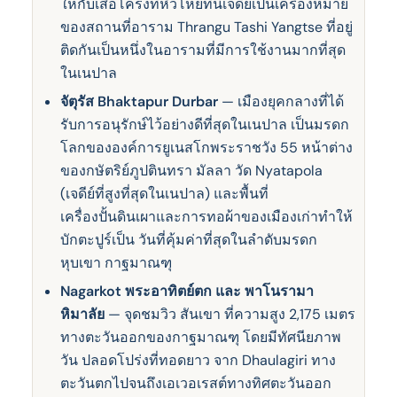
ให้กับเสือโคร่งที่หิวโหยที่นี่เจดีย์เป็นเครื่องหมาย
ของสถานที่อาราม Thrangu Tashi Yangtse ที่อยู่
ติดกันเป็นหนึ่งในอารามที่มีการใช้งานมากที่สุด
ในเนปาล
จัตุรัส Bhaktapur Durbar
— เมืองยุคกลางที่ได้
รับการอนุรักษ์ไว้อย่างดีที่สุดในเนปาล เป็นมรดก
โลกขององค์การยูเนสโกพระราชวัง 55 หน้าต่าง
ของกษัตริย์ภูปตินทรา มัลลา วัด Nyatapola
(เจดีย์ที่สูงที่สุดในเนปาล) และพื้นที่
เครื่องปั้นดินเผาและการทอผ้าของเมืองเก่าทําให้
บักตะปูร์เป็น วันที่คุ้มค่าที่สุดในลําดับมรดก
หุบเขา กาฐมาณฑุ
Nagarkot พระอาทิตย์ตก และ พาโนรามา
หิมาลัย
— จุดชมวิว สันเขา ที่ความสูง 2,175 เมตร
ทางตะวันออกของกาฐมาณฑุ โดยมีทัศนียภาพ
วัน ปลอดโปร่งที่ทอดยาว จาก Dhaulagiri ทาง
ตะวันตกไปจนถึงเอเวอเรสต์ทางทิศตะวันออก