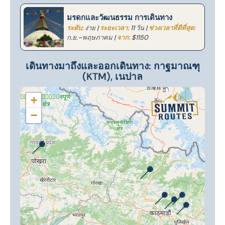
มรดกและวัฒนธรรม การเดินทาง
ระดับ:
ง่าย |
ระยะเวลา:
11 วัน |
ช่วงเวลาที่ดีที่สุด:
ก.ย.–พฤษภาคม |
จาก:
$1150
เดินทางมาถึงและออกเดินทาง: กาฐมาณฑุ
(KTM), เนปาล
+
−
📍
📍
📍
📍
📍
📍