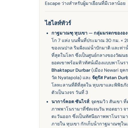
Escape ว่างสําหรับผู้มาเยือนที่มีเวลาน้อย
ไฮไลท์ทัวร์
กาฐมาณฑุ หุบเขา — กลุ่มมรดกขององ
โก 7 แห่ง บนพื้นที่ประมาณ 30 กม. × 
ของเนปาล ริมฝั่งแม่น้ําบักมาติ และท่า
ที่สุดในโลก ซึ่งเป็นศูนย์กลางของวั
ยอดเขาพร้อมทิวทัศน์เมืองแบบพาโนราม
Bhaktapur Durbar
(เมือง Newari ยุคกล
วัด Nyatapola) และ
จัตุรัส Patan Dur
โลหะลานที่ดีที่สุดใน หุบเขาและพิพิธภัณฑ
ตัวเป็นวงจร วันที่ 3
นาการ์คอต ซันไรส์
: จุดชมวิว สันเขา
ภาพพาโนรามาที่ชัดเจนวัน ทอดยาว จา
ตะวันออก ซึ่งเป็นทัศนียภาพพาโนรามาของ
ภายใน หุบเขา กักเก็บน้ํากาฐมาณฑุในเ