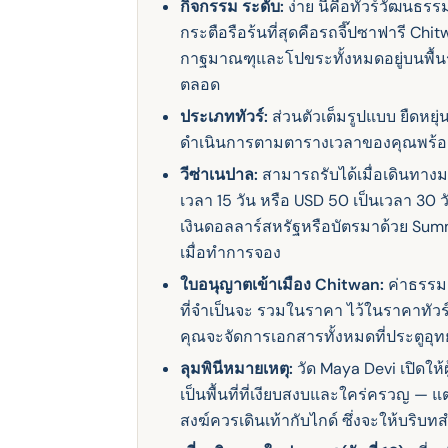
กิจกรรม ระดับ:
ง่าย นี่คือทัวร์วัฒนธรรม
กระตือรือร้นที่สุดคือรถจี๊ปซาฟารี Chit
กาฐมาณฑุและโปขระทั้งหมดอยู่บนพื้นร
ตลอด
ประเภททัวร์:
ส่วนตัวเต็มรูปแบบ ยืดหย
ดําเนินการตามตารางเวลาของคุณพร้
วีซ่าเนปาล:
สามารถรับได้เมื่อเดินทาง
เวลา 15 วัน หรือ USD 50 เป็นเวลา 30 
เงินดอลลาร์สหรัฐหรือบัตรมาด้วย Sum
เมื่อทําการจอง
ใบอนุญาตเข้าเมือง Chitwan:
ค่าธรรม
ที่จําเป็นจะ รวมในราคา ไว้ในราคาทัว
คุณจะจัดการเอกสารทั้งหมดที่ประตูอุ
ลุมพินีหมายเหตุ:
วัด Maya Devi เปิดให้
เป็นพื้นที่ที่เงียบสงบและใคร่ครวญ — แ
สงฆ์ควรเดินเท้ากับไกด์ ซึ่งจะให้บริบ