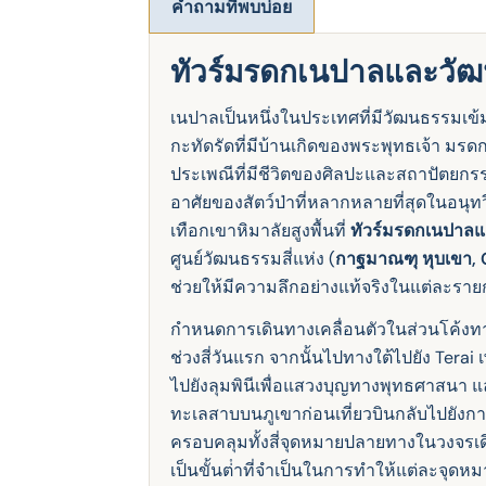
คำถามที่พบบ่อย
ทัวร์มรดกเนปาลและวัฒน
เนปาลเป็นหนึ่งในประเทศที่มีวัฒนธรรมเข
กะทัดรัดที่มีบ้านเกิดของพระพุทธเจ้า มร
ประเพณีที่มีชีวิตของศิลปะและสถาปัตยกรรมเน
อาศัยของสัตว์ป่าที่หลากหลายที่สุดในอนุท
เทือกเขาหิมาลัยสูงพื้นที่
ทัวร์มรดกเนปาลแ
ศูนย์วัฒนธรรมสี่แห่ง (
กาฐมาณฑุ หุบเขา, 
ช่วยให้มีความลึกอย่างแท้จริงในแต่ละรายก
กำหนดการเดินทางเคลื่อนตัวในส่วนโค้ง
ช่วงสี่วันแรก จากนั้นไปทางใต้ไปยัง Terai
ไปยังลุมพินีเพื่อแสวงบุญทางพุทธศาสนา 
ทะเลสาบบนภูเขาก่อนเที่ยวบินกลับไปยังกาฐม
ครอบคลุมทั้งสี่จุดหมายปลายทางในวงจรเดี
เป็นขั้นต่ําที่จําเป็นในการทําให้แต่ละจ