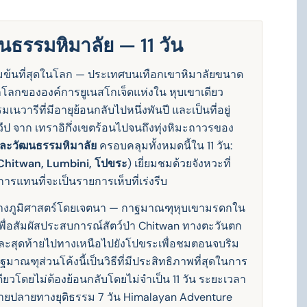
ธรรมหิมาลัย — 11 วัน
้มข้นที่สุดในโลก — ประเทศบนเทือกเขาหิมาลัยขนาด
ดกโลกขององค์การยูเนสโกเจ็ดแห่งใน หุบเขาเดียว
วารีที่มีอายุย้อนกลับไปหนึ่งพันปี และเป็นที่อยู่
วีป จาก เทราอิกึ่งเขตร้อนไปจนถึงทุ่งหิมะถาวรของ
ละวัฒนธรรมหิมาลัย
ครอบคลุมทั้งหมดนี้ใน 11 วัน:
Chitwan, Lumbini, โปขระ
) เยี่ยมชมด้วยจังหวะที่
ารแทนที่จะเป็นรายการเห็บที่เร่งรีบ
ทางภูมิศาสตร์โดยเจตนา — กาฐมาณฑุหุบเขามรดกใน
 เพื่อสัมผัสประสบการณ์สัตว์ป่า Chitwan ทางตะวันตก
และสุดท้ายไปทางเหนือไปยังโปขระเพื่อชมตอนจบริม
าณฑุส่วนโค้งนี้เป็นวิธีที่มีประสิทธิภาพที่สุดในการ
ยวโดยไม่ต้องย้อนกลับโดยไม่จําเป็น 11 วัน ระยะเวลา
ุดหมายปลายทางยุติธรรม 7 วัน Himalayan Adventure