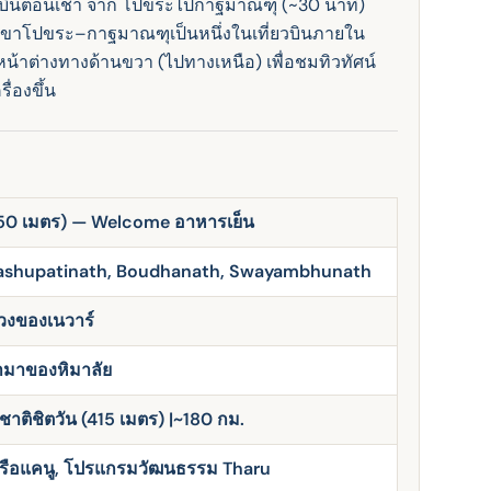
วบินตอนเช้า จาก โปขระไปกาฐมาณฑุ (~30 นาที)
ูเขาโปขระ–กาฐมาณฑุเป็นหนึ่งในเที่ยวบินภายใน
ิมหน้าต่างทางด้านขวา (ไปทางเหนือ) เพื่อชมทิวทัศน์
่องขึ้น
350 เมตร) — Welcome อาหารเย็น
Pashupatinath, Boudhanath, Swayambhunath
ลวงของเนวาร์
ามาของหิมาลัย
ชาติชิตวัน (415 เมตร) |~180 กม.
่งเรือแคนู, โปรแกรมวัฒนธรรม Tharu