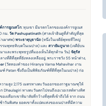
ค์การยูเนสโก
: หุบเขา มีมรดกโลกขององค์การยูเนส
20 กม.
วัด Pashupatinath
(ศาลเจ้าฮินดูที่สําคัญที่สุด
น้ําเผาศพ)
พระธาตุบุธานัถ
(หนึ่งในเจดีย์พุทธที่ใหญ่
ฒนธรรมพุทธทิเบตในเนปาล) และ
สวายัมภูนาถ
(เจดีย์บน
าและพระพุทธรูปที่มองเห็นได้ทุกด้าน วัน)
จัตุรัส
างที่ดีที่สุดที่ยังหลงเหลืออยู่, พระราชวัง 55 หน้าต่าง,
bar
(วัดทองคําของ Hiranya Varna Mahavihar งาน
์ Patan ซึ่งถือเป็นพิพิธภัณฑ์ที่ดีที่สุดในเนปาล) ก่อ
 ที่ความสูง 2,175 เมตรทางตะวันออกของกาฐมาณฑุให้
ก Dhaulagiri ทางตะวันตกไปจนถึงเอเวอเรสต์ทางทิศ
เทือกเขาหิมาลัยที่กว้างที่สุดที่เข้าถึงได้ จาก ถนน
ช้าวันพิเศษ ยอดเขาทั้งแปดแห่งของเนปาลที่มีความ