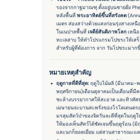
วัฒนธรรม
รองจากกาฐมาณฑุ ตั้งอยู่บนชายฝั่ง P
11 วัน • กาฐมาณฑุ เนปาล
จาก $1150
หลังพื้นที่
พระอาทิตย์ขึ้นที่สรังคต
(Anna
เมตร ส่องสว่างด้วยแสงก่อนรุ่งสางเหนือ ท
ในเนปาลพื้นที่
เจดีย์สันติภาพโลก
เหนือ
ทะเลสาบ ให้ทําโปรแกรมโปขระให้เสร็จส
สําหรับผู้ที่ต้องการ จาก วันโปขระมากขึ
หมายเหตุสําคัญ
ฤดูกาลที่ดีที่สุด:
ฤดูใบไม้ผลิ (มีนาคม-
พฤศจิกายน)เดือนตุลาคมเป็นเดือนที่มี
ชะล้างบรรยากาศให้สะอาด และทิวทัศน์ 
เมษายนจะบานสะพรั่งของโรโดเดนดรอน
มรสุมสัตว์ป่าของจิตวันจะดีที่สุดในฤดูใบ
ให้มองเห็นสัตว์ได้ชัดเจนขึ้นฤดูร้อน (
และนกก็ยอดเยี่ยม แต่สวนสาธารณะแล