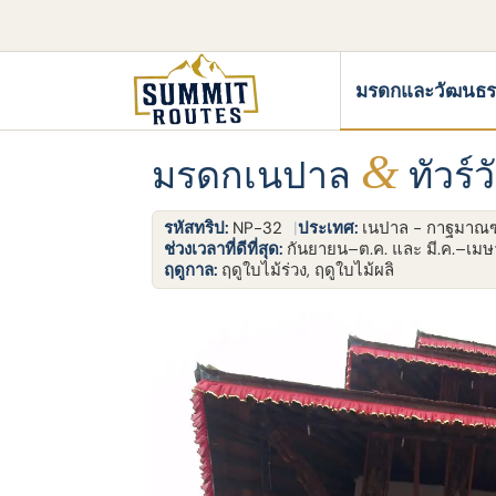
มรดกและวัฒนธ
&
มรดกเนปาล
ทัวร์
รหัสทริป:
NP-32
ประเทศ:
เนปาล - กาฐมาณฑ
ช่วงเวลาที่ดีที่สุด:
กันยายน–ต.ค. และ มี.ค.–เม
ฤดูกาล:
ฤดูใบไม้ร่วง, ฤดูใบไม้ผลิ