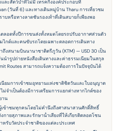
และสัตว์ป่าที่ไม่มี เทรคกิ้งองค์ประกอบที่
wan (วันที่ 6) และทางเดินหมู่บ้าน Tharu การเที่ยวชม
าบหรือทางลาดชันรองเท้าที่เดินสบายก็เพียงพอ
ุ่นตลอดทั้งปีการขนส่งทั้งหมดโดยรถปรับอากาศส่วนตัว
อมไกด์และคนขับรถโดยเฉพาะตลอดการเดินทาง
มาถึงสนามบินนานาชาติตรีภูวัน (KTM) — USD 30 เป็น
วันนํารูปถ่ายหนังสือเดินทางและค่าธรรมเนียมในสกุล
mit Routes สามารถแจ้งความต้องการในปัจจุบันได้
เนียมการเข้าชมอุทยานแห่งชาติชิตวันและใบอนุญาต
ร์ไม่จําเป็นต้องมีการเตรียมการแยกต่างหากไกด์ของ
ทยาน
ผู้เข้าชมทุกคนโดยไม่คํานึงถึงศาสนาสวนศักดิ์สิทธิ์
ต่งกายสุภาพและรักษาน้ําเสียงที่ให้เกียรติตลอดโซน
ทสําหรับวัดประจําชาติของแต่ละประเทศ