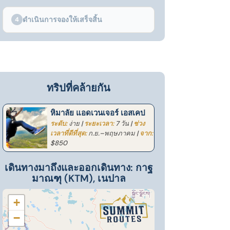
ดำเนินการจองให้เสร็จสิ้น
4
ทริปที่คล้ายกัน
หิมาลัย แอดเวนเจอร์ เอสเคป
ระดับ:
ง่าย |
ระยะเวลา:
7 วัน |
ช่วง
เวลาที่ดีที่สุด:
ก.ย.–พฤษภาคม |
จาก:
$850
เดินทางมาถึงและออกเดินทาง: กาฐ
มาณฑุ (KTM), เนปาล
+
−