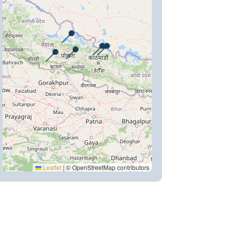
📍
📍
📍
📍
📍
Leaflet
|
© OpenStreetMap contributors