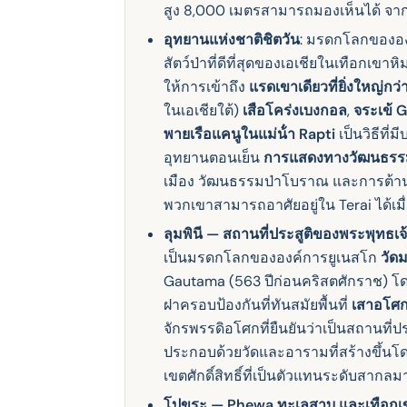
สูง 8,000 เมตรสามารถมองเห็นได้ จาก จ
อุทยานแห่งชาติชิตวัน
: มรดกโลกขององค
สัตว์ป่าที่ดีที่สุดของเอเชียในเทือกเขาหิ
ให้การเข้าถึง
แรดเขาเดียวที่ยิ่งใหญ่กว่
ในเอเชียใต้)
เสือโคร่งเบงกอล
,
จระเข้ 
พายเรือแคนูในแม่น้ํา Rapti
เป็นวิธีที
อุทยานตอนเย็น
การแสดงทางวัฒนธรร
เมือง วัฒนธรรมป่าโบราณ และการต้านท
พวกเขาสามารถอาศัยอยู่ใน Terai ได้เ
ลุมพินี — สถานที่ประสูติของพระพุทธเจ
เป็นมรดกโลกขององค์การยูเนสโก
วัด
Gautama (563 ปีก่อนคริสตศักราช) โดย
ฝาครอบป้องกันที่ทันสมัยพื้นที่
เสาอโศ
จักรพรรดิอโศกที่ยืนยันว่าเป็นสถานที
ประกอบด้วยวัดและอารามที่สร้างขึ้นโดย
เนปาล • มรดก
เขตศักดิ์สิทธิ์ที่เป็นตัวแทนระดับสาก
การเดินทางมรดกและ
โปขระ — Phewa ทะเลสาบ และเทือกเ