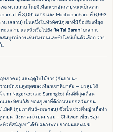
hewa ทะเลสาบ โดยมีเทือกเขาอันนาปุรณะเป็นฉาก
purna I ที่ 8,091 เมตร และ Machapuchare ที่ 6,993
ะเลสาบ) เป็นหนึ่งในทิวทัศน์ภูเขาที่มีชื่อเสียงที่สุด
 ทะเลสาบ และนั่งเรือไปยัง
วัด Tal Barahi
บนเกาะ
มบูรณ์การเล่นร่มร่อนและซิปไลน์เป็นตัวเลือก ว่าง
้น
พฤษภาคม) และฤดูใบไม้ร่วง (กันยายน-
ความชัดเจนสูงสุดของเทือกเขาหิมาลัย — มรสุมได้
จาก Nagarkot และ Sarangkot นั้นดีที่สุดเดือน
และทัศนวิสัยของภูเขาที่ดีก่อนหมอกควันก่อน
ไม้ผลิ (กุมภาพันธ์-เมษายน) ซึ่งเป็นช่วงที่หญ้าเตี้ยทํา
มิถุนายน-สิงหาคม) เป็นมรสุม - Chitwan เขียวชอุ่ม
ะทิวทัศน์ภูเขาได้รับผลกระทบจากฝนและเมฆ