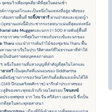
ุดชมวิวเพียงจุดเดียวดีที่สุดในตอนเช้า
์การยูเนสโกและเป็นหนึ่งในแหล่งที่อยู่อาศัยของ
มาลัยเทรายพื้นที่
รถจี๊ปซาฟารี
ผ่านป่าสลและทุ่งหญ้า
า
(อุทยานแห่งนี้มีประชากรแรดหนาแน่นที่สุดแห่งหนึ่ง
Gharial และ Mugger
และนกกว่า 500 สายพันธุ์พื้นที่
่มีบรรยากาศมากที่สุดในการพบกับจระเข้และนกของ
ม Tharu
แนะนําการเต้นรําไม้ของชุมชน Tharu พื้น
านมาลาเรียในประวัติศาสตร์ที่ไม่ธรรมดาที่ทําให้
มื่อเป็นอันตรายต่อบุคคลภายนอก
้า
: หนึ่งในสถานที่แสวงบุญที่สําคัญที่สุดในโลกและ
มายาเทวี
เป็นจุดเกิดที่แน่นอนของ Siddhartha
มีผนังฐานรากของวัดอโศกกันดั้งเดิมมองเห็นได้ใต้
ก
(249 ปีก่อนคริสตศักราช) จารึกคําประกาศของ
่ประสูติของพระพุทธเจ้าบริเวณโดยรอบ
โซนสงฆ์
ประเทศพุทธ จาก ไทย จีน ศรีลังกา เยอรมนี ซึ่งเป็น
ลมากที่สุดในพระพุทธศาสนา
ขาอันนาปุรณะ
: เมืองที่มีผู้เข้าชมมากที่สุดของเนปาล