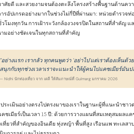
ยาศัยดี และสวยงามจนต้องตะลึงโครงสร้างพื้นฐานด้านความ
การอัปเกรดอย่างมากในช่วงไม่กี่ปีที่ผ่านมา: หน่วยตํารวจ
ชั่วโมงทุกวัน การเฝ้าระวังกล้องวงจรปิดในสถานที่สําคัญ และศ
ามอย่างชัดเจนในทุกสถานที่สําคัญ
"อย่างแรก เรากลัว ทุกคนพูดว่า 'อย่าไป'แต่เราต้องเห็นด
สนุกกับทุกช่วงเวลาเราจะแนะนําให้ผู้คนไปแคชเมียร์มัน
— Nidhi นักท่องเที่ยว จาก เดลี ให้สัมภาษณ์ที่ Gulmarg มกราคม 2026
ประเมินอย่างตรงไปตรงมาของเราในฐานะผู้ที่แนะนําชาว
วแคชเมียร์เป็นเวลา 15 ปี:
ด้วยการวางแผนที่สมเหตุสมผลแคชเมี
งเที่ยวที่สําคัญของอินเดีย
ทุ่งหญ้า พื้นที่สูง เรือนแพ ทะเลสา
เนินการอยู่ และไม่ธรรมดา