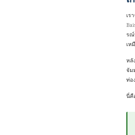
เรา
Bai
รณ์
เหม
หลั
จัม
ท่อ
นี่ค