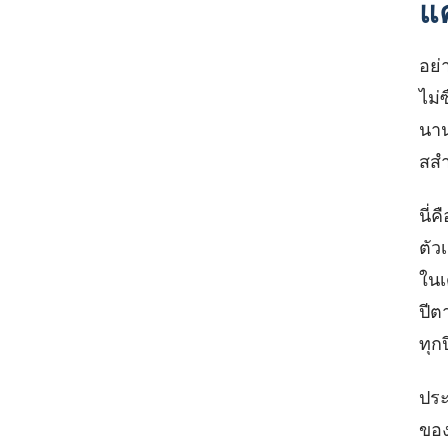
แค
อย่
ไม่
นาน
สสํ
นี่ค
ตัว
ในเ
ปี
ตา
ทุกป
ประ
ของ