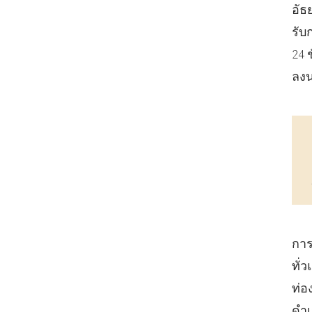
อัธ
รับ
24 
ลงน
การ
ทั่
ท่อ
ดํา