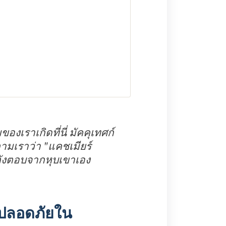
องเราเกิดที่นี่ มัคคุเทศก์
นถามเราว่า "แคชเมียร์
าลังตอบจากหุบเขาเอง
ามปลอดภัยใน