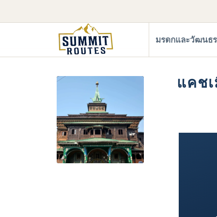
มรดกและวัฒนธ
แคชเม