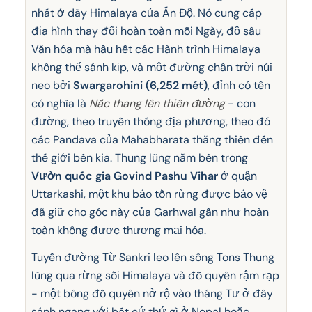
nhất ở dãy Himalaya của Ấn Độ. Nó cung cấp
địa hình thay đổi hoàn toàn mỗi Ngày, độ sâu
Văn hóa mà hầu hết các Hành trình Himalaya
không thể sánh kịp, và một đường chân trời núi
neo bởi
Swargarohini (6,252 mét)
, đỉnh có tên
có nghĩa là
Nấc thang lên thiên đường
- con
đường, theo truyền thống địa phương, theo đó
các Pandava của Mahabharata thăng thiên đến
thế giới bên kia. Thung lũng nằm bên trong
Vườn quốc gia Govind Pashu Vihar
ở quận
Uttarkashi, một khu bảo tồn rừng được bảo vệ
đã giữ cho góc này của Garhwal gần như hoàn
toàn không được thương mại hóa.
Tuyến đường Từ Sankri leo lên sông Tons Thung
lũng qua rừng sồi Himalaya và đỗ quyên rậm rạp
- một bông đỗ quyên nở rộ vào tháng Tư ở đây
sánh ngang với bất cứ thứ gì ở Nepal hoặc