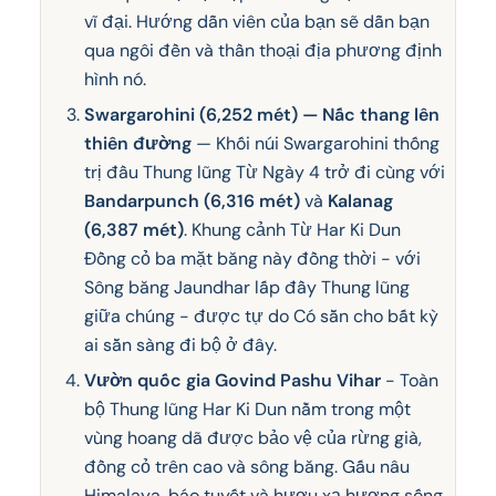
vĩ đại. Hướng dẫn viên của bạn sẽ dẫn bạn
qua ngôi đền và thần thoại địa phương định
hình nó.
Swargarohini (6,252 mét) — Nấc thang lên
thiên đường
— Khối núi Swargarohini thống
trị đầu Thung lũng Từ Ngày 4 trở đi cùng với
Bandarpunch (6,316 mét)
và
Kalanag
(6,387 mét)
. Khung cảnh Từ Har Ki Dun
Đồng cỏ ba mặt băng này đồng thời - với
Sông băng Jaundhar lấp đầy Thung lũng
giữa chúng - được tự do Có sẵn cho bất kỳ
ai sẵn sàng đi bộ ở đây.
Vườn quốc gia Govind Pashu Vihar
- Toàn
bộ Thung lũng Har Ki Dun nằm trong một
vùng hoang dã được bảo vệ của rừng già,
đồng cỏ trên cao và sông băng. Gấu nâu
Himalaya, báo tuyết và hươu xạ hương sống