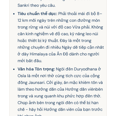
Sankri theo yêu cầu.
Tiêu chuẩn thể dục:
Phải thoải mái đi bộ 8–
12 km mỗi ngày trên những con đường mòn
trong rừng và núi với độ cao Vừa phải. Không
cần kinh nghiệm về độ cao, kỹ năng leo núi
hoặc thiết bị kỹ thuật. Đây là một trong
những chuyến đi nhiều Ngày dễ tiếp cận nhất
ở dãy Himalaya của Ấn Độ dành cho người
mới bắt đầu.
Văn hóa Tôn trọng:
Ngôi đền Duryodhana ở
Osla là một nơi thờ cúng tích cực của cộng
đồng Jaunsari. Cởi giày, ăn mặc khiêm tốn và
làm theo hướng dẫn của Hướng dẫn viênbên
trong và xung quanh khu phức hợp đền thờ.
Chụp ảnh bên trong ngôi đền có thể bị hạn
chế - hãy hỏi Hướng dẫn viên của bạn trước