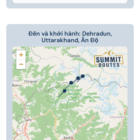
Đến và khởi hành: Dehradun,
Uttarakhand, Ấn Độ
+
−
📍
📍
📍
📍