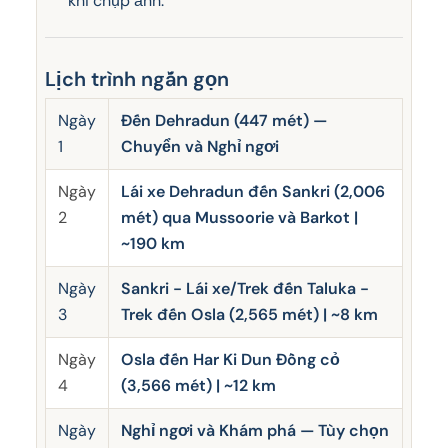
khi chụp ảnh.
Lịch trình ngắn gọn
Ngày
Đến Dehradun (447 mét) —
1
Chuyển và Nghỉ ngơi
Ngày
Lái xe Dehradun đến Sankri (2,006
2
mét) qua Mussoorie và Barkot |
~190 km
Ngày
Sankri - Lái xe/Trek đến Taluka -
3
Trek đến Osla (2,565 mét) | ~8 km
Ngày
Osla đến Har Ki Dun Đồng cỏ
4
(3,566 mét) | ~12 km
Ngày
Nghỉ ngơi và Khám phá — Tùy chọn