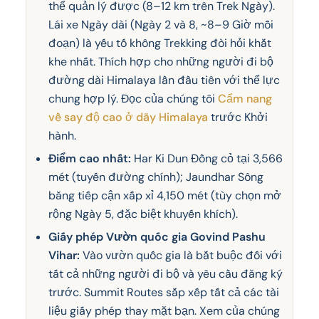
thể quản lý được (8–12 km trên Trek Ngày).
Lái xe Ngày dài (Ngày 2 và 8, ~8–9 Giờ mỗi
đoạn) là yếu tố không Trekking đòi hỏi khắt
khe nhất. Thích hợp cho những người đi bộ
đường dài Himalaya lần đầu tiên với thể lực
chung hợp lý. Đọc của chúng tôi
Cẩm nang
về say độ cao ở dãy Himalaya
trước Khởi
hành.
Điểm cao nhất:
Har Ki Dun Đồng cỏ tại 3,566
mét (tuyến đường chính); Jaundhar Sông
băng tiếp cận xấp xỉ 4,150 mét (tùy chọn mở
rộng Ngày 5, đặc biệt khuyến khích).
Giấy phép Vườn quốc gia Govind Pashu
Vihar:
Vào vườn quốc gia là bắt buộc đối với
tất cả những người đi bộ và yêu cầu đăng ký
trước. Summit Routes sắp xếp tất cả các tài
liệu giấy phép thay mặt bạn. Xem của chúng