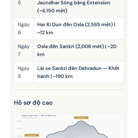
5
Jaundhar Sông băng Extension
(~4,150 mét)
Ngày
Har Ki Dun đến Osla (2,565 mét) |
6
~12 km
Ngày
Osla đến Sankri (2,006 mét) | ~20
7
km
Ngày
Lái xe Sankri đến Dehradun — Khởi
8
hành | ~190 km
Hồ sơ độ cao
HAR KI DUN Trek — HỒ SƠ ĐỘ CAO
4.150 mét
Độ cao tính bằng mét
4,150
3,224
2.006 mét
2,298