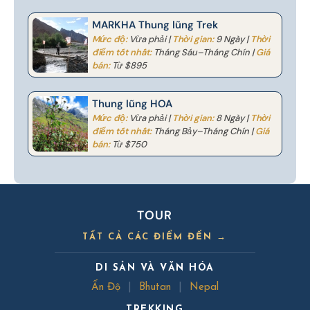
MARKHA Thung lũng Trek
Mức độ:
Vừa phải |
Thời gian:
9 Ngày |
Thời
điểm tốt nhất:
Tháng Sáu–Tháng Chín |
Giá
bán:
Từ $895
Thung lũng HOA
Mức độ:
Vừa phải |
Thời gian:
8 Ngày |
Thời
điểm tốt nhất:
Tháng Bảy–Tháng Chín |
Giá
bán:
Từ $750
TOUR
TẤT CẢ CÁC ĐIỂM ĐẾN →
DI SẢN VÀ VĂN HÓA
Ấn Độ
|
Bhutan
|
Nepal
TREKKING