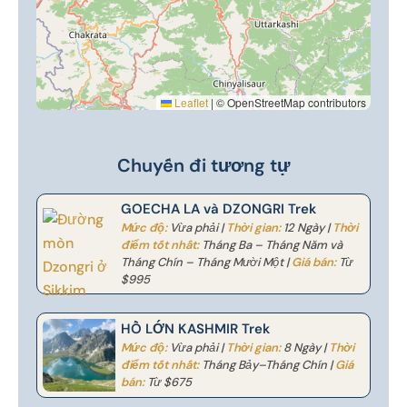
Leaflet
|
© OpenStreetMap contributors
📍
Chuyến đi tương tự
GOECHA LA và DZONGRI Trek
Mức độ:
Vừa phải |
Thời gian:
12 Ngày |
Thời
điểm tốt nhất:
Tháng Ba – Tháng Năm và
Tháng Chín – Tháng Mười Một |
Giá bán:
Từ
$995
HỒ LỚN KASHMIR Trek
Mức độ:
Vừa phải |
Thời gian:
8 Ngày |
Thời
điểm tốt nhất:
Tháng Bảy–Tháng Chín |
Giá
bán:
Từ $675