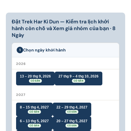
Đặt Trek Har Ki Dun — Kiểm tra lịch khởi
hành còn chỗ và Xem giá nhóm của bạn · 8
Ngày
Chọn ngày khởi hành
1
2026
13 – 20 thg 9, 2026
27 thg 9 – 4 thg 10, 2026
CÓ SẴN
CÓ SẴN
2027
8 – 15 thg 4, 2027
22 – 29 thg 4, 2027
CÓ SẴN
CÓ SẴN
6 – 13 thg 5, 2027
20 – 27 thg 5, 2027
CÓ SẴN
CÓ SẴN