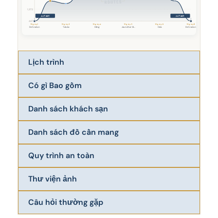
1,372
447 mét
447 mét
447
Ngày 1
Ngày 3
Ngày 4
Ngày 5
Ngày 6
Ngày 8
Dehradun
Taluka
Hằng
Jaundhar Gl...
Osla
Dehradun
Lịch trình
Có gì Bao gồm
Danh sách khách sạn
Danh sách đồ cần mang
Quy trình an toàn
Thư viện ảnh
Câu hỏi thường gặp