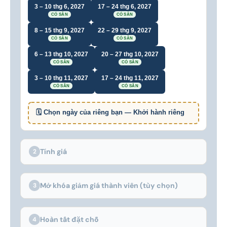
3 – 10 thg 6, 2027
17 – 24 thg 6, 2027
CÓ SẴN
CÓ SẴN
8 – 15 thg 9, 2027
22 – 29 thg 9, 2027
CÓ SẴN
CÓ SẴN
6 – 13 thg 10, 2027
20 – 27 thg 10, 2027
CÓ SẴN
CÓ SẴN
3 – 10 thg 11, 2027
17 – 24 thg 11, 2027
CÓ SẴN
CÓ SẴN
🗓 Chọn ngày của riêng bạn — Khởi hành riêng
Tính giá
2
Mở khóa giảm giá thành viên (tùy chọn)
3
Hoàn tất đặt chỗ
4