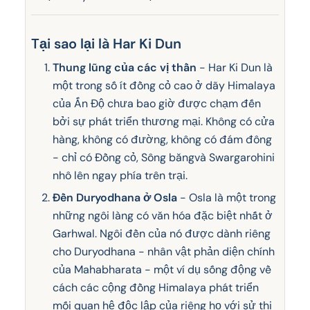
Tại sao lại là Har Ki Dun
Thung lũng của các vị thần
- Har Ki Dun là
một trong số ít đồng cỏ cao ở dãy Himalaya
của Ấn Độ chưa bao giờ được chạm đến
bởi sự phát triển thương mại. Không có cửa
hàng, không có đường, không có đám đông
- chỉ có Đồng cỏ, Sông băngvà Swargarohini
nhô lên ngay phía trên trại.
Đền Duryodhana ở Osla
- Osla là một trong
những ngôi làng có văn hóa đặc biệt nhất ở
Garhwal. Ngôi đền của nó được dành riêng
cho Duryodhana - nhân vật phản diện chính
của Mahabharata - một ví dụ sống động về
cách các cộng đồng Himalaya phát triển
mối quan hệ độc lập của riêng họ với sử thi