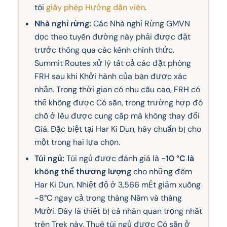
tôi
giấy phép Hướng dẫn viên
.
Nhà nghỉ rừng:
Các Nhà nghỉ Rừng GMVN
dọc theo tuyến đường này phải được đặt
trước thông qua các kênh chính thức.
Summit Routes xử lý tất cả các đặt phòng
FRH sau khi Khởi hành của bạn được xác
nhận. Trong thời gian có nhu cầu cao, FRH có
thể không được Có sẵn, trong trường hợp đó
chỗ ở lều được cung cấp mà không thay đổi
Giá. Đặc biệt tại Har Ki Dun, hãy chuẩn bị cho
một trong hai lựa chọn.
Túi ngủ:
Túi ngủ được đánh giá là
-10 °C là
không thể thương lượng
cho những đêm
Har Ki Dun. Nhiệt độ ở 3,566 mÉt giảm xuống
-8°C ngay cả trong tháng Năm và tháng
Mười. Đây là thiết bị cá nhân quan trọng nhất
trên Trek này. Thuê túi ngủ được Có sẵn ở