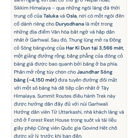
Sikkim Himalaya - qua những ngôi làng đá thời
trung cổ của
Taluka
và
Osla
, nơi có một ngôi đền
cổ dành riêng cho
Duryodhana
là một trong
những địa điểm Văn hóa bất ngờ và hấp dẫn
nhất ở Garhwal. Sau đó, Thung lũng mở ra Đồng
cỏ Sông băngvòng của
Har Ki Dun tại 3,566 mét
,
một giảng đường rộng, bằng phẳng của đồng cỏ
băng giá được bao quanh bởi băng ở ba phía.
Phần mở rộng tùy chọn cho
Jaundhar Sông
băng (~4,150 mét)
đưa tuyến đường đối mặt
với một số băng hà dễ tiếp cận nhất ở Tây
Himalaya. Summit Routes điều hành Trek này
được hướng dẫn đầy đủ với núi Garhwali
Hướng dẫn viên Từ Uttarkashi, nhà khách làng và
chỗ ở Forest Rest House trong suốt và tài liệu
giấy phép Công viên Quốc gia Govind Hết chỗ
được xử lý trước khi bạn đến.