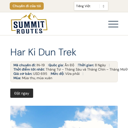
Chuyến đi của tôi
Har Ki Dun Trek
Mã chuyến đi:
IN-19
Quốc gia:
Ấn Độ
Thời gian:
8 Ngày
Thời điểm tốt nhất:
Tháng Tư – Tháng Sáu và Tháng Chín – Tháng Mườ
Giá cơ bản:
USD 695
Mức độ:
Vừa phải
Mùa:
Mùa thu, mùa xuân
Đặt ngay