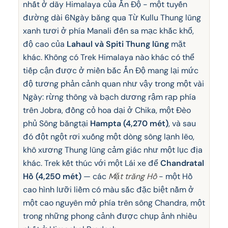
nhất ở dãy Himalaya của Ấn Độ - một tuyến
đường dài 6Ngày băng qua Từ Kullu Thung lũng
xanh tươi ở phía Manali đến sa mạc khắc khổ,
độ cao của
Lahaul và Spiti Thung lũng
mặt
khác. Không có Trek Himalaya nào khác có thể
tiếp cận được ở miền bắc Ấn Độ mang lại mức
độ tương phản cảnh quan như vậy trong một vài
Ngày: rừng thông và bạch dương rậm rạp phía
trên Jobra, đồng cỏ hoa dại ở Chika, một Đèo
phủ Sông băngtại
Hampta (4,270 mét)
, và sau
đó đột ngột rơi xuống một dòng sông lạnh lẽo,
khô xương Thung lũng cảm giác như một lục địa
khác. Trek kết thúc với một Lái xe để
Chandratal
Hồ (4,250 mét)
— các
Mặt trăng Hồ
- một Hồ
cao hình lưỡi liềm có màu sắc đặc biệt nằm ở
một cao nguyên mở phía trên sông Chandra, một
trong những phong cảnh được chụp ảnh nhiều