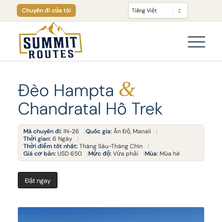
Chuyến đi của tôi
&
Đèo Hampta
Chandratal Hồ Trek
Mã chuyến đi:
IN-26
Quốc gia:
Ấn Độ, Manali
Thời gian:
6 Ngày
Thời điểm tốt nhất:
Tháng Sáu-Tháng Chín
Giá cơ bản:
USD 650
Mức độ:
Vừa phải
Mùa:
Mùa hè
Đặt ngay