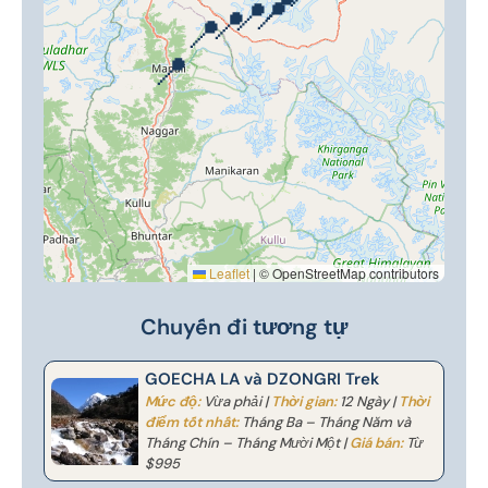
📍
📍
📍
📍
📍
📍
Leaflet
|
© OpenStreetMap contributors
Chuyến đi tương tự
GOECHA LA và DZONGRI Trek
Mức độ:
Vừa phải |
Thời gian:
12 Ngày |
Thời
điểm tốt nhất:
Tháng Ba – Tháng Năm và
Tháng Chín – Tháng Mười Một |
Giá bán:
Từ
$995