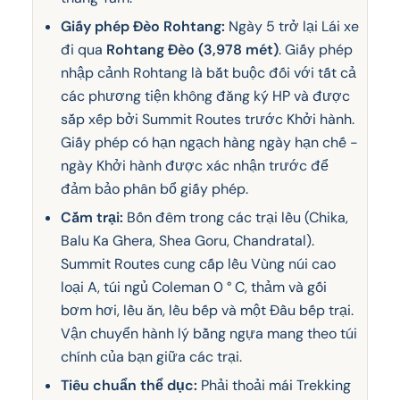
Giấy phép Đèo Rohtang:
Ngày 5 trở lại Lái xe
đi qua
Rohtang Đèo (3,978 mét)
. Giấy phép
nhập cảnh Rohtang là bắt buộc đối với tất cả
các phương tiện không đăng ký HP và được
sắp xếp bởi Summit Routes trước Khởi hành.
Giấy phép có hạn ngạch hàng ngày hạn chế -
ngày Khởi hành được xác nhận trước để
đảm bảo phân bổ giấy phép.
Cắm trại:
Bốn đêm trong các trại lều (Chika,
Balu Ka Ghera, Shea Goru, Chandratal).
Summit Routes cung cấp lều Vùng núi cao
loại A, túi ngủ Coleman 0 ° C, thảm và gối
bơm hơi, lều ăn, lều bếp và một Đầu bếp trại.
Vận chuyển hành lý bằng ngựa mang theo túi
chính của bạn giữa các trại.
Tiêu chuẩn thể dục:
Phải thoải mái Trekking