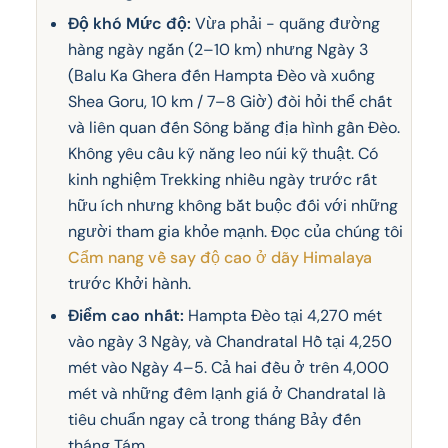
Độ khó Mức độ:
Vừa phải - quãng đường
hàng ngày ngắn (2–10 km) nhưng Ngày 3
(Balu Ka Ghera đến Hampta Đèo và xuống
Shea Goru, 10 km / 7–8 Giờ) đòi hỏi thể chất
và liên quan đến Sông băng địa hình gần Đèo.
Không yêu cầu kỹ năng leo núi kỹ thuật. Có
kinh nghiệm Trekking nhiều ngày trước rất
hữu ích nhưng không bắt buộc đối với những
người tham gia khỏe mạnh. Đọc của chúng tôi
Cẩm nang về say độ cao ở dãy Himalaya
trước Khởi hành.
Điểm cao nhất:
Hampta Đèo tại 4,270 mét
vào ngày 3 Ngày, và Chandratal Hồ tại 4,250
mét vào Ngày 4–5. Cả hai đều ở trên 4,000
mét và những đêm lạnh giá ở Chandratal là
tiêu chuẩn ngay cả trong tháng Bảy đến
tháng Tám.