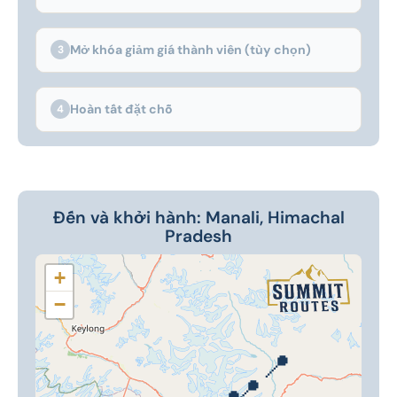
Mở khóa giảm giá thành viên (tùy chọn)
3
Hoàn tất đặt chỗ
4
Đến và khởi hành: Manali, Himachal
Pradesh
+
−
📍
📍