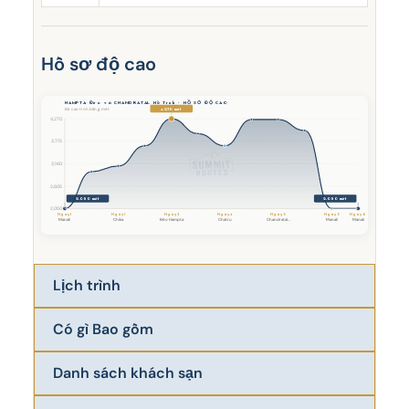
Hồ sơ độ cao
HAMPTA Đèo và CHANDRATAL Hồ Trek - HỒ SƠ ĐỘ CAO
4.270 mét
Độ cao tính bằng mét
4,270
3,715
3,160
2,605
2.050 mét
2.050 mét
2,050
Ngày 1
Ngày 1
Ngày 3
Ngày 4
Ngày 5
Ngày 5
Ngày 6
Manali
Chika
Đèo Hampta
Chatru
Chandratal...
Manali
Manali
Lịch trình
Có gì Bao gồm
Danh sách khách sạn