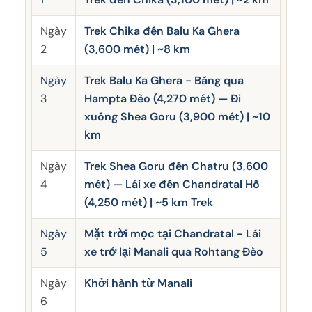
Ngày
Trek Chika đến Balu Ka Ghera
2
(3,600 mét) | ~8 km
Ngày
Trek Balu Ka Ghera - Băng qua
3
Hampta Đèo (4,270 mét) — Đi
xuống Shea Goru (3,900 mét) | ~10
km
Ngày
Trek Shea Goru đến Chatru (3,600
4
mét) — Lái xe đến Chandratal Hồ
(4,250 mét) | ~5 km Trek
Ngày
Mặt trời mọc tại Chandratal - Lái
5
xe trở lại Manali qua Rohtang Đèo
Ngày
Khởi hành từ Manali
6