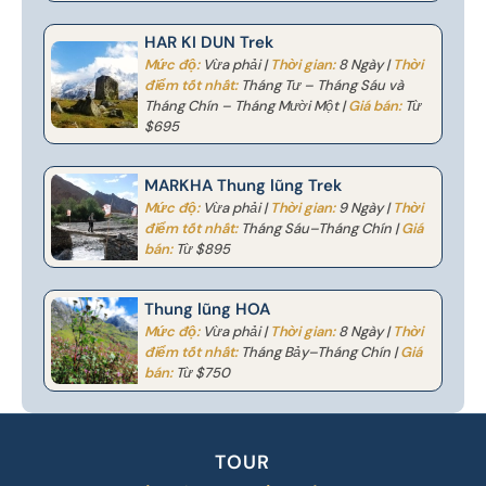
HAR KI DUN Trek
Mức độ:
Vừa phải |
Thời gian:
8 Ngày |
Thời
điểm tốt nhất:
Tháng Tư – Tháng Sáu và
Tháng Chín – Tháng Mười Một |
Giá bán:
Từ
$695
MARKHA Thung lũng Trek
Mức độ:
Vừa phải |
Thời gian:
9 Ngày |
Thời
điểm tốt nhất:
Tháng Sáu–Tháng Chín |
Giá
bán:
Từ $895
Thung lũng HOA
Mức độ:
Vừa phải |
Thời gian:
8 Ngày |
Thời
điểm tốt nhất:
Tháng Bảy–Tháng Chín |
Giá
bán:
Từ $750
TOUR