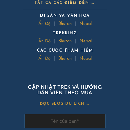
TẤT CẢ CÁC ĐIỂM ĐẾN →
DI SẢN VÀ VĂN HÓA
Ấn Độ
|
Bhutan
|
Nepal
TREKKING
Ấn Độ
|
Bhutan
|
Nepal
CÁC CUỘC THÁM HIỂM
Ấn Độ
|
Bhutan
|
Nepal
CẬP NHẬT TREK VÀ HƯỚNG
DẪN VIÊN THEO MÙA
ĐỌC BLOG DU LỊCH →