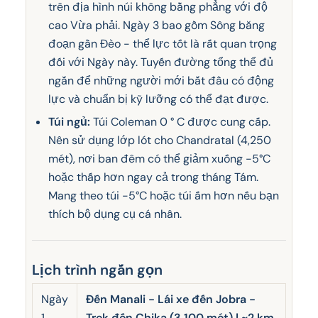
trên địa hình núi không bằng phẳng với độ
cao Vừa phải. Ngày 3 bao gồm Sông băng
đoạn gần Đèo - thể lực tốt là rất quan trọng
đối với Ngày này. Tuyến đường tổng thể đủ
ngắn để những người mới bắt đầu có động
lực và chuẩn bị kỹ lưỡng có thể đạt được.
Túi ngủ:
Túi Coleman 0 ° C được cung cấp.
Nên sử dụng lớp lót cho Chandratal (4,250
mét), nơi ban đêm có thể giảm xuống -5°C
hoặc thấp hơn ngay cả trong tháng Tám.
Mang theo túi -5°C hoặc túi ấm hơn nếu bạn
thích bộ dụng cụ cá nhân.
Lịch trình ngắn gọn
Ngày
Đến Manali - Lái xe đến Jobra -
1
Trek đến Chika (3,100 mét) | ~2 km