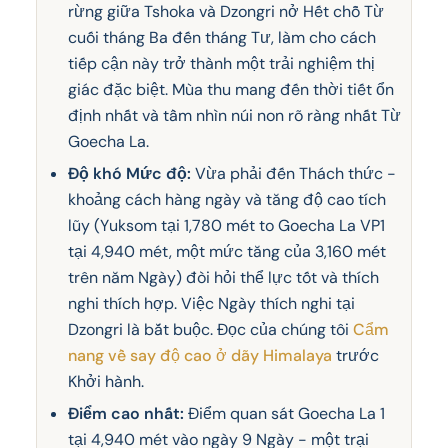
rừng giữa Tshoka và Dzongri nở Hết chỗ Từ
cuối tháng Ba đến tháng Tư, làm cho cách
tiếp cận này trở thành một trải nghiệm thị
giác đặc biệt. Mùa thu mang đến thời tiết ổn
định nhất và tầm nhìn núi non rõ ràng nhất Từ
Goecha La.
Độ khó Mức độ:
Vừa phải đến Thách thức -
khoảng cách hàng ngày và tăng độ cao tích
lũy (Yuksom tại 1,780 mét to Goecha La VP1
tại 4,940 mét, một mức tăng của 3,160 mét
trên năm Ngày) đòi hỏi thể lực tốt và thích
nghi thích hợp. Việc Ngày thích nghi tại
Dzongri là bắt buộc. Đọc của chúng tôi
Cẩm
nang về say độ cao ở dãy Himalaya
trước
Khởi hành.
Điểm cao nhất:
Điểm quan sát Goecha La 1
tại 4,940 mét vào ngày 9 Ngày - một trại