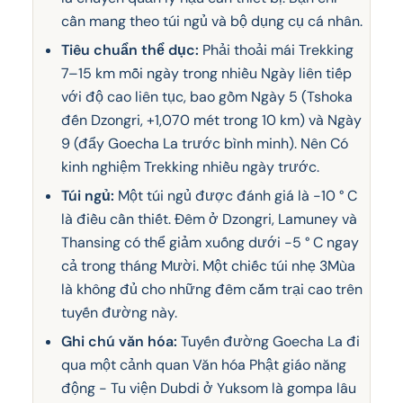
cần mang theo túi ngủ và bộ dụng cụ cá nhân.
Tiêu chuẩn thể dục:
Phải thoải mái Trekking
7–15 km mỗi ngày trong nhiều Ngày liên tiếp
với độ cao liên tục, bao gồm Ngày 5 (Tshoka
đến Dzongri, +1,070 mét trong 10 km) và Ngày
9 (đẩy Goecha La trước bình minh). Nên Có
kinh nghiệm Trekking nhiều ngày trước.
Túi ngủ:
Một túi ngủ được đánh giá là -10 ° C
là điều cần thiết. Đêm ở Dzongri, Lamuney và
Thansing có thể giảm xuống dưới -5 ° C ngay
cả trong tháng Mười. Một chiếc túi nhẹ 3Mùa
là không đủ cho những đêm cắm trại cao trên
tuyến đường này.
Ghi chú văn hóa:
Tuyến đường Goecha La đi
qua một cảnh quan Văn hóa Phật giáo năng
động - Tu viện Dubdi ở Yuksom là gompa lâu