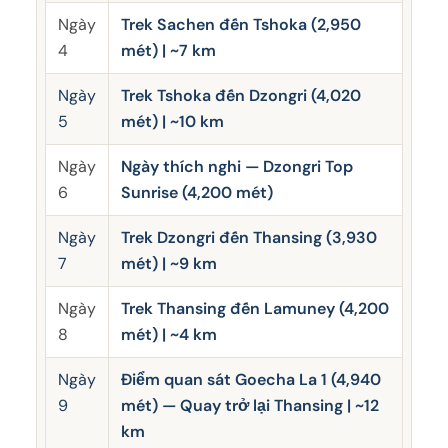
Ngày
Trek Sachen đến Tshoka (2,950
4
mét) | ~7 km
Ngày
Trek Tshoka đến Dzongri (4,020
5
mét) | ~10 km
Ngày
Ngày thích nghi — Dzongri Top
6
Sunrise (4,200 mét)
Ngày
Trek Dzongri đến Thansing (3,930
7
mét) | ~9 km
Ngày
Trek Thansing đến Lamuney (4,200
8
mét) | ~4 km
Ngày
Điểm quan sát Goecha La 1 (4,940
9
mét) — Quay trở lại Thansing | ~12
km