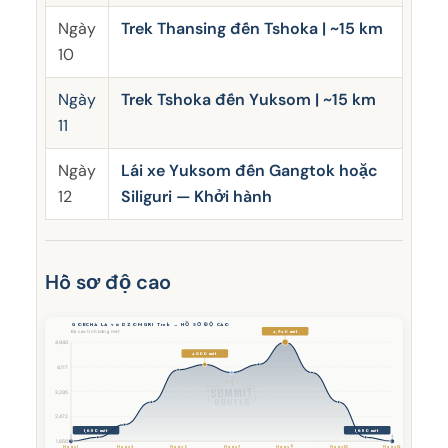
Ngày
Trek Thansing đến Tshoka | ~15 km
10
Ngày
Trek Tshoka đến Yuksom | ~15 km
11
Ngày
Lái xe Yuksom đến Gangtok hoặc
12
Siliguri — Khởi hành
Hồ sơ độ cao
GOECHA LA và DZONGRI Trek — HỒ SƠ ĐỘ CAO
4,940 mét
Độ cao tính bằng mét
4,940
4.200 mét
4,117
3,295
2,472
1,650 mét
1,650 mét
1,650
Ngày 1
Ngày 3
Ngày 5
Ngày 7
Ngày 9
Ngày 10
Ngày 12