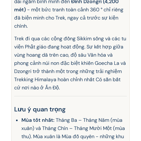
dài ngắm bình minh đến
Đỉnh Dzongri (4,200
mét)
- một bức tranh toàn cảnh 360 ° chỉ riêng
đã biện minh cho Trek, ngay cả trước sự kiện
chính.
Trek đi qua các cộng đồng Sikkim sống và các tu
viện Phật giáo đang hoạt động. Sự kết hợp giữa
vùng hoang dã trên cao, độ sâu Văn hóa và
phong cảnh núi non đặc biệt khiến Goecha La và
Dzongri trở thành một trong những trải nghiệm
Trekking Himalaya hoàn chỉnh nhất Có sẵn bất
cứ nơi nào ở Ấn Độ.
Lưu ý quan trọng
Mùa tốt nhất:
Tháng Ba – Tháng Năm (mùa
xuân) và Tháng Chín – Tháng Mười Một (mùa
thu). Mùa xuân là Mùa đỗ quyên - những khu