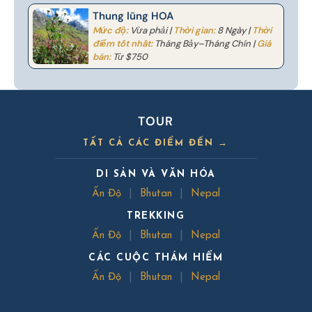
Thung lũng HOA
Mức độ:
Vừa phải |
Thời gian:
8 Ngày |
Thời
điểm tốt nhất:
Tháng Bảy–Tháng Chín |
Giá
bán:
Từ $750
TOUR
TẤT CẢ CÁC ĐIỂM ĐẾN →
DI SẢN VÀ VĂN HÓA
Ấn Độ
|
Bhutan
|
Nepal
TREKKING
Ấn Độ
|
Bhutan
|
Nepal
CÁC CUỘC THÁM HIỂM
Ấn Độ
|
Bhutan
|
Nepal