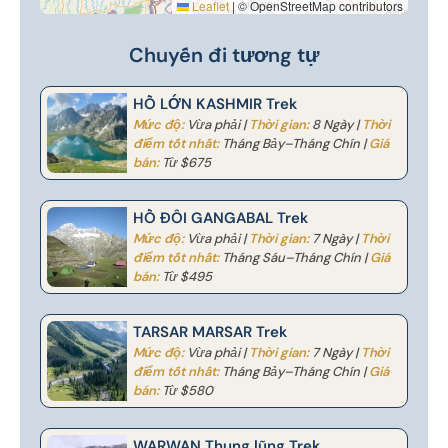
Leaflet
|
© OpenStreetMap contributors
Chuyến đi tương tự
HỒ LỚN KASHMIR Trek
Mức độ:
Vừa phải |
Thời gian:
8 Ngày |
Thời
điểm tốt nhất:
Tháng Bảy–Tháng Chín |
Giá
bán:
Từ $675
HỒ ĐÔI GANGABAL Trek
Mức độ:
Vừa phải |
Thời gian:
7 Ngày |
Thời
điểm tốt nhất:
Tháng Sáu–Tháng Chín |
Giá
bán:
Từ $495
TARSAR MARSAR Trek
Mức độ:
Vừa phải |
Thời gian:
7 Ngày |
Thời
điểm tốt nhất:
Tháng Bảy–Tháng Chín |
Giá
bán:
Từ $580
WARWAN Thung lũng Trek