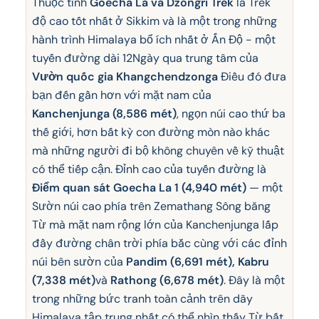
Thuộc tính
Goecha La và Dzongri Trek
là Trek
độ cao tốt nhất ở Sikkim và là một trong những
hành trình Himalaya bổ ích nhất ở Ấn Độ - một
tuyến đường dài 12Ngày qua trung tâm của
Vườn quốc gia Khangchendzonga
Điều đó đưa
bạn đến gần hơn với mặt nam của
Kanchenjunga (8,586 mét)
, ngọn núi cao thứ ba
thế giới, hơn bất kỳ con đường mòn nào khác
mà những người đi bộ không chuyên về kỹ thuật
có thể tiếp cận. Đỉnh cao của tuyến đường là
Điểm quan sát Goecha La 1 (4,940 mét)
— một
Sườn núi cao phía trên Zemathang Sông băng
Từ mà mặt nam rộng lớn của Kanchenjunga lấp
đầy đường chân trời phía bắc cùng với các đỉnh
núi bên sườn của
Pandim (6,691 mét), Kabru
(7,338 mét)
và
Rathong (6,678 mét)
. Đây là một
trong những bức tranh toàn cảnh trên dãy
Himalaya tập trung nhất có thể nhìn thấy Từ bất