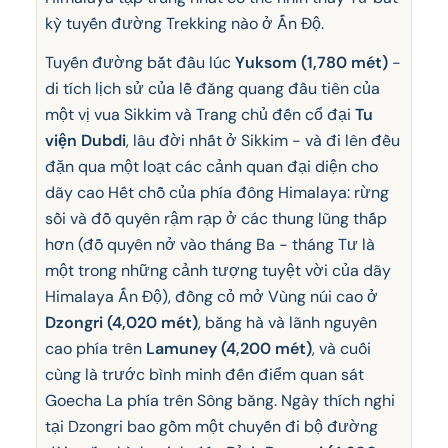
kỳ tuyến đường Trekking nào ở Ấn Độ.
Tuyến đường bắt đầu lúc
Yuksom (1,780 mét)
-
di tích lịch sử của lễ đăng quang đầu tiên của
một vị vua Sikkim và Trang chủ đến cổ đại
Tu
viện Dubdi
, lâu đời nhất ở Sikkim - và đi lên đều
đặn qua một loạt các cảnh quan đại diện cho
dãy cao Hết chỗ của phía đông Himalaya: rừng
sồi và đỗ quyên rậm rạp ở các thung lũng thấp
hơn (đỗ quyên nở vào tháng Ba - tháng Tư là
một trong những cảnh tượng tuyệt vời của dãy
Himalaya Ấn Độ), đồng cỏ mở Vùng núi cao ở
Dzongri (4,020 mét)
, băng hà và lãnh nguyên
cao phía trên
Lamuney (4,200 mét)
, và cuối
cùng là trước bình minh đến điểm quan sát
Goecha La phía trên Sông băng. Ngày thích nghi
tại Dzongri bao gồm một chuyến đi bộ đường