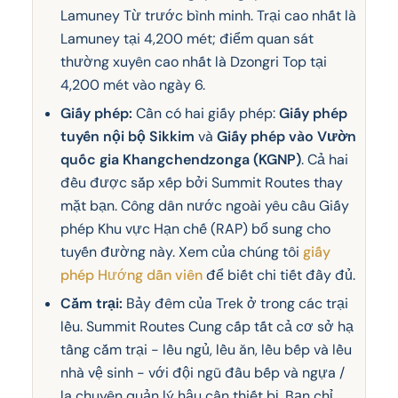
Lamuney Từ trước bình minh. Trại cao nhất là
Lamuney tại 4,200 mét; điểm quan sát
thường xuyên cao nhất là Dzongri Top tại
4,200 mét vào ngày 6.
Giấy phép:
Cần có hai giấy phép:
Giấy phép
tuyến nội bộ Sikkim
và
Giấy phép vào Vườn
quốc gia Khangchendzonga (KGNP)
. Cả hai
đều được sắp xếp bởi Summit Routes thay
mặt bạn. Công dân nước ngoài yêu cầu Giấy
phép Khu vực Hạn chế (RAP) bổ sung cho
tuyến đường này. Xem của chúng tôi
giấy
phép Hướng dẫn viên
để biết chi tiết đầy đủ.
Cắm trại:
Bảy đêm của Trek ở trong các trại
lều. Summit Routes Cung cấp tất cả cơ sở hạ
tầng cắm trại - lều ngủ, lều ăn, lều bếp và lều
nhà vệ sinh - với đội ngũ đầu bếp và ngựa /
la chuyên quản lý hậu cần thiết bị. Bạn chỉ