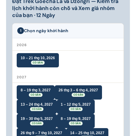
Đặt Trek Goecha La và Dzongri — Kiểm tra
lịch khởi hành còn chỗ và Xem giá nhóm
của bạn · 12 Ngày
Chọn ngày khởi hành
1
2026
10 – 21 thg 10, 2026
CÓ SẴN
2027
8 – 19 thg 3, 2027
26 thg 3 – 6 thg 4, 2027
CÓ SẴN
CÓ SẴN
13 – 24 thg 4, 2027
1 – 12 thg 5, 2027
CÓ SẴN
CÓ SẴN
19 – 30 thg 5, 2027
8 – 19 thg 9, 2027
CÓ SẴN
CÓ SẴN
26 thg 9 – 7 thg 10, 2027
14 – 25 thg 10, 2027