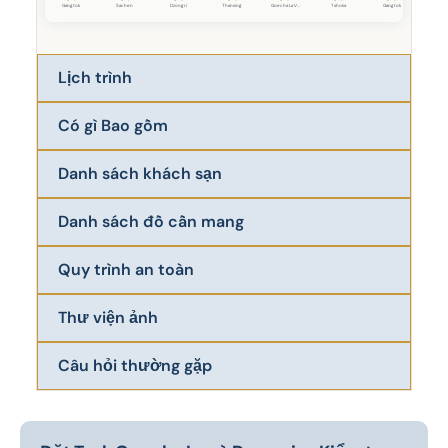
Gangtok
Sachen
Dzongri
Thansing
Goecha La V...
Tshoka
Gangtok
Lịch trình
Có gì Bao gồm
Danh sách khách sạn
Danh sách đồ cần mang
Quy trình an toàn
Thư viện ảnh
Câu hỏi thường gặp