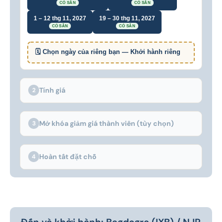
CÓ SẴN
CÓ SẴN
1 – 12 thg 11, 2027
19 – 30 thg 11, 2027
CÓ SẴN
CÓ SẴN
🗓 Chọn ngày của riêng bạn — Khởi hành riêng
Tính giá
2
Mở khóa giảm giá thành viên (tùy chọn)
3
Hoàn tất đặt chỗ
4