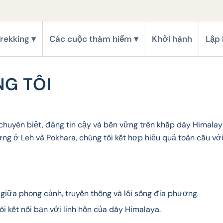
rekking
Các cuộc thám hiểm
Khởi hành
Lập 
NG TÔI
chuyên biệt, đáng tin cậy và bền vững trên khắp dãy Himalay
ương ở Leh và Pokhara, chúng tôi kết hợp hiệu quả toàn cầu 
giữa phong cảnh, truyền thống và lối sống địa phương.
tôi kết nối bạn với linh hồn của dãy Himalaya.