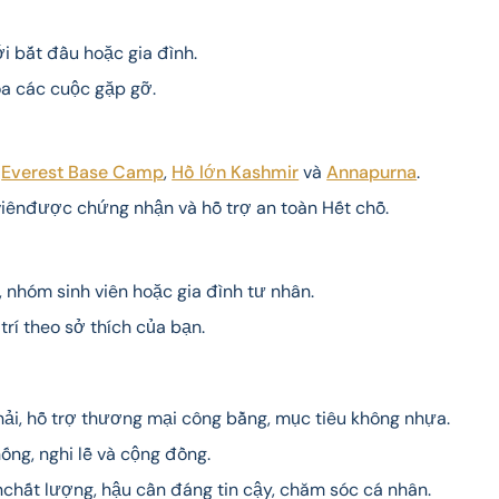
 bắt đầu hoặc gia đình.
hóa các cuộc gặp gỡ.
ư
Everest Base Camp
,
Hồ lớn Kashmir
và
Annapurna
.
iênđược chứng nhận và hỗ trợ an toàn Hết chỗ.
 nhóm sinh viên hoặc gia đình tư nhân.
trí theo sở thích của bạn.
ải, hỗ trợ thương mại công bằng, mục tiêu không nhựa.
ống, nghi lễ và cộng đồng.
hất lượng, hậu cần đáng tin cậy, chăm sóc cá nhân.