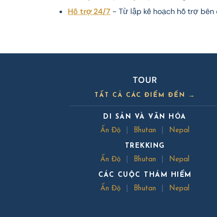
Hỗ trợ 24/7
- Từ lập kế hoạch hỗ trợ bên
TOUR
TẤT CẢ CÁC ĐIỂM ĐẾN →
DI SẢN VÀ VĂN HÓA
Ấn Độ
|
Bhutan
|
Nepal
TREKKING
Ấn Độ
|
Bhutan
|
Nepal
CÁC CUỘC THÁM HIỂM
Ấn Độ
|
Bhutan
|
Nepal