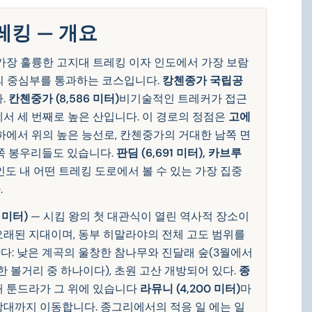
레킹 — 개요
가장 훌륭한 고지대 트레킹 이자 인도에서 가장 보람
이의 중심부를 통과하는 코스입니다.
캉첸종가 국립공
.
칸첸중가 (8,586 미터)
비기술적인 트레커가 접근
서 세 번째로 높은 산입니다. 이 경로의 정점은
고에
하에서 위의 높은 능선로, 칸첸중가의 거대한 남쪽 면
양쪽 봉우리들도 있습니다.
판딤 (6,691 미터), 카브루
 인도 내 어떤 트레킹 도로에서 볼 수 있는 가장 집중
.
0 미터)
— 시킴 왕의 첫 대관식이 열린 역사적 장소이
오래된 지대이며, 동부 히말라야의 전체 고도 범위를
다: 낮은 계곡의 울창한 참나무와 진달래 숲(3월에서
 볼거리 중 하나이다), 초원 고산 개방되어 있다.
종
 툰드라가 그 위에 있습니다
라뮤니 (4,200 미터)
마
망대까지 이동합니다. 종그리에서의 적응 일 에는 일