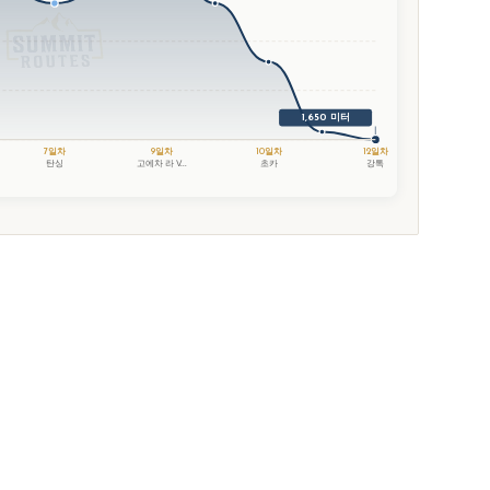
1,650 미터
7일차
9일차
10일차
12일차
탄싱
고에차 라 V...
초카
강톡