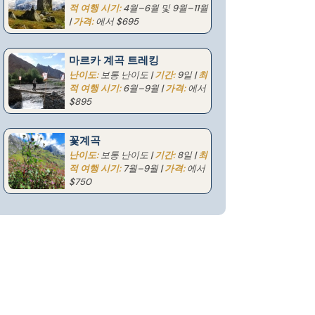
적 여행 시기:
4월–6월 및 9월–11월
|
가격:
에서 $695
마르카 계곡 트레킹
난이도:
보통 난이도 |
기간:
9일 |
최
적 여행 시기:
6월–9월 |
가격:
에서
$895
꽃계곡
난이도:
보통 난이도 |
기간:
8일 |
최
적 여행 시기:
7월–9월 |
가격:
에서
$750