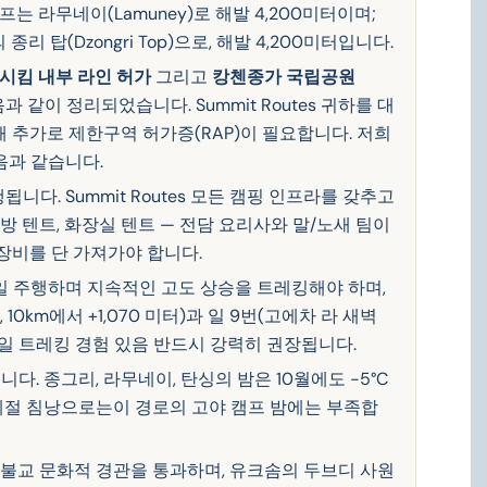
는 라무네이(Lamuney)로 해발 4,200미터이며;
리 탑(Dzongri Top)으로, 해발 4,200미터입니다.
시킴 내부 라인 허가
그리고
캉첸종가 국립공원
음과 같이 정리되었습니다. Summit Routes 귀하를 대
 추가로 제한구역 허가증(RAP)이 필요합니다. 저희
음과 같습니다.
니다. Summit Routes 모든 캠핑 인프라를 갖추고
주방 텐트, 화장실 텐트 — 전담 요리사와 말/노새 팀이
장비를 단 가져가야 합니다.
 일 주행하며 지속적인 고도 상승을 트레킹해야 하며,
0km에서 +1,070 미터)과 일 9번(고에차 라 새벽
일 트레킹 경험 있음 반드시 강력히 권장됩니다.
다. 종그리, 라무네이, 탄싱의 밤은 10월에도 -5°C
3계절 침낭으로는이 경로의 고야 캠프 밤에는 부족합
 불교 문화적 경관을 통과하며, 유크솜의 두브디 사원