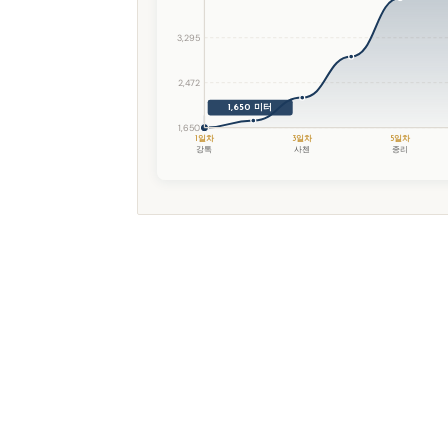
3,295
2,472
1,650 미터
1,650
1일차
3일차
5일차
강톡
사첸
종리