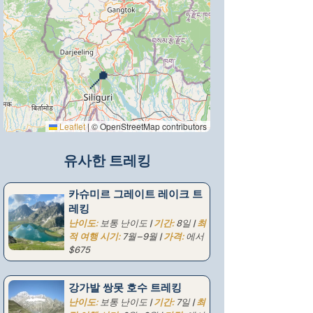
📍
Leaflet
|
© OpenStreetMap contributors
유사한 트레킹
카슈미르 그레이트 레이크 트
레킹
난이도:
보통 난이도 |
기간:
8일 |
최
적 여행 시기:
7월–9월 |
가격:
에서
$675
강가발 쌍못 호수 트레킹
난이도:
보통 난이도 |
기간:
7일 |
최