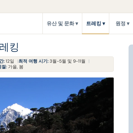
유산 및 문화
트레킹
원정
트레킹
간:
12일
최적 여행 시기:
3월-5월 및 9-11월
계절:
가을, 봄