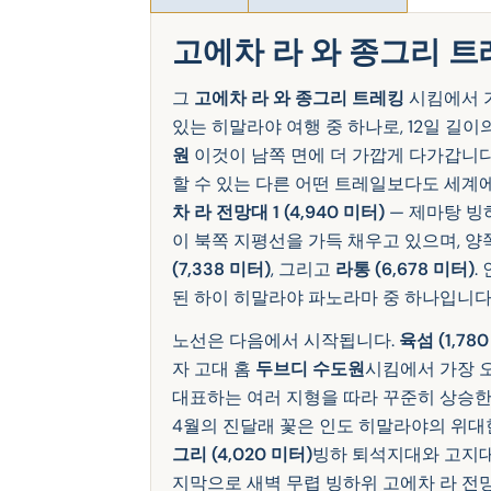
고에차 라 와 종그리 트
그
고에차 라 와 종그리 트레킹
시킴에서 
있는 히말라야 여행 중 하나로, 12일 길
원
이것이 남쪽 면에 더 가깝게 다가갑니다
할 수 있는 다른 어떤 트레일보다도 세계에
차 라 전망대 1 (4,940 미터)
— 제마탕 빙
이 북쪽 지평선을 가득 채우고 있으며, 
(7,338 미터)
, 그리고
라통 (6,678 미터)
.
된 하이 히말라야 파노라마 중 하나입니다
노선은 다음에서 시작됩니다.
육섬 (1,78
자 고대 홈
두브디 수도원
시킴에서 가장 
대표하는 여러 지형을 따라 꾸준히 상승한
4월의 진달래 꽃은 인도 히말라야의 위대한
그리 (4,020 미터)
빙하 퇴석지대와 고지대
지막으로 새벽 무렵 빙하위 고에차 라 전