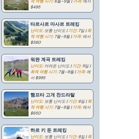
적 여행 시기:
6월–9월 |
가격:
에서
$495
타르사르 마사르 트레킹
난이도:
보통 난이도 |
기간:
7일 |
최
적 여행 시기:
7월–9월 |
가격:
에서
$580
워완 계곡 트레킹
난이도:
어려운 난이도 |
기간:
11일 |
최적 여행 시기:
7월–9월 |
가격:
에
서 $995
햄프타 고개 찬드라탈
난이도:
보통 난이도 |
기간:
6일 |
최
적 여행 시기:
7월–9월 |
가격:
에서
$650
하르 키 둔 트레킹
난이도:
보통 난이도 |
기간:
8일 |
최