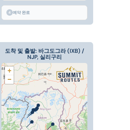
예약 완료
4
도착 및 출발: 바그도그라 (IXB) /
NJP, 실리구리
+
−
📍
📍
📍
📍
📍
📍
📍
📍