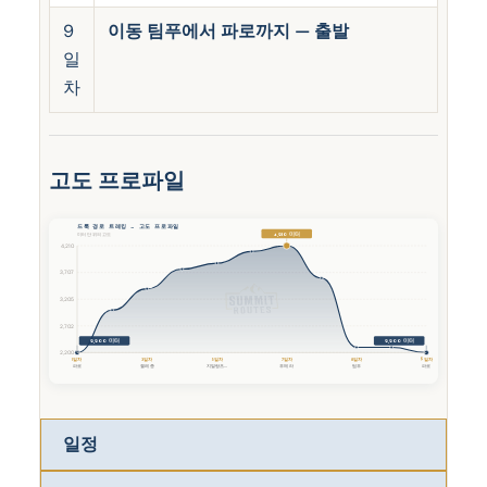
9
이동 팀푸에서 파로까지 — 출발
일
차
고도 프로파일
드룩 경로 트레킹 — 고도 프로파일
4,210 미터
미터 단위의 고도
4,210
3,707
3,205
2,702
2,200 미터
2,200 미터
2,200
1일차
3일차
5일차
7일차
8일차
9일차
파로
젤레 종
지밀랑츠...
푸메 라
팀푸
파로
일정