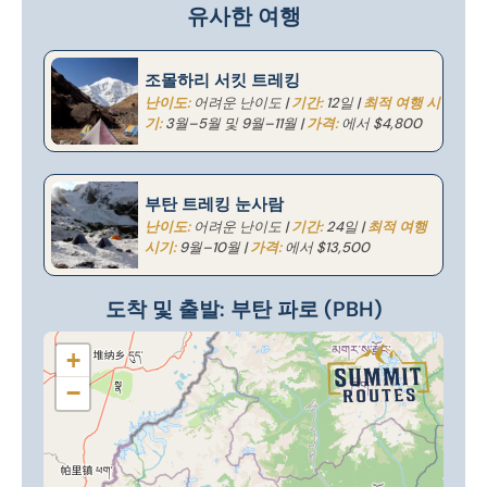
유사한 여행
조몰하리 서킷 트레킹
난이도:
어려운 난이도 |
기간:
12일 |
최적 여행 시
기:
3월–5월 및 9월–11월 |
가격:
에서 $4,800
부탄 트레킹 눈사람
난이도:
어려운 난이도 |
기간:
24일 |
최적 여행
시기:
9월–10월 |
가격:
에서 $13,500
도착 및 출발: 부탄 파로 (PBH)
+
−