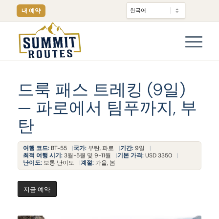
내 예약
드룩 패스 트레킹 (9일)
— 파로에서 팀푸까지, 부
탄
여행 코드:
BT-55
국가:
부탄, 파로
기간:
9일
최적 여행 시기:
3월-5월 및 9-11월
기본 가격:
USD 3350
난이도:
보통 난이도
계절:
가을, 봄
지금 예약