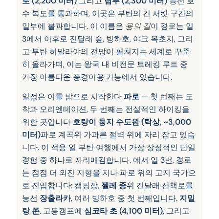
로 (2,200 미터)
그리고
팀푸 (2,300 미터)
능선 호
수 복도를 통과하며, 이곳은 부탄의 긴 서킷 구간의
일부에 불과합니다. 이 이름은
용의 길
이 경로는 일
3에서 이후로 진달래 숲, 빙하호, 야크 목초지, 그리
고 부탄 히말라야의 전망이 펼쳐지는 세계로 꾸준
히 올라가며, 이는 왕국 내 비전문 트레킹 루트 중
가장 아름다운 풍경이용 가능에서 있습니다.
일정은 이틀 밤으로 시작한다
파로
— 첫 번째는 도
착과 오리엔테이션, 두 번째는 전설적인 하이킹을
위한 곳입니다
호랑이 둥지 수도원 (탁상, ~3,000
미터)
파로 계곡위 가파른 절벽 위에 자리 잡고 있습
니다. 이 적응 일 부탄 여행에서 가장 상징적인 단일
경험 중 하나로 자리매김합니다. 에서 일 3번, 경로
는 점점 더 외진 지형을 지나 파로 위의 고지 국가으
로 진입합니다: 캠핑장,
젤레 종
위 진달래 산책로를
능선
장출라카
, 여러 빙하호 중 첫 번째입니다.
지밀
랑 쭌
, 고등캠프에
심코타 초 (4,100 미터)
, 그리고