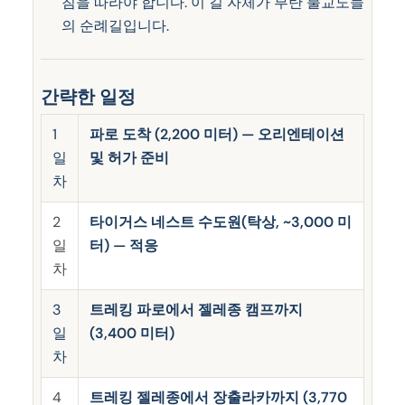
침을 따라야 합니다. 이 길 자체가 부탄 불교도들
의 순례길입니다.
간략한 일정
1
파로 도착 (2,200 미터) — 오리엔테이션
일
및 허가 준비
차
2
타이거스 네스트 수도원(탁상, ~3,000 미
일
터) — 적응
차
3
트레킹 파로에서 젤레종 캠프까지
일
(3,400 미터)
차
4
트레킹 젤레종에서 장출라카까지 (3,770