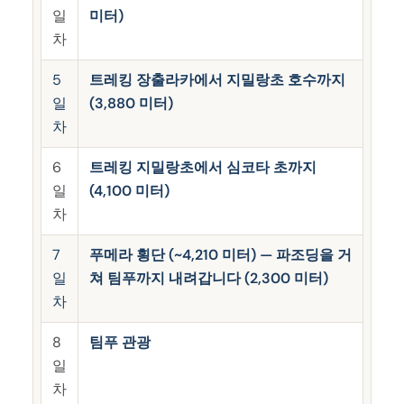
일
미터)
차
5
트레킹 장출라카에서 지밀랑초 호수까지
일
(3,880 미터)
차
6
트레킹 지밀랑초에서 심코타 초까지
일
(4,100 미터)
차
7
푸메라 횡단 (~4,210 미터) — 파조딩을 거
일
쳐 팀푸까지 내려갑니다 (2,300 미터)
차
8
팀푸 관광
일
차