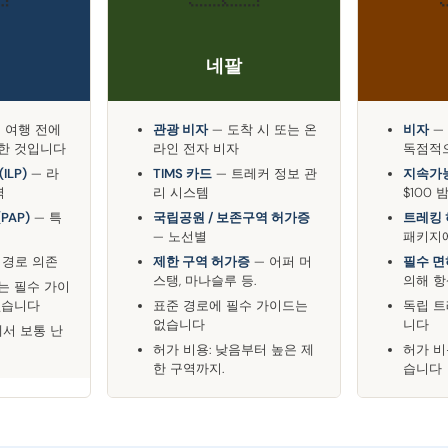
네팔
 여행 전에
관광 비자
— 도착 시 또는 온
비자
—
한 것입니다
라인 전자 비자
독점적
ILP)
— 라
TIMS 카드
— 트레커 정보 관
지속가능
역
리 시스템
$100 
PAP)
— 특
국립공원 / 보존구역 허가증
트레킹
— 노선별
패키지
 경로 의존
제한 구역 허가증
— 어퍼 머
필수 면
스탱, 마나슬루 등.
의해 
는 필수 가이
없습니다
표준 경로에 필수 가이드는
독립 
없습니다
니다
에서 보통 난
허가 비용: 낮음부터 높은 제
허가 비
한 구역까지.
습니다