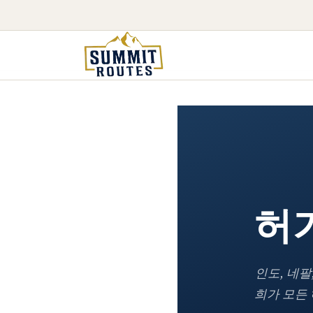
허
인도, 네팔
희가 모든