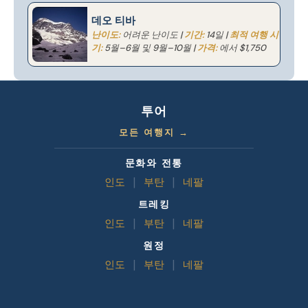
데오 티바
난이도:
어려운 난이도 |
기간:
14일 |
최적 여행 시
기:
5월–6월 및 9월–10월 |
가격:
에서 $1,750
투어
모든 여행지 →
문화와 전통
인도
|
부탄
|
네팔
트레킹
인도
|
부탄
|
네팔
원정
인도
|
부탄
|
네팔