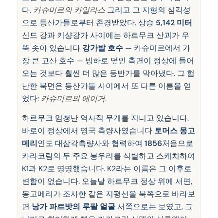
다.
카슈미르의 카일라스
그리고 그 지형의 심각성
으로 등산가들로부터 존경받았다. 상승
5,142 미터
신드 강과 키샹강가 사이에는 하르무크 산괴가 우
뚝 솟아 있습니다
강가발 호수
— 카슈미르에서 가
장 큰 고산 호수 — 빙하로 덮인 측면이 정상에 들어
오는 것보다 훨씬 더 많은 등반가를 막아냈다. 그 험
난한 북면은 등산가들 사이에서 또 다른 이름을 얻
었다:
카슈미르의 에이거
.
하르무크 엄청난 역사적 무게를 지니고 있습니다.
바로이 정상에서 영국 측량사였습니다
토머스 몽고
메리
인도 대삼각측량사와 협력하여
1856
처음으로
카라코람의 두 주요 봉우리를 식별하고 스케치하여
K1과 K2로 명명했습니다. K2라는 이름은 그 이후로
변함이 없습니다. 오늘날 하르무크 정상 위에 서면,
몽고메리가 조사한 같은 지평선을 북쪽으로 바라보
면
낭가 파르밧의 루팔 얼굴
서쪽으로는 보였고, 그