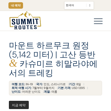
내 예약
마운트 하르무크 원정
(5,142 미터) | 고산 등반
&
카슈미르 히말라야에
서의 트레킹
여행 코드:
IN-19
국가:
인도, 스리나가르
기간:
8일
최적 여행 시기:
7월부터 9월까지
기본 가격:
USD 1395
난이도:
어려운 난이도
계절:
여름
지금 예약