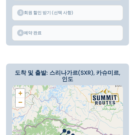
회원 할인 받기 (선택 사항)
3
예약 완료
4
도착 및 출발: 스리나가르(SXR), 카슈미르,
인도
+
−
📍
📍
📍
📍