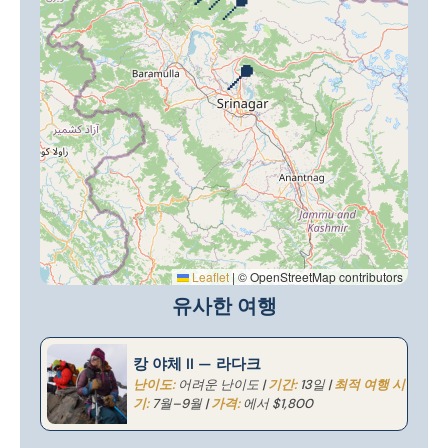
📍
📍
📍
📍
Leaflet
|
© OpenStreetMap contributors
유사한 여행
캉 야체 II — 라다크
난이도:
어려운 난이도 |
기간:
13일 |
최적 여행 시
기:
7월–9월 |
가격:
에서 $1,800