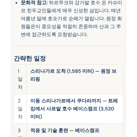
문화적 참고:
하르무크와 강가발 호수 은 카슈미
르 힌두교인들에게 매우 신성한 섬입니다. 매년
여름년 말에 호숫가로 순례가 열립니다. 원정 회
원들은이 중요성을 적절히 존중하며 산과 그 주
변에 접근하도록 요청받습니다.
간략한 일정
1
스리나가르 도착 (1,585 미터) — 원정 브
일
리핑
차
2
이동 스리나가르에서 쿠다라까지 — 트레
일
킹에서 사르발 호수 베이스캠프 (3,520
차
미터)
3
적응 및 기술 훈련 — 베이스캠프