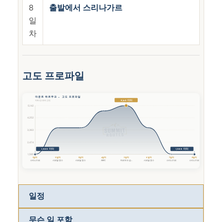
8
출발에서 스리나가르
일
차
고도 프로파일
마운트 하르무크 — 고도 프로파일
5,142 미터
미터 단위의 고도
5,142
4,252
3,363
2,474
1,585 미터
1,585 미터
1,585
1일차
2일차
3일차
4일차
5일차
6일차
7일차
8일차
스리나가르
사르발 호수
사르발 호수
ABC
하르무크 섬...
사르발 호수
스리나가르
스리나가르
일정
무슨 일 포함