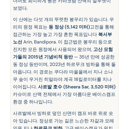
너머로 희미하게 뻗은 카라코람 산맥의 실루엣이
보였다.
이 산에는 다섯 개의 뚜렷한 봉우리가 있습니다. 우
리의 원정 목표는
동 정상 (5,142 미터)
고전을 통해
접근하는 가장 높고 가장 흔한 목표입니다
북서부
노선
Arin, Bandipora. 이 접근법은 봉우리 등으로
진지한 모든 원정에서 사용되어 왔으며,
고산 모험
가들의 2015년 기념비적 등반
— 35년 만에 성공한
동 정상 등반이며, 2023년 하르무크 빙하을 통해 돌
아옵니다. 이 경로는 쿠다라 마을을에서 지나 소나
무 숲이 우거진 히말라야 계곡 18킬로미터를 지나
이어집니다.
사르발 호수 (Sheera Sar, 3,520 미터)
카슈미르 산맥 전체에서 가장 아름다운 베이스캠프
환경 중 하나입니다.
사르발에서 빙하로 덮인 산면이 캠프 바로 위로 솟
아 있습니다. 정상로 가는 길은 느슨한 자갈과 모레
인을 지나
하르무크 빙하
, 고급 베이스캠프가 위치