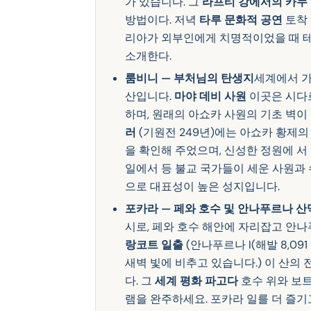
가 있습니다. 그
라프티 강에서의 카누
방법이다. 저녁
타루 문화적 공연
토착 
리아가 외부인에게 치명적이었을 때 테
소개한다.
룸비니 — 부처님의 탄생지
세계에서 가
산입니다.
마야 데비 사원
이곳은 시다르
하며, 원래의 아쇼카 사원의 기초 벽이
러
(기원전 249년)에는 아쇼카 황제
을 확인해 주었으며, 신성한 정원에 서
일에서 등 불교 국가들이 세운 사원과
으로 대표성이 높은 성지입니다.
포카라 — 페와 호수 및 안나푸르나 산
시로, 페와 호수 해안에 자리잡고 안
랑코트 일출
(안나푸르나 I(해발 8,09
새벽 빛에 비추고 있습니다.) 이 산의
다. 그
세계 평화 파고다
호수 위와 보
네팔 • 유산
램을 완주하세요. 포카라 일를 더 즐
문화와 전통 여정