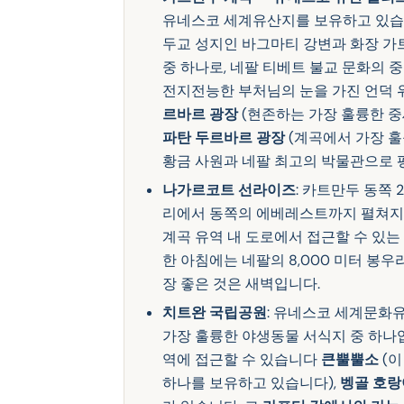
유네스코 세계유산지를 보유하고 있습
두교 성지인 바그마티 강변과 화장 가트
중 하나로, 네팔 티베트 불교 문화의 중
전지전능한 부처님의 눈을 가진 언덕 
르바르 광장
(현존하는 가장 훌륭한 중세
파탄 두르바르 광장
(계곡에서 가장 
황금 사원과 네팔 최고의 박물관으로 
나가르코트 선라이즈
: 카트만두 동쪽
리에서 동쪽의 에베레스트까지 펼쳐지
계곡 유역 내 도로에서 접근할 수 있
한 아침에는 네팔의 8,000 미터 봉우
장 좋은 것은 새벽입니다.
치트완 국립공원
: 유네스코 세계문화
가장 훌륭한 야생동물 서식지 중 하나
역에 접근할 수 있습니다
큰뿔뿔소
(이
하나를 보유하고 있습니다),
벵골 호랑