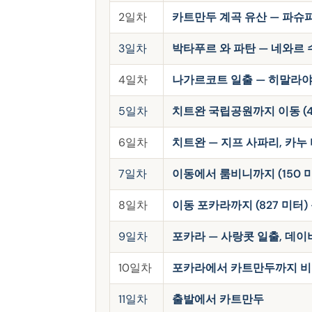
2일차
카트만두 계곡 유산 — 파슈
3일차
박타푸르 와 파탄 — 네와르
4일차
나가르코트 일출 — 히말라
5일차
치트완 국립공원까지 이동 (415 
6일차
치트완 — 지프 사파리, 카누
7일차
이동에서 룸비니까지 (150 미터
8일차
이동 포카라까지 (827 미터) 
9일차
포카라 — 사랑콧 일출, 데이
10일차
포카라에서 카트만두까지 비행
11일차
출발에서 카트만두