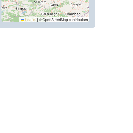
Leaflet
|
© OpenStreetMap contributors