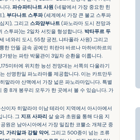
니다.
파슈파티나트 사원
(네팔에서 가장 중요한 힌
),
부다나트 스투파
(세계에서 가장 큰 불교 스투파
심지), 그리고
스와얌부나트
(파노라마 도시 전망과
위 스투파)는 2일차 서킷을 형성합니다.
박타푸르 두
 네와리 도시, 55창 궁전, 냐타폴라 사원) 그리고
훌륭한 안뜰 금속 공예인 히란야 바르나 마하비하르의
평가받는 파탄 박물관이 3일차 순환을 이룹니다.
 2,175미터에 위치한 능선 전망대는 서쪽의 다울라기
는 선명한일 파노라마를 제공합니다. 이는 카트만두
는 히말라야 산맥에서 가장 넓은 파노라마입니다. 특별
리 중 8개 봉우리 모두가 한 곳에서 볼 수 있습니다. 가
유산이자 히말라야 이남 테라이 지역에서 아시아에서
입니다. 그
지프 사파리
살 숲과 초원을 통해 다음 지
 공원은 남아시아에서 가장 밀집한 코뿔소 개체군 중
이
,
가리알과 강탈 악어
, 그리고 500종이 넘는 조류