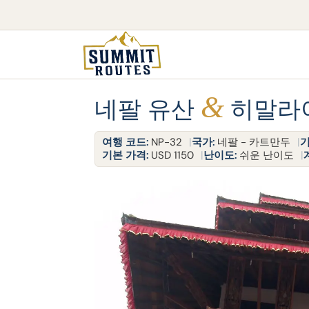
&
네팔 유산
히말라야 
여행 코드:
NP-32
국가:
네팔 - 카트만두
기
기본 가격:
USD 1150
난이도:
쉬운 난이도