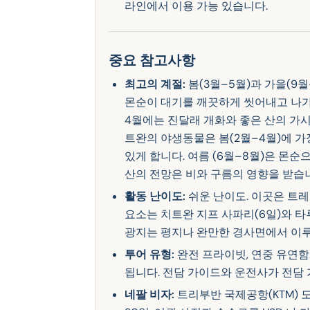
라인에서 이용 가능 있습니다.
11일 • 네팔 카트만두
에서 $1150
중요 참고사항
최고의 계절:
봄(3월–5월)과 가을(9월
몬순이 대기를 깨끗하게 씻어내고 나
4월에는 진달래 개화와 좋은 산의 가시
트완의 야생동물은 봄(2월–4월)에 가장
있게 합니다. 여름 (6월–8월)은 몬
산의 전망은 비와 구름의 영향을 받습
활동 난이도:
쉬운 난이도. 이곳은 트
요소는 치트완 지프 사파리(6일)와 타
광지는 평지나 완만한 경사면에서 이
투어 유형:
완전 프라이빗, 연중 유연함
됩니다. 전담 가이드와 운전사가 전담
네팔 비자:
트리부반 국제공항(KTM) 도착 