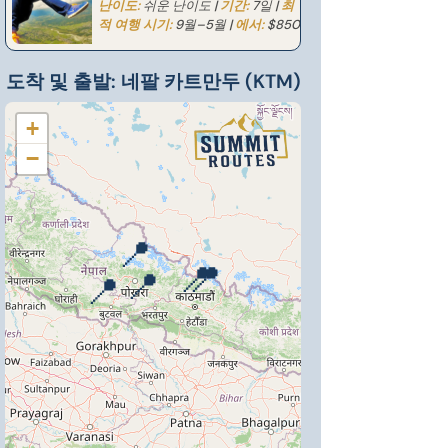
난이도:
쉬운 난이도 |
기간:
7일 |
최
적 여행 시기:
9월–5월 |
에서:
$850
도착 및 출발: 네팔 카트만두 (KTM)
+
−
📍
📍
📍
📍
📍