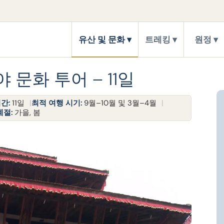
유산 및 문화
트레킹
원정
문화 투어 – 11일
간:
11일
최적 여행 시기:
9월–10월 및 3월–4월
계절:
가을, 봄