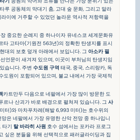
 타기
공원의 악어와 조류를 만나는 가장 분위기 있는
타루 공동체의 막대기 춤, 고대 숲 문화, 그리고 말라
라이에 거주할 수 있었던 놀라운 역사적 저항력을
장 중요한 순례지 중 하나이자 유네스코 세계문화유
타 고타마(기원전 563년)의 정확한 탄생지를 표시
 현대의 보호 덮개 아래에서 보입니다. 그
아소카 필
의 선언문이 새겨져 있으며, 이곳이 부처님의 탄생지임
 있습니다. 주변
수도원 구역
태국, 중국, 스리랑카, 독
 수도원이 포함되어 있으며, 불교 내에서 가장 국제적
맥
카트만두 다음으로 네팔에서 가장 많이 방문한 도
나푸르나 산괴가 바로 배경으로 펼쳐져 있습니다. 그
사
1 미터)와 마차푸차레(해발 6,993 미터)는 호수위의
 전망은 네팔에서 가장 유명한 산악 전망 중 하나입니
트 타기
탈 바라히 사원
호수 섬에서는 포카라 프로그
기고 싶은 분들을 위해 선택적으로 패러글라이딩과 집