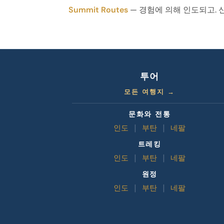
Summit Routes
— 경험에 의해 인도되고. 
투어
모든 여행지 →
문화와 전통
인도
|
부탄
|
네팔
트레킹
인도
|
부탄
|
네팔
원정
인도
|
부탄
|
네팔