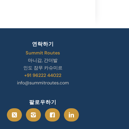
연락하기
Summit Routes
마니감, 간더발
인도 잠무 카슈미르
+91 96222 44022
info@summitroutes.com
팔로우하기