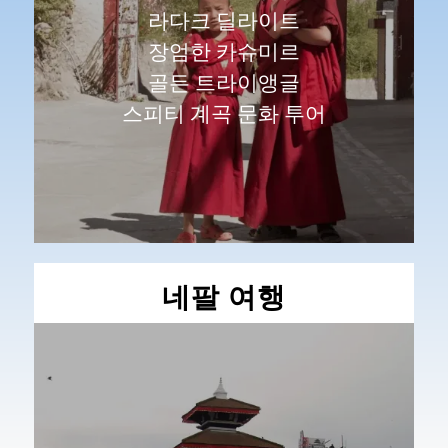
라다크 딜라이트
장엄한 카슈미르
골든 트라이앵글
스피티 계곡 문화 투어
네팔 여행