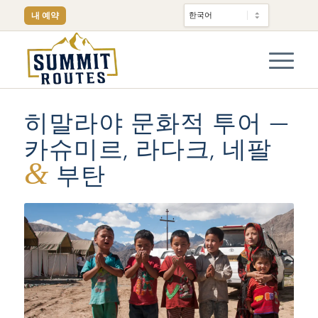
내 예약
히말라야 문화적 투어 —
카슈미르, 라다크, 네팔
&
부탄