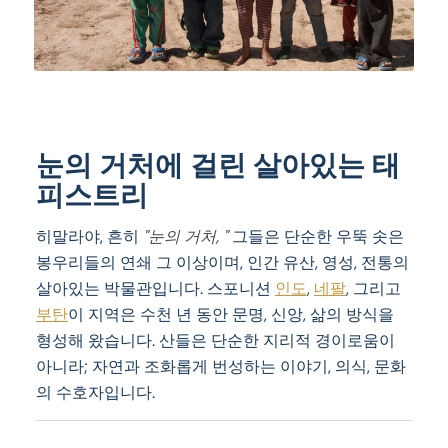
눈의 거처에 걸린 살아있는 태
피스트리
히말라야, 흔히
"눈의 거처, "
그들은 단순한 우뚝 솟은
봉우리들의 연쇄 그 이상이며, 인간 유산, 영성, 전통의
살아있는 박물관입니다. 스포니션
인도
,
네팔
, 그리고
부탄
이 지역은 수천 년 동안 문명, 신앙, 삶의 방식을
형성해 왔습니다. 산들은 단순한 지리적 경이로움이
아니라; 자연과 조화롭게 번성하는 이야기, 의식, 문화
의 수호자입니다.