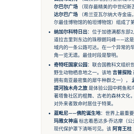
尔巴尔广场
（现存最精美的中世纪新
达尔巴广场
（希兰亚瓦尔纳大寺金庙
尔最佳博物馆的帕坦博物馆）组成了第
纳加尔科特日出
：位于加德满都东部2
道拉吉里到东边的珠穆朗玛峰——这是
域内的一条公路可达。在一个异常的早
角一览无遗。最佳时段是黎明。
奇特旺国家公园
：联合国教科文组织
野生动物栖息地之一。该地
吉普探险
拥有南亚最密集的犀牛种群之一），
提河独木舟之旅
是体验公园中鳄鱼和
著塔鲁社区的棍舞、古老的森林文化
对外来者致命时居住于特莱。
蓝毗尼——佛陀诞生地
：世界上最重要
玛雅女神庙
标志着悉达多·乔达摩（公
现代保护罩下清晰可见。该
阿育王柱