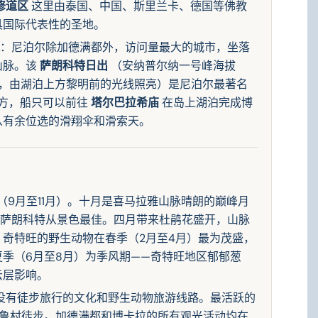
修道区
这里由泰国、中国、斯里兰卡、德国等佛教
具国际代表性的圣地。
：尼泊尔除加德满都外，访问量最大的城市，坐落
山脉。该
萨朗科特日出
（安纳普尔纳一号峰海拔
93 米，由湖泊上方黎明前的光线照亮）是尼泊尔最著名
方，船只可以前往
塔尔巴拉希庙
在岛上湖泊完成博
从有余位选的滑翔伞和滑索天。
（9月至11月）。十月是喜马拉雅山脉晴朗的巅峰月
和萨朗科特从景色最佳。四月带来杜鹃花盛开，山脉
奇特旺的野生动物在春季（2月至4月）最为茂盛，
季（6月至8月）为季风期——奇特旺地区郁郁葱
云层影响。
没有徒步旅行的文化和野生动物旅游线路。最活跃的
塔鲁村徒步。加德满都和博卡拉的所有观光活动均在