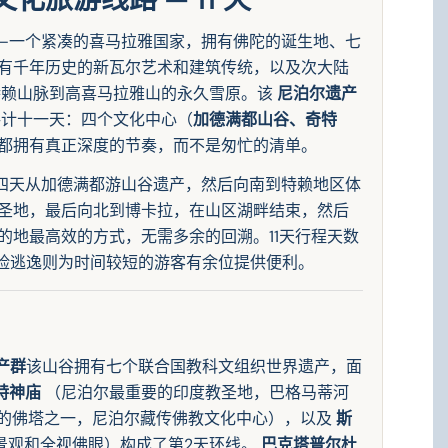
—一个紧凑的喜马拉雅国家，拥有佛陀的诞生地、七
有千年历史的新瓦尔艺术和建筑传统，以及次大陆
特赖山脉到高喜马拉雅山的永久雪原。该
尼泊尔遗产
计十一天：四个文化中心（
加德满都山谷、奇特
都拥有真正深度的节奏，而不是匆忙的清单。
四天从加德满都游山谷遗产，然后向南到特赖地区体
圣地，最后向北到博卡拉，在山区湖畔结束，然后
的地最高效的方式，无需多余的回溯。11天行程天数
冒险逃逸则为时间较短的游客有余位提供便利。
产群
该山谷拥有七个联合国教科文组织世界遗产，面
特神庙
（尼泊尔最重要的印度教圣地，巴格马蒂河
的佛塔之一，尼泊尔藏传佛教文化中心），以及
斯
景观和全视佛眼）构成了第2天环线。
巴克塔普尔杜