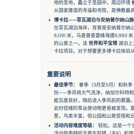
地的圣地，矗立于圣园中。周边环境
从国家建造的寺庙和寺院，是佛教最
博卡拉——菲瓦湖泊与安纳普尔纳山脉
在菲瓦湖泊海岸，背景是安纳普尔纳
8,091 米，马查普查雷峰海拔6,9
的山景之一。该
世界和平宝塔
湖泊上
卡拉项目。对于想要更多博卡拉体验
重要说明
最佳季节：
春季（3月至5月）和秋季
份——季风将大气洗净，纳加尔科特
能见度良好，随后进入季风前的雾霾。
此时低矮的草丛使动物更易被发现。夏
葱，鸟类丰富，但公园和山景受雨和
活动内容难度等级：
轻松。这是一个
活动是奇特旺吉普车狩猎（天6）和