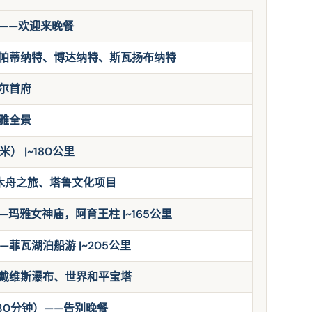
）——欢迎来晚餐
帕蒂纳特、博达纳特、斯瓦扬布纳特
尔首府
雅全景
） |~180公里
独木舟之旅、塔鲁文化项目
—玛雅女神庙，阿育王柱 |~165公里
—菲瓦湖泊船游 |~205公里
戴维斯瀑布、世界和平宝塔
30分钟）——告别晚餐