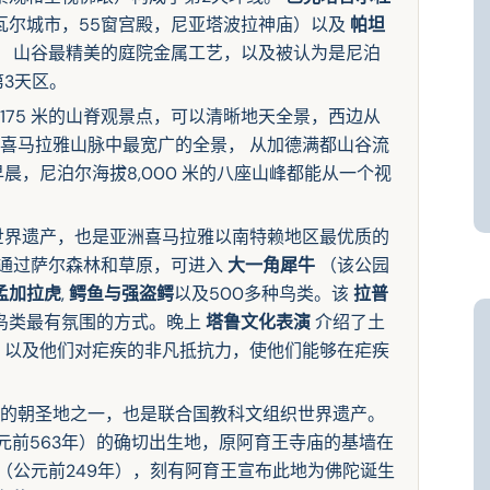
瓦尔城市，55窗宫殿，尼亚塔波拉神庙）以及
帕坦
， 山谷最精美的庭院金属工艺，以及被认为是尼泊
3天区。
,175 米的山脊观景点，可以清晰地天全景，西边从
喜马拉雅山脉中最宽广的全景， 从加德满都山谷流
晨，尼泊尔海拔8,000 米的八座山峰都能从一个视
世界遗产，也是亚洲喜马拉雅以南特赖地区最优质的
通过萨尔森林和草原，可进入
大一角犀牛
（该公园
孟加拉虎
,
鳄鱼与强盗鳄
以及500多种鸟类。该
拉普
鸟类最有氛围的方式。晚上
塔鲁文化表演
介绍了土
，以及他们对疟疾的非凡抵抗力，使他们能够在疟疾
的朝圣地之一，也是联合国教科文组织世界遗产。
元前563年）的确切出生地，原阿育王寺庙的基墙在
（公元前249年），刻有阿育王宣布此地为佛陀诞生