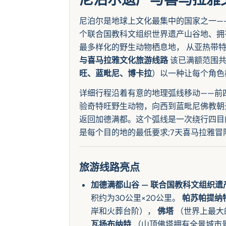
尼泊尔是地球上文化最集中的国家之一—
个联合国教科文组织世界遗产山谷地、拥
最多样化的野生动物栖息地， 从亚热带
与喜马拉雅文化旅游线路
该已满额范围共
旺、蓝毗尼、博卡拉
）以一种让每个角色
详细行程沿着有意的地理弧线移动——前
验奇特旺野生动物，向西到蓝毗尼佛教朝
返回加德满都。这个弧线是一次绕行四目
是每个目的地的最低要求;7天喜马拉雅
旅游线路亮点
加德满都山谷 — 联合国教科文组织遗
积约为30公里×20公里。
帕苏帕提纳
岸和火葬台阶），
佛塔
（世界上最大
瓦扬布纳特
（山顶佛塔拥有全景城市