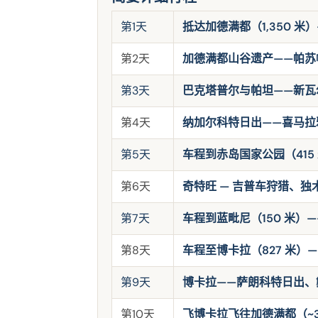
第1天
抵达加德满都（1,350 米
第2天
加德满都山谷遗产——帕苏
第3天
巴克塔普尔与帕坦——新瓦
第4天
纳加尔科特日出——喜马拉
第5天
车程到赤岛国家公园（415 米
第6天
奇特旺 — 吉普车狩猎、
第7天
车程到蓝毗尼（150 米）—
第8天
车程至博卡拉（827 米）—
第9天
博卡拉——萨朗科特日出、
第10天
飞博卡拉飞往加德满都（~