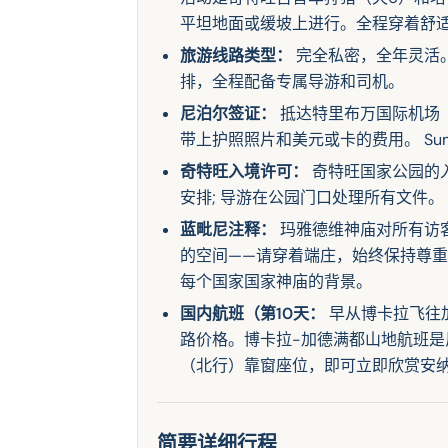
平坦地面或缓坡上进行。全程穿着舒
旅游线路类型：
完全私密，全年灵活
排，全程配备专属导游和司机。
尼泊尔签证：
抵达特里布万国际机场（KTM
带上护照照片和美元或卡的费用。 Summ
奇特旺入境许可：
奇特旺国家公园的
安排; 导游在公园门口处理所有文件。
蓝毗尼注释：
玛雅德维神庙对所有访
的空间——请穿着端庄，始终保持尊
每个国家国家神庙的背景。
国内航班（第10天：
早从博卡拉飞往
路价格。博卡拉-加德满都山地航班是
（北行）靠窗座位，即可立即欣赏安
简要详细行程