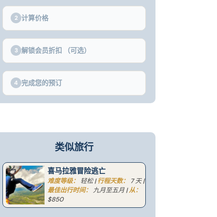
计算价格
2
解锁会员折扣 （可选）
3
完成您的预订
4
类似旅行
喜马拉雅冒险逃亡
难度等级：
轻松 |
行程天数：
7 天 |
最佳出行时间：
九月至五月 |
从：
$850