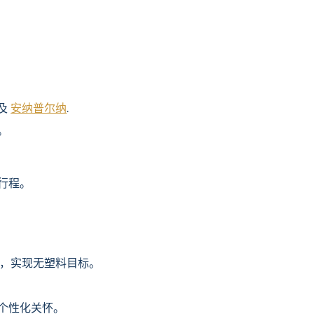
及
安纳普尔纳
.
。
行程。
易，实现无塑料目标。
个性化关怀。