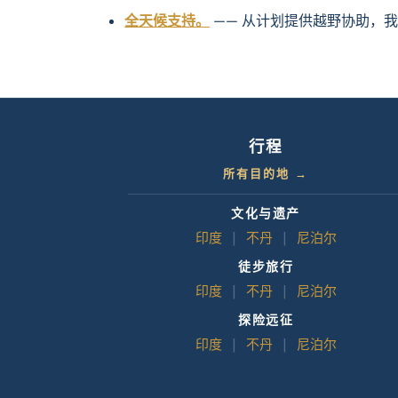
全天候支持。
—— 从计划提供越野协助，
行程
所有目的地 →
文化与遗产
印度
|
不丹
|
尼泊尔
徒步旅行
印度
|
不丹
|
尼泊尔
探险远征
印度
|
不丹
|
尼泊尔