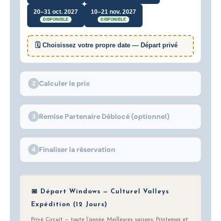
20–31 oct. 2027
10–21 nov. 2027
DISPONIBLE
DISPONIBLE
🗓 Choisissez votre propre date — Départ privé
Calculer le prix
2
Remise Partenaire Déblocé (optionnel)
3
Finaliser la réservation
4
📅 Départ Windows — Culturel Valleys
Expédition (12 Jours)
Privé Circuit — toute l’année. Meilleures saisons: Printemps et