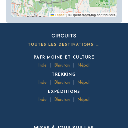
Leaflet
|
© OpenStreetMap contributors
CIRCUITS
TOUTES LES DESTINATIONS →
PATRIMOINE ET CULTURE
Inde
|
Bhoutan
|
Népal
TREKKING
Inde
|
Bhoutan
|
Népal
EXPÉDITIONS
Inde
|
Bhoutan
|
Népal
MISES À JOUR SUR LES