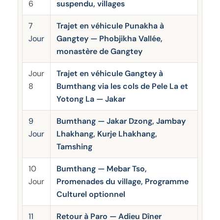
6
suspendu, villages
7
Trajet en véhicule Punakha à
Jour
Gangtey — Phobjikha Vallée,
monastère de Gangtey
Jour
Trajet en véhicule Gangtey à
8
Bumthang via les cols de Pele La et
Yotong La — Jakar
9
Bumthang — Jakar Dzong, Jambay
Jour
Lhakhang, Kurje Lhakhang,
Tamshing
10
Bumthang — Mebar Tso,
Jour
Promenades du village, Programme
Culturel optionnel
11
Retour à Paro — Adieu Dîner