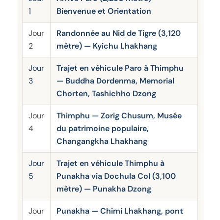
1
Bienvenue et Orientation
Jour
Randonnée au Nid de Tigre (3,120
2
mètre) — Kyichu Lhakhang
Jour
Trajet en véhicule Paro à Thimphu
3
— Buddha Dordenma, Memorial
Chorten, Tashichho Dzong
Jour
Thimphu — Zorig Chusum, Musée
4
du patrimoine populaire,
Changangkha Lhakhang
Jour
Trajet en véhicule Thimphu à
5
Punakha via Dochula Col (3,100
mètre) — Punakha Dzong
Jour
Punakha — Chimi Lhakhang, pont