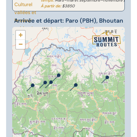
temps:
Mars–mai et septembre–novembre |
À partir de:
$3850
Arrivée et départ: Paro (PBH), Bhoutan
+
−
📍
📍
📍
📍
📍
📍