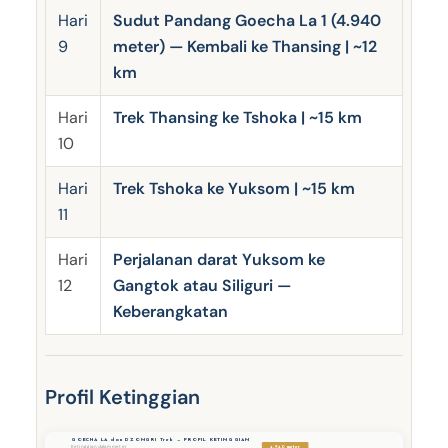
Hari
Sudut Pandang Goecha La 1 (4.940
9
meter) — Kembali ke Thansing | ~12
km
Hari
Trek Thansing ke Tshoka | ~15 km
10
Hari
Trek Tshoka ke Yuksom | ~15 km
11
Hari
Perjalanan darat Yuksom ke
12
Gangtok atau Siliguri —
Keberangkatan
Profil Ketinggian
GOECHA LA dan DZONGRI Trek — PROFIL KETINGGIAN
4.940 meter
Ketinggian dalam meter