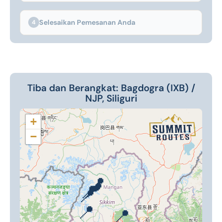
Selesaikan Pemesanan Anda
4
Tiba dan Berangkat: Bagdogra (IXB) /
NJP, Siliguri
+
−
📍
📍
📍
📍
📍
📍
📍
📍