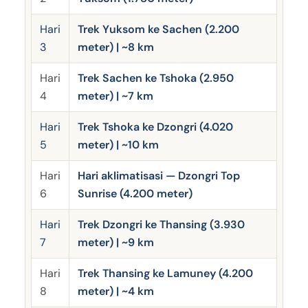
Hari
Trek Yuksom ke Sachen (2.200
3
meter) | ~8 km
Hari
Trek Sachen ke Tshoka (2.950
4
meter) | ~7 km
Hari
Trek Tshoka ke Dzongri (4.020
5
meter) | ~10 km
Hari
Hari aklimatisasi — Dzongri Top
6
Sunrise (4.200 meter)
Hari
Trek Dzongri ke Thansing (3.930
7
meter) | ~9 km
Hari
Trek Thansing ke Lamuney (4.200
8
meter) | ~4 km