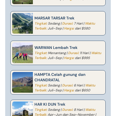
MARSAR TARSAR Trek
Tingkat:
Sedang |
Durasi:
7 Hari |
Waktu
Terbaik:
Juli–Sep |
Harga:
dari $580
WARWAN Lembah Trek
Tingkat:
Menantang |
Durasi:
11 Hari |
Waktu
Terbaik:
Juli–Sep |
Harga:
dari $995
HAMPTA Celah gunung dan
CHANDRATAL
Tingkat:
Sedang |
Durasi:
6 Hari |
Waktu
Terbaik:
Juli–Sep |
Harga:
dari $650
HAR KI DUN Trek
Tingkat:
Sedang |
Durasi:
8 Hari |
Waktu
Terbaik:
Apr–Jun dan Sep–November |