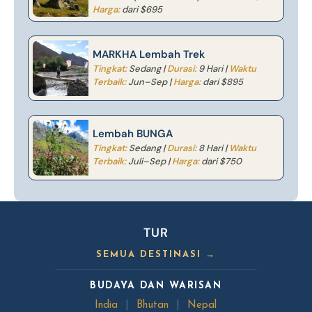
Harga:
dari $695
MARKHA Lembah Trek
Tingkat:
Sedang |
Durasi:
9 Hari |
Waktu
Terbaik:
Jun–Sep |
Harga:
dari $895
Lembah BUNGA
Tingkat:
Sedang |
Durasi:
8 Hari |
Waktu
Terbaik:
Juli–Sep |
Harga:
dari $750
TUR
SEMUA DESTINASI →
BUDAYA DAN WARISAN
India
|
Bhutan
|
Nepal