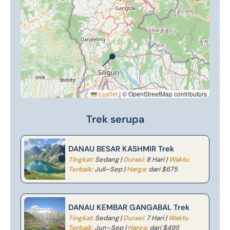
📍
Leaflet
|
© OpenStreetMap contributors
Trek serupa
DANAU BESAR KASHMIR Trek
Tingkat:
Sedang |
Durasi:
8 Hari |
Waktu
Terbaik:
Juli–Sep |
Harga:
dari $675
DANAU KEMBAR GANGABAL Trek
Tingkat:
Sedang |
Durasi:
7 Hari |
Waktu
Terbaik:
Jun–Sep |
Harga:
dari $495