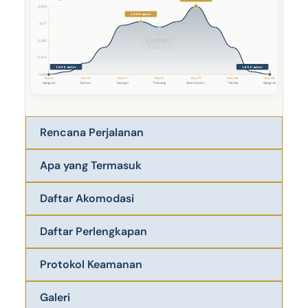
4,940
4.200 meter
4,117
3,295
2,472
1.650 meter
1.650 meter
1,650
Hari 9
Hari 1
Hari 3
Hari 5
Hari 7
Hari 10
Hari 12
Gangtok
Sachen
Dzongri
Thansing
Goecha La V...
Tshoka
Gangtok
Rencana Perjalanan
Apa yang Termasuk
Daftar Akomodasi
Daftar Perlengkapan
Protokol Keamanan
Galeri