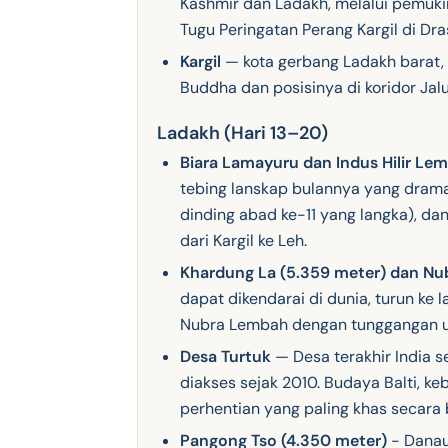
Kashmir dan Ladakh, melalui pemuki
Tugu Peringatan Perang Kargil di Dra
Kargil
— kota gerbang Ladakh barat,
Buddha dan posisinya di koridor Jalu
Ladakh (Hari 13–20)
Biara Lamayuru dan Indus Hilir Le
tebing lanskap bulannya yang dramat
dinding abad ke-11 yang langka), da
dari Kargil ke Leh.
Khardung La (5.359 meter) dan N
dapat dikendarai di dunia, turun ke l
Nubra Lembah dengan tunggangan un
Desa Turtuk
— Desa terakhir India 
diakses sejak 2010. Budaya Balti, ke
perhentian yang paling khas secara b
Pangong Tso (4.350 meter)
- Danau