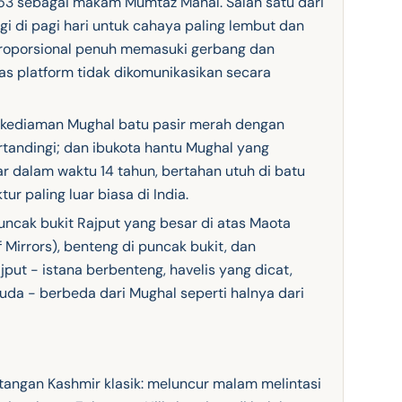
3 sebagai makam Mumtaz Mahal. Salah satu dari
gi di pagi hari untuk cahaya paling lembut dan
proporsional penuh memasuki gerbang dan
as platform tidak dikomunikasikan secara
kediaman Mughal batu pasir merah dengan
tandingi; dan ibukota hantu Mughal yang
r dalam waktu 14 tahun, bertahan utuh di batu
tur paling luar biasa di India.
ncak bukit Rajput yang besar di atas Maota
 Mirrors), benteng di puncak bukit, dan
ajput - istana berbenteng, havelis yang dicat,
uda - berbeda dari Mughal seperti halnya dari
angan Kashmir klasik: meluncur malam melintasi