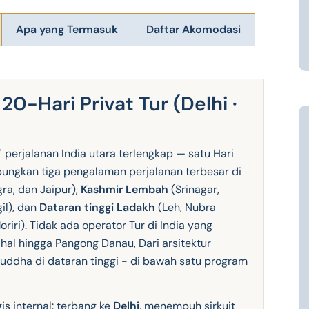
Apa yang Termasuk
Daftar Akomodasi
20-Hari Privat Tur (Delhi ·
 perjalanan India utara terlengkap — satu Hari
ungkan tiga pengalaman perjalanan terbesar di
gra, dan Jaipur),
Kashmir Lembah
(Srinagar,
il), dan
Dataran tinggi Ladakh
(Leh, Nubra
riri). Tidak ada operator Tur di India yang
hal hingga Pangong Danau, Dari arsitektur
uddha di dataran tinggi - di bawah satu program
gis internal: terbang ke
Delhi
, menempuh sirkuit