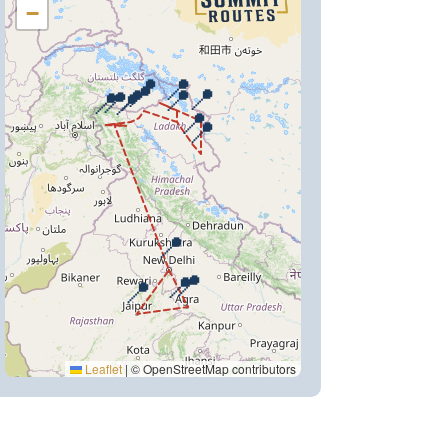
−
📍
📍
📍
📍
📍
📍
📍
📍
📍
📍
📍
📍
📍
📍
📍
Leaflet
|
© OpenStreetMap contributors