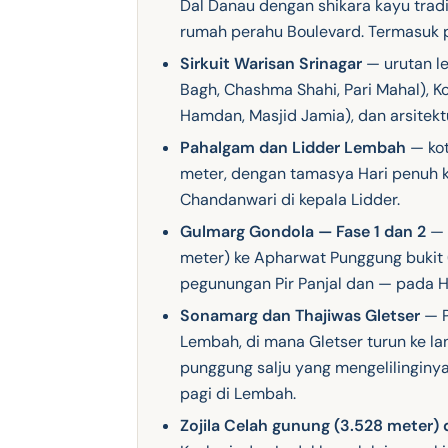
Dal Danau dengan shikara kayu tradi
rumah perahu Boulevard. Termasuk p
Sirkuit Warisan Srinagar
— urutan l
Bagh, Chashma Shahi, Pari Mahal), K
Hamdan, Masjid Jamia), dan arsitektu
Pahalgam dan Lidder Lembah
— kot
meter, dengan tamasya Hari penuh 
Chandanwari di kepala Lidder.
Gulmarg Gondola — Fase 1 dan 2
— 
meter) ke Apharwat Punggung bukit
pegunungan Pir Panjal dan — pada Ha
Sonamarg dan Thajiwas Gletser
— P
Lembah, di mana Gletser turun ke l
punggung salju yang mengelilingin
pagi di Lembah.
Zojila Celah gunung (3.528 meter) 