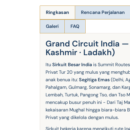
Ringkasan
Rencana Perjalanan
Galeri
FAQ
Grand Circuit India — 
Kashmir · Ladakh)
Itu
Sirkuit Besar India
is Summit Routes'
Privat Tur 20 yang mulus yang menghub
anak benua itu:
Segitiga Emas
(Delhi, A
Pahalgam, Gulmarg, Sonamarg, dan Karg
Lembah, Turtuk, Pangong Tso, dan Tso Mo
mencakup busur penuh ini - Dari Taj Ma
kekaisaran Mughal hingga biara-biara B
Privat yang dikelola dengan mulus.
Sirkuit bekerja karena mengikuti rute lo