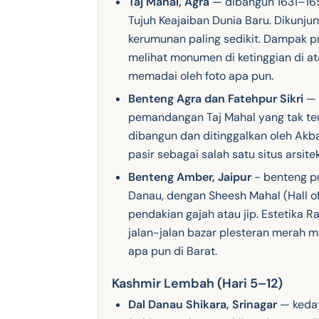
Taj Mahal, Agra
— dibangun 1631–165
Tujuh Keajaiban Dunia Baru. Dikunjun
kerumunan paling sedikit. Dampak 
melihat monumen di ketinggian di at
memadai oleh foto apa pun.
Benteng Agra dan Fatehpur Sikri
— 
pemandangan Taj Mahal yang tak ter
dibangun dan ditinggalkan oleh Akba
pasir sebagai salah satu situs arsitek
Benteng Amber, Jaipur
- benteng pu
Danau, dengan Sheesh Mahal (Hall of
pendakian gajah atau jip. Estetika R
jalan-jalan bazar plesteran merah m
apa pun di Barat.
Kashmir Lembah (Hari 5–12)
Dal Danau Shikara, Srinagar
— kedat