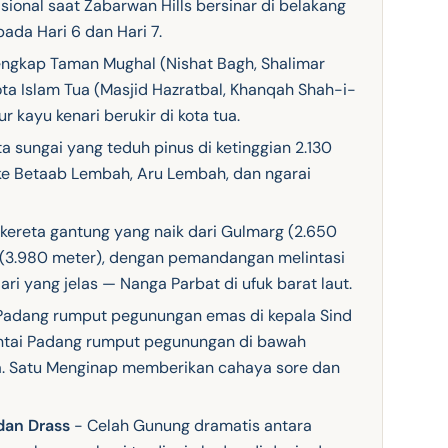
sional saat Zabarwan Hills bersinar di belakang
ada Hari 6 dan Hari 7.
engkap Taman Mughal (Nishat Bagh, Shalimar
ota Islam Tua (Masjid Hazratbal, Khanqah Shah-i-
r kayu kenari berukir di kota tua.
a sungai yang teduh pinus di ketinggian 2.130
ke Betaab Lembah, Aru Lembah, dan ngarai
kereta gantung yang naik dari Gulmarg (2.650
 (3.980 meter), dengan pemandangan melintasi
ri yang jelas — Nanga Parbat di ufuk barat laut.
adang rumput pegunungan emas di kepala Sind
antai Padang rumput pegunungan di bawah
ya. Satu Menginap memberikan cahaya sore dan
dan Drass
- Celah Gunung dramatis antara