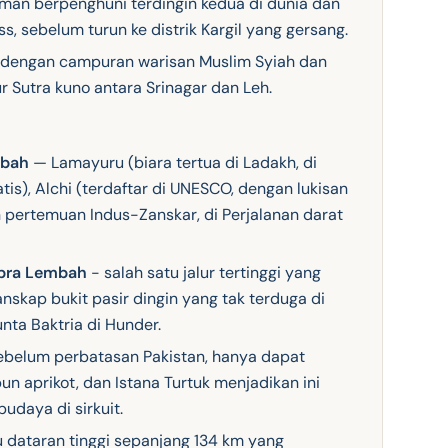
man berpenghuni terdingin kedua di dunia dan
ss, sebelum turun ke distrik Kargil yang gersang.
 dengan campuran warisan Muslim Syiah dan
r Sutra kuno antara Srinagar dan Leh.
mbah
— Lamayuru (biara tertua di Ladakh, di
is), Alchi (terdaftar di UNESCO, dengan lukisan
n pertemuan Indus-Zanskar, di Perjalanan darat
ubra Lembah
- salah satu jalur tertinggi yang
anskap bukit pasir dingin yang tak terduga di
ta Baktria di Hunder.
sebelum perbatasan Pakistan, hanya dapat
bun aprikot, dan Istana Turtuk menjadikan ini
udaya di sirkuit.
 dataran tinggi sepanjang 134 km yang