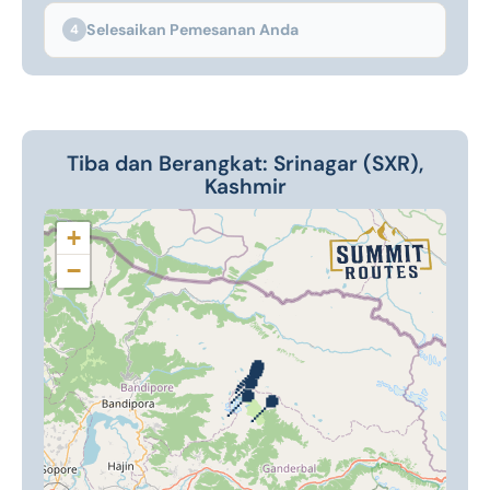
Selesaikan Pemesanan Anda
4
Tiba dan Berangkat: Srinagar (SXR),
Kashmir
+
−
📍
📍
📍
📍
📍
📍