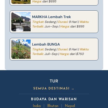
Harga:
dari $695
MARKHA Lembah Trek
Tingkat:
Sedang |
Durasi:
9 Hari |
Waktu
Terbaik:
Jun–Sep |
Harga:
dari $895
Lembah BUNGA
Tingkat:
Sedang |
Durasi:
8 Hari |
Waktu
Terbaik:
Juli–Sep |
Harga:
dari $750
TUR
SEMUA DESTINASI →
BUDAYA DAN WARISAN
India
|
Bhutan
|
Nepal