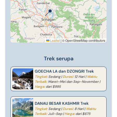
📍
Leaflet
|
© OpenStreetMap contributors
Trek serupa
GOECHA LA dan DZONGRI Trek
Tingkat:
Sedang |
Durasi:
12 Hari |
Waktu
Terbaik:
Maret–Mei dan Sep–November |
Harga:
dari $995
DANAU BESAR KASHMIR Trek
Tingkat:
Sedang |
Durasi:
8 Hari |
Waktu
Terbaik:
Juli–Sep |
Harga:
dari $675