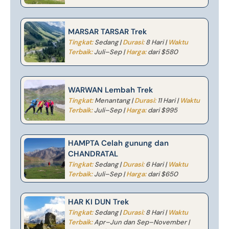
MARSAR TARSAR Trek
Tingkat:
Sedang |
Durasi:
8 Hari |
Waktu
Terbaik:
Juli–Sep |
Harga:
dari $580
WARWAN Lembah Trek
Tingkat:
Menantang |
Durasi:
11 Hari |
Waktu
Terbaik:
Juli–Sep |
Harga:
dari $995
HAMPTA Celah gunung dan
CHANDRATAL
Tingkat:
Sedang |
Durasi:
6 Hari |
Waktu
Terbaik:
Juli–Sep |
Harga:
dari $650
HAR KI DUN Trek
Tingkat:
Sedang |
Durasi:
8 Hari |
Waktu
Terbaik:
Apr–Jun dan Sep–November |