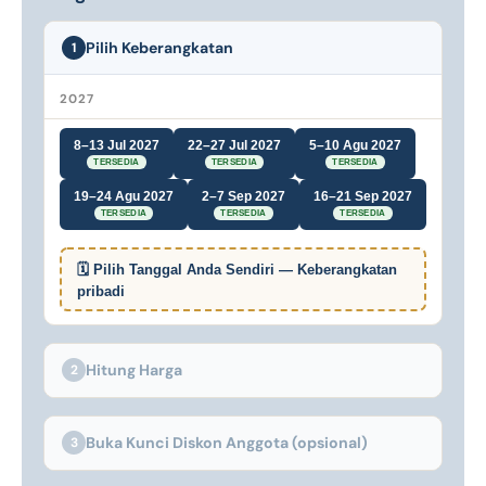
Pilih Keberangkatan
1
2027
8–13 Jul 2027
22–27 Jul 2027
5–10 Agu 2027
TERSEDIA
TERSEDIA
TERSEDIA
19–24 Agu 2027
2–7 Sep 2027
16–21 Sep 2027
TERSEDIA
TERSEDIA
TERSEDIA
🗓 Pilih Tanggal Anda Sendiri — Keberangkatan
pribadi
Hitung Harga
2
Buka Kunci Diskon Anggota (opsional)
3