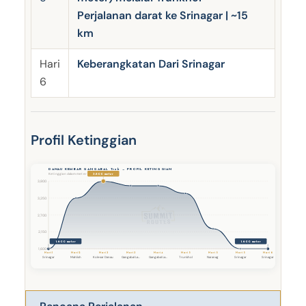
Perjalanan darat ke Srinagar | ~15
km
Hari
Keberangkatan Dari Srinagar
6
Profil Ketinggian
DANAU KEMBAR GANGABAL Trek — PROFIL KETINGGIAN
3.800 meter
Ketinggian dalam meter
3,800
3,250
2,700
2,150
1.600 meter
1.600 meter
1,600
Hari 6
Hari 1
Hari 2
Hari 3
Hari 3
Hari 4
Hari 5
Hari 5
Hari 5
Srinagar
Mahlish
Kolesar Danau
Gangabal La...
Gangabal La...
Trunkhol
Naranag
Srinagar
Srinagar