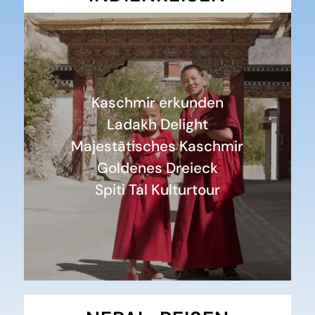
Kaschmir erkunden
Ladakh Delight
Majestätisches Kaschmir
Goldenes Dreieck
Spiti Tal Kulturtour